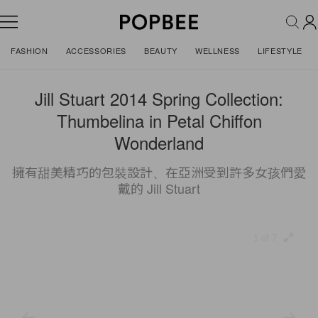
FASHION
ACCESSORIES
BEAUTY
WELLNESS
LIFESTYLE
Jill Stuart 2014 Spring Collection:
Thumbelina in Petal Chiffon
Wonderland
擁有甜美精巧的包裝設計、在亞洲受到許多女孩們愛
戴的 Jill Stuart
1 of 7