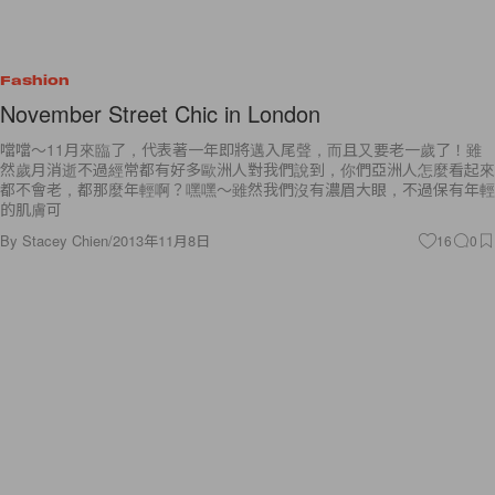
Fashion
November Street Chic in London
噹噹～11月來臨了，代表著一年即將邁入尾聲，而且又要老一歲了！雖
然歲月消逝不過經常都有好多歐洲人對我們說到，你們亞洲人怎麼看起來
都不會老，都那麼年輕啊？嘿嘿～雖然我們沒有濃眉大眼，不過保有年輕
的肌膚可
By
Stacey Chien
/
2013年11月8日
16
0