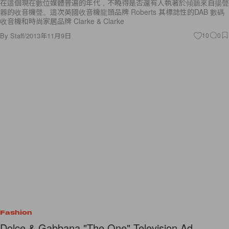
在這個現在數位媒體普遍的年代，不曉得是否還有人執著於傾聽來自揚聲
器的收音機聲。這次英國收音機龍頭品牌 Roberts 其標誌性的DAB 數碼
收音機和時尚家居品牌 Clarke & Clarke
By
Staff
/
2013年11月9日
10
0
Fashion
Dolce & Gabbana "The One" Television Ad