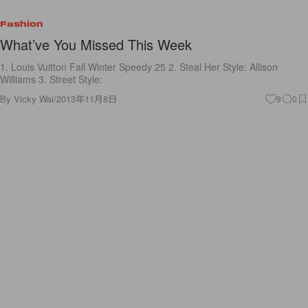
Fashion
What’ve You Missed This Week
1. Louis Vuitton Fall Winter Speedy 25 2. Steal Her Style: Allison
Williams 3. Street Style:
By
Vicky Wai
/
2013年11月8日
9
0