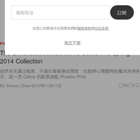
訂閱
點擊訂閱即表示您同意我們的
服務條款
與
隱私政策
。
現在不要
Fashion
The Birkenstock Influence At Céline Pre Spring
2014 Collection
雖然冬天還沒結束，不過欣賞著春裝預覽，也能將心情暫時脫離冷冽得冬
天。這一次 Céline 的創意總監 Phoebe Philo
By
Stacey Chien
/
2013年11月11日
23
0