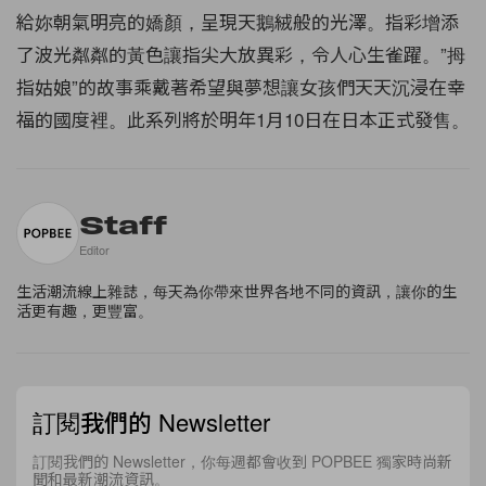
給妳朝氣明亮的嬌顏，呈現天鵝絨般的光澤。指彩增添
了波光粼粼的黃色讓指尖大放異彩，令人心生雀躍。”拇
指姑娘”的故事乘戴著希望與夢想讓女孩們天天沉浸在幸
福的國度裡。此系列將於明年1月10日在日本正式發售。
Staff
Editor
生活潮流線上雜誌，每天為你帶來世界各地不同的資訊，讓你的生
活更有趣，更豐富。
訂閱我們的 Newsletter
訂閱我們的 Newsletter，你每週都會收到 POPBEE 獨家時尚新
聞和最新潮流資訊。