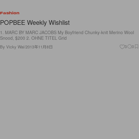
Fashion
POPBEE Weekly Wishlist
1. MARC BY MARC JACOBS My Boyfriend Chunky-knit Merino Wool
Snood, $200 2. OHNE TITEL Grid
By
Vicky Wai
/
2013年11月8日
3
0