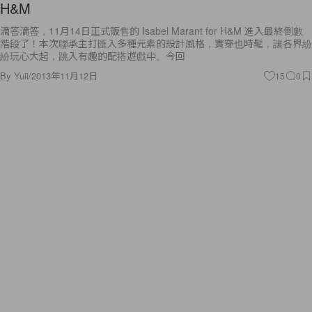
H&M
滴答滴答，11月14日正式販售的 Isabel Marant for H&M 進入最終倒數
階段了！本次聯承主打匯入多種元素的設計風格，實穿也時髦，讓各界紛
紛玩心大起，跳入有趣的配搭遊戲中。今回
By
Yuii
/
2013年11月12日
15
0