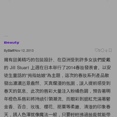
Beauty
By
Staff
/
Nov 12, 2013
3
0
擁有甜美精巧的包裝設計、在亞洲受到許多女孩們愛戴
的 Jill Stuart 上週在日本舉行了2014春妝發表會。以安
徒生童話的”拇指姑娘”為主題，這次的春妝系列產品散
發出濃濃恣意盎然、天真爛漫的氛圍，讓人提前感受到
春天的氣息。此次的唇彩大量注入粉橘色調，預告著明
年橙色系唇彩將持續引領潮流。而眼彩到腮紅充滿著鬱
金香、百合、玫瑰、櫻花、罌粟等柔嫩、清澈的印象春
天，誘人色澤就像魔法一般，只要輕輕拂過臉龐就能帶