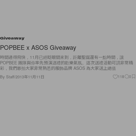
Giveaway
POPBEE x ASOS Giveaway
時間過得飛快，11月已經眨眼間來到，距離聖誕還有一點時間，讓
POPBEE 團隊與你率先預演送禮的歡樂氣氛。這次送禮活動可謂非常精
彩，我們夥拍大家非常熟悉的服飾品牌 ASOS 為大家送上總值
By
Staff
/
2013年11月11日
118
0