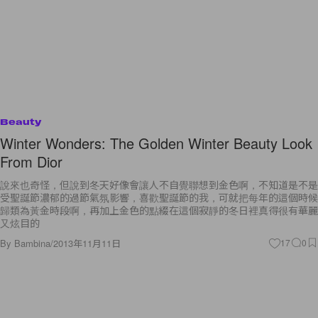
Beauty
Winter Wonders: The Golden Winter Beauty Look
From Dior
說來也奇怪，但說到冬天好像會讓人不自覺聯想到金色啊，不知道是不是
受聖誕節濃郁的過節氣氛影響，喜歡聖誕節的我，可就把每年的這個時候
歸類為黃金時段啊，再加上金色的點綴在這個寂靜的冬日裡真得很有華麗
又炫目的
By
Bambina
/
2013年11月11日
17
0