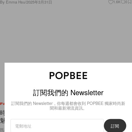
By
Emma Hsu
/
2025年3月31日
1.6K
0
訂閱我們的 Newsletter
訂閱我們的 Newsletter，你每週都會收到 POPBEE 獨家時尚新
Fashion
聞和最新潮流資訊。
時髦精今年都在穿既可愛又性感的波點圖案，它的
魅力讓法國女生也著迷！
訂閱
既有法式的慵懶浪漫氛圍，又結合了一絲俏皮可愛❣️