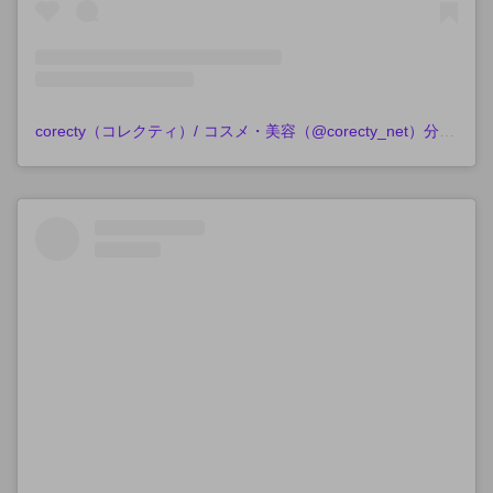
corecty（コレクティ）/ コスメ・美容（@corecty_net）分享的貼文