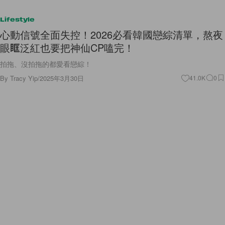
Lifestyle
心動信號全面失控！2026必看韓國戀綜清單，熬夜
眼眶泛紅也要把神仙CP嗑完！
拍拖、沒拍拖的都愛看戀綜！
By
Tracy Yip
/
2025年3月30日
41.0K
0