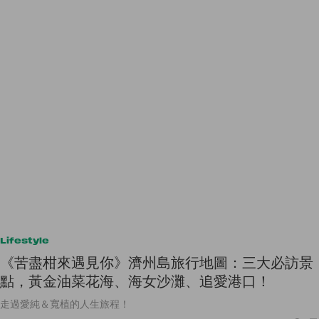
Lifestyle
《苦盡柑來遇見你》濟州島旅行地圖：三大必訪景
點，黃金油菜花海、海女沙灘、追愛港口！
走過愛純＆寬植的人生旅程！