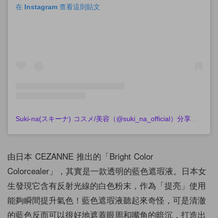
在 Instagram 查看這則貼文
Suki-na(スキーナ) コスメ/美容（@suki_na_official）分享的貼文
由日本 CEZANNE 推出的「Bright Color
Colorcealer」，其實是一款透明的藍色遮瑕液。日本女
生發現它含有反射光線的白色粉末，作為「提亮」使用
能夠瞬間提升氣色！藍色遮瑕液聽起來奇怪，可是清澈
的藍色反而可以很好地遮蓋眼周和嘴角的暗沉，打造出