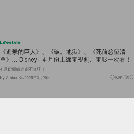
Lifestyle
《進擊的巨人》、《破。地獄》、《死前慾望清
單》... Disney+ 4 月份上線電視劇、電影一次看！
4 月份繼續追劇不無聊！
By
Amber Ku
/
2025年3月29日
6.0K
0