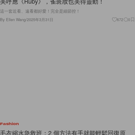
美呼應《Ruby》，雀斑妝也美得靈動！
這一套近看、遠看都好愛！完全是細節控！
By
Ellen Wang
/
2025年3月31日
672
0
Fashion
毛衣縮水急救班：2 個方法有手就能輕鬆回復原