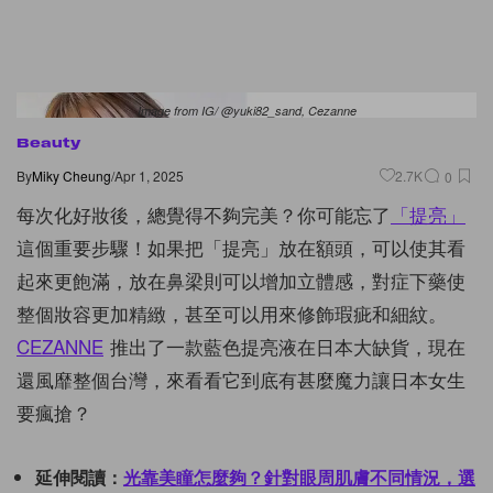
Image from IG/ @yuki82_sand, Cezanne
Beauty
By
Miky Cheung
/
Apr 1, 2025
2.7K
0
每次化好妝後，總覺得不夠完美？你可能忘了
「提亮」
這個重要步驟！如果把「提亮」放在額頭，可以使其看
起來更飽滿，放在鼻梁則可以增加立體感，對症下藥使
整個妝容更加精緻，甚至可以用來修飾瑕疵和細紋。
CEZANNE
推出了一款藍色提亮液在日本大缺貨，現在
還風靡整個台灣，來看看它到底有甚麼魔力讓日本女生
要瘋搶？
延伸閱讀：
光靠美瞳怎麼夠？針對眼周肌膚不同情況，選