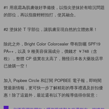
#1 用底霜為肌膚做好準備後，以指尖塗抹於有暗沉問題
的部位，再以指腹輕輕拍打，使其融合。
#2 塗抹於 T 字部位，讓肌膚呈現自然的立體效果！
除此之外，Bright Color Colorcealer 帶有防曬 SPF19
PA++，以及 9 種美容保濕成分，價錢才 ￥748（含
稅），整體 CP 值實在太高了，難怪日本各大藥妝店早
已搶購一空！
加入 Popbee Circle 和訂閱 POPBEE 電子報，即時閱
覽最新情報，更可快一步了解精彩的尊享禮遇及折扣優
惠！除了這篇外，最近還有以下的報導值得你留意：