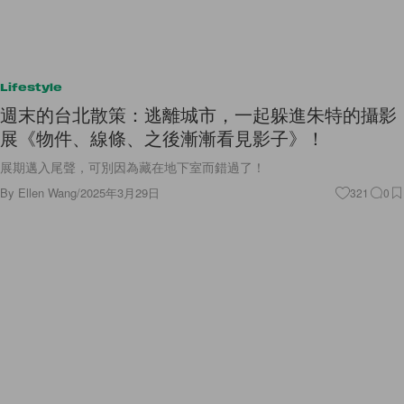
Lifestyle
週末的台北散策：逃離城市，一起躲進朱特的攝影
展《物件、線條、之後漸漸看見影子》！
展期邁入尾聲，可別因為藏在地下室而錯過了！
By
Ellen Wang
/
2025年3月29日
321
0