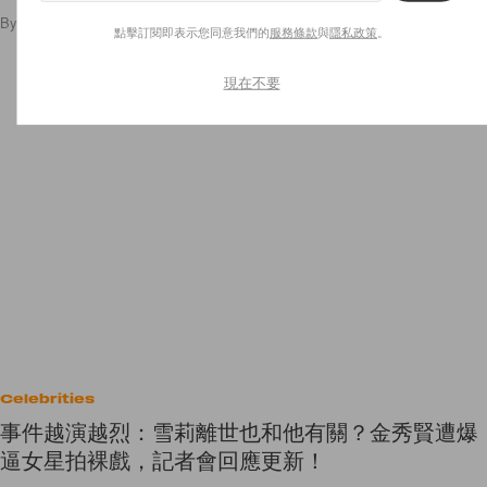
By
Miky Cheung
/
2025年3月31日
883
0
點擊訂閱即表示您同意我們的
服務條款
與
隱私政策
。
現在不要
Celebrities
事件越演越烈：雪莉離世也和他有關？金秀賢遭爆
逼女星拍裸戲，記者會回應更新！