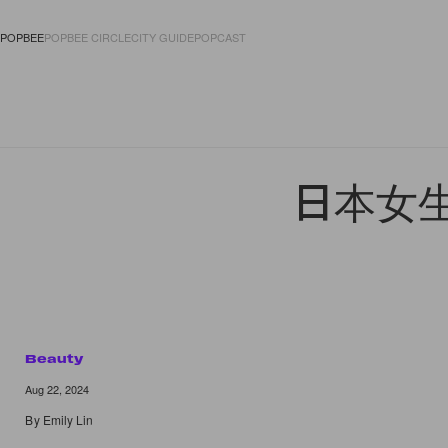
POPBEE
POPBEE CIRCLE
CITY GUIDE
POPCAST
FASHION
ACCES
日本女生
Beauty
Aug 22, 2024
By
Emily Lin