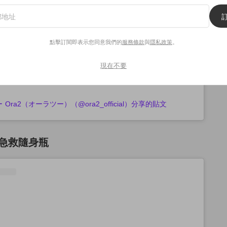
點擊訂閱即表示您同意我們的
服務條款
與
隱私政策
。
現在不要
Ora2（オーラツー）（@ora2_official）分享的貼文
漬急救隨身瓶