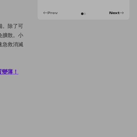
Prev
Next
備。除了可
免擴散。小
速急救消滅
質變薄！