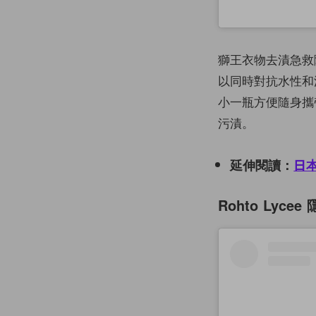
獅王衣物去漬急救
以同時對抗水性和
小一瓶方便隨身攜
污漬。
延伸閱讀：
日
Rohto Lyc