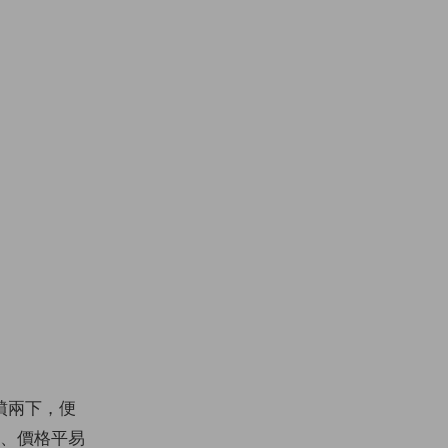
噴兩下，便
樣、價格平易