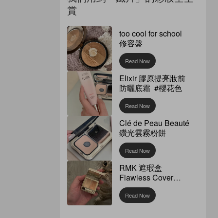
賞
too cool for school
修容盤
Read Now
Elixir 膠原提亮妝前
防曬底霜 #櫻花色
Read Now
Clé de Peau Beauté
鑽光雲霧粉餅
Read Now
RMK 遮瑕盒
Flawless Cover
Concealer
Read Now