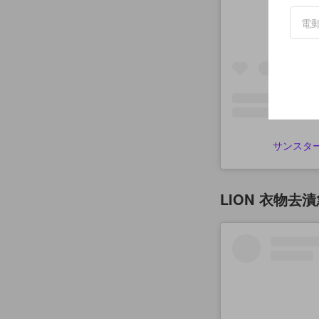
サンスター 
LION 衣物去