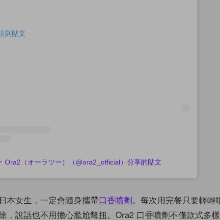
查看這則貼文
Ora2（オーラツー）（@ora2_official）分享的貼文
日本女生，一定會隨身攜帶
口香噴劑
。每次用完餐只要輕輕
除，說話也不用擔心尷尬彆扭。Ora2 口香噴劑不僅款式多