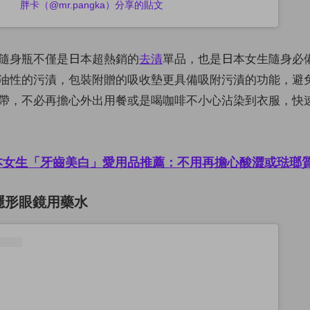
胖卡（@mr.pangka）分享的貼文
隨身瓶不僅是日本超熱銷的
去漬
單品，也是日本女生隨身必
油性的污漬，包裝附贈的吸收墊更具備吸附污漬的功能，避
帶，不必再擔心外出用餐或是喝咖啡不小心沾染到衣服，快
本女生「牙齒美白」愛用品推薦：不用再擔心酸澀或琺瑯
ee 隱形眼鏡用藥水