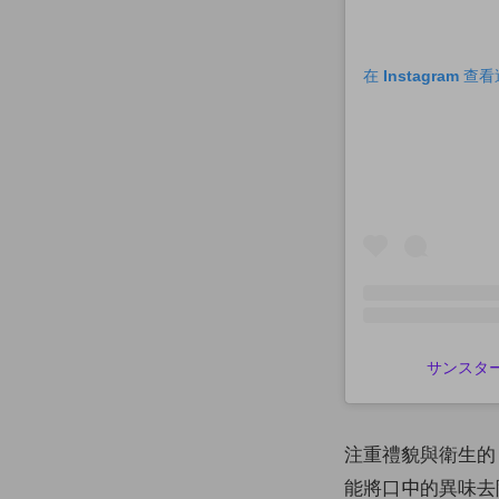
在 Instagram 
サンスター 
注重禮貌與衛生的
能將口中的異味去