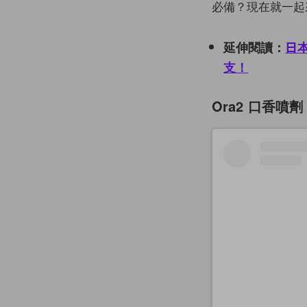
必備？現在就一起
延伸閱讀：
日
支！
Ora2 口香噴劑