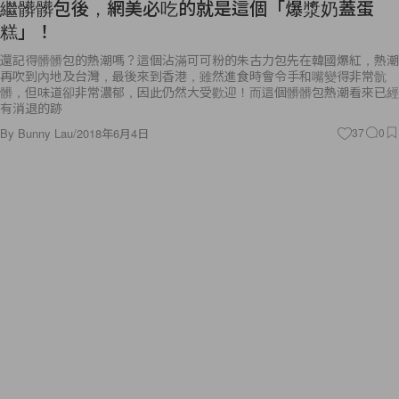
糕」！
還記得髒髒包的熱潮嗎？這個沾滿可可粉的朱古力包先在韓國爆紅，熱潮
再吹到內地及台灣，最後來到香港，雖然進食時會令手和嘴變得非常骯
髒，但味道卻非常濃郁，因此仍然大受歡迎！而這個髒髒包熱潮看來已經
有消退的跡
By
Bunny Lau
/
2018年6月4日
37
0