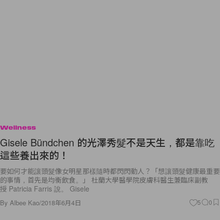
Wellness
Gisele Bündchen 的光澤秀髮不是天生，都是靠吃
這些養出來的！
要如何才能讓頭髮像女明星那樣隨時都閃閃動人？「想讓頭髮健康最重要
的事情，首先是均衡飲食。」 杜蘭大學醫學院皮膚科醫生兼臨床副教
授 Patricia Farris 說。 Gisele
By
Albee Kao
/
2018年6月4日
5
0