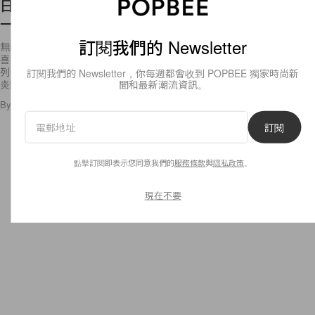
日本無印的新品推介－這次是可以讓你毛孔和暗瘡
一起消失的新系列！
訂閱我們的 Newsletter
無印良品的護膚品一向是性價比高之選，價錢親民，但質素往往讓人驚
喜，是不少小資女的護膚恩物。這次，日本無印良品又再一次推出全新系
列，針對毛孔和暗瘡等皮膚問題，而且帶著陣陣清新的柑橘香氣，最適合
訂閱我們的 Newsletter，你每週都會收到 POPBEE 獨家時尚新
炎熱的夏日
聞和最新潮流資訊。
By
Crystal Chan
/
2018年6月5日
2.5K
0
訂閱
點擊訂閱即表示您同意我們的
服務條款
與
隱私政策
。
現在不要