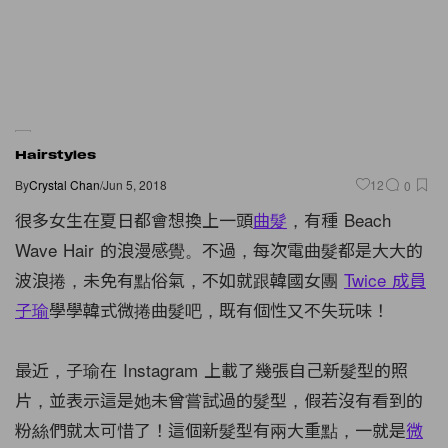
Hairstyles
By
Crystal Chan
/
Jun 5, 2018
12
0
很多女生在夏日都會想換上一頭
曲髮
，有種 Beach
Wave Hair 的浪漫感覺。不過，每次電曲髮都是大大的
波浪捲，未免有點俗氣，不如就跟韓國女團
Twice 成員
子瑜
學學韓式微捲曲髮吧，既有個性又不失玩味！
最近，子瑜在 Instagram 上載了幾張自己新髮型的照
片，並表示這是她未曾嘗試過的髮型，假若沒有看到的
粉絲們就太可惜了！這個新髮型有兩大重點，一就是
微