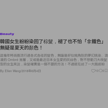
Beauty
韓國女生紛紛染回了棕髮，褪了也不怕「拿鐵色」
無疑是夏天的顏色！
這幾年時尚圈流行過各式各樣的髮色，無論是好似獨角獸的夢幻挑染、浪
漫的 Ombré 漸層，又或是最近日本女生愛的灰綠色，對不想動刀大改髮
型的女生來說，染髮確實是一個不錯的方法！不過就在繞了一大圈繽紛
By
Ellen Wang
/
2018年6月4日
10
0