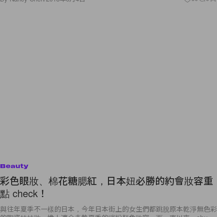
Beauty
彩色眼妝、棉花糖腮紅，日本妞必勝的約會妝容重
點 check！
與往年夏季不一樣的日本，今年日本街上的女生們都跳脫原本乾淨無色彩
的陶瓷娃娃妝，換上適合炎熱夏季的繽紛顏色妝容。而一直以來，shu
uemura