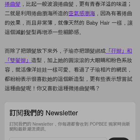
捲曲髮
，比起一般波浪捲曲髮，更有青春洋溢的味道；
二就是利用捲曲瀏海所造的
空氣感瀏海
，因為有著捲曲
的效果，而且非常薄，就像天然的 Baby Hair 一樣，讓
這個減齡髮型再增添一些細節感。
而除了把頭髮放下來外，子瑜亦把頭髮綁成
「孖辮」和
「雙鬢辮」
造型，加上她的圓滾滾的大眼睛和粉色系妝
容，就活像洋娃娃一樣可愛。看過了子瑜相片的網民，
都紛紛表示很喜歡她的這個新造型，更有些表示想嘗試
這種曲髮呢！你又喜歡這種微捲曲髮嗎？
訂閱我們的 Newsletter
訂閱我們的 Newsletter，你每週都會收到 POPBEE 獨家時尚新
聞和最新潮流資訊。