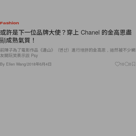
Fashion
或許是下一位品牌大使？穿上 Chanel 的金高恩盡
顯成熟氣質！
前陣子為了電影作品《邊山》（변산）進行增胖的金高恩，雖然被不少網
友開玩笑表示跟 Psy
By
Ellen Wang
/
2018年6月4日
10
0