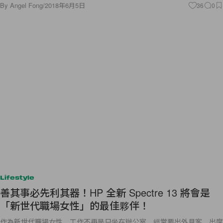
By
Angel Fong
/
2018年6月5日
36
0
Lifestyle
善其事必先利其器！HP 全新 Spectre 13 將會是
「新世代職場女性」的最佳夥伴！
作為新世代職場女性，工作不再是只坐在辦公室，經常要出外見客、出席