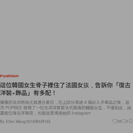
Fashion
這位韓國女生骨子裡住了法國女孩，告訴你「復古
洋裝+飾品」有多配！
優雅的法式時尚尤其適合夏日，在上回分享過 8 個必入手單品之後，這
次 POPBEE 發現了一位也深深喜愛法式風格的韓國女生，不僅如此，她
還是位復古洋裝控，光是隨意滑過她的 Instagram
By
Ellen Wang
/
2018年6月5日
38
0