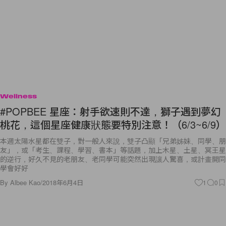
Wellness
#POPBEE 星座：射手欲速則不達，獅子遇到夢幻
桃花，這個星座健康狀態要特別注意！（6/3~6/9）
本週太陽水星都在雙子，對一般人來說，雙子凸顯「兄弟姊妹、同學、朋
友」，或「考生、課程、學習、書本」等話題，加上木星、土星、冥王星
的逆行，好久不見的老朋友、老同學可能突然出現讓人驚喜，或計畫開同
學會好好
By
Albee Kao
/
2018年6月4日
1
0