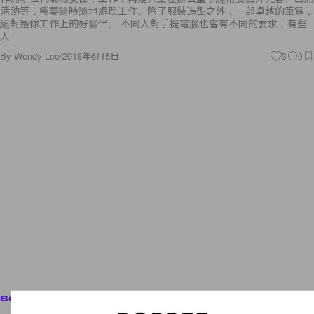
活動等，需要隨時隨地處理工作。除了服裝造型之外，一部卓越的筆電，
絕對是你工作上的好夥伴。 不同人對手提電腦也會有不同的要求，有些
人
By
Wendy Lee
/
2018年6月5日
3
0
Beauty