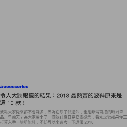
Accessories
令人大跌眼鏡的結果：2018 最熱賣的波鞋原來是
這 10 款！
波鞋大家從來都不會嫌多，因為它除了舒適外，也是非常百搭的時尚單
品。早幾天才為大家帶來了一個波鞋夏日穿搭靈感集，看完之後如果你正
打算入手一雙新波鞋，不妨可以來參考一下這個 2018