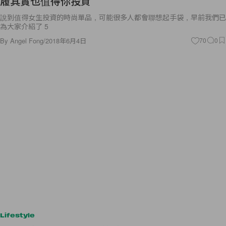
說到值得女生投資的時尚單品，可能很多人都會聯想起手袋，早前我們已
為大家介紹了 5
By
Angel Fong
/
2018年6月4日
70
0
Lifestyle
繼髒髒包後，網美必吃的就是這個「爆漿奶蓋蛋