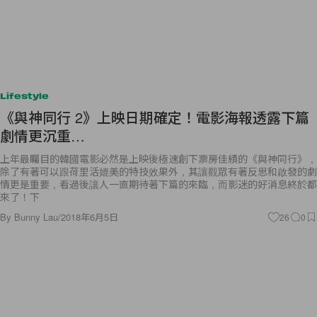
Lifestyle
《與神同行 2》上映日期確定！電影海報透露下篇
劇情更沉重…
上年最矚目的韓國電影必然是上映後極速創下票房佳績的《與神同行》，
除了有著可以跟荷里活媲美的特技效果外，其讓觀眾有著反思和啟發的劇
情更是重要，看過後讓人一直期待著下篇的來臨，而影迷的好消息終於都
來了！下
By
Bunny Lau
/
2018年6月5日
26
0