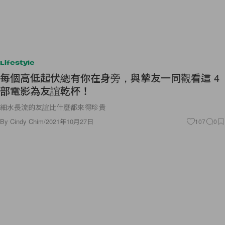
Lifestyle
每個高低起伏總有你在身旁，與摯友一同觀看這 4
部電影為友誼乾杯！
細水長流的友誼比什麼都來得珍貴
By
Cindy Chim
/
2021年10月27日
107
0