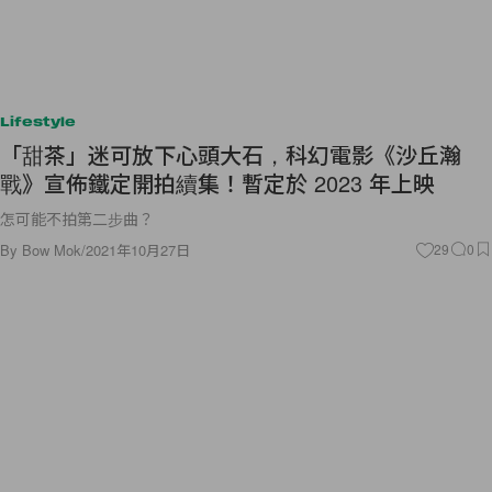
Lifestyle
「甜茶」迷可放下心頭大石，科幻電影《沙丘瀚
戰》宣佈鐵定開拍續集！暫定於 2023 年上映
怎可能不拍第二步曲？
By
Bow Mok
/
2021年10月27日
29
0