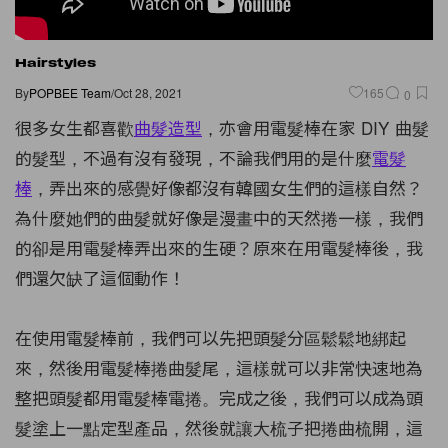
Hairstyles
By
POPBEE Team
/
Oct 28, 2021
165
0
很多女生都喜歡
曲髮造型
，亦會用電髮棒在家 DIY 曲髮
的髮型，不過有沒有發現，不論我們用的是什麼
電髮
棒
，弄出來的感覺好像都沒有韓國女生們的這樣自然？
為什麼她們的曲髮就好像是漫畫中的天然捲一樣，我們
的卻是用電髮棒弄出來的生硬？原來在用電髮棒後，我
們還欠缺了這個動作！
在使用電髮棒前，我們可以先把頭髮分區鬆鬆地綁起
來，然後用電髮棒捲曲髮尾，這樣就可以非常快速地為
整把頭髮都用電髮棒電捲。完成之後，我們可以成為頭
髮塗上一點定型產品，然後就讓大梳子把捲曲梳開，這