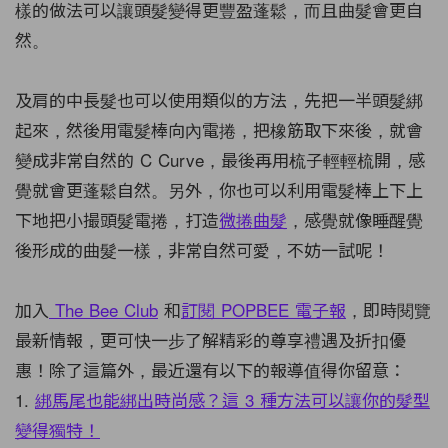
樣的做法可以讓頭髮變得更豐盈蓬鬆，而且曲髮會更自
然。
及肩的中長髮也可以使用類似的方法，先把一半頭髮綁
起來，然後用電髮棒向內電捲，把橡筋取下來後，就會
變成非常自然的 C Curve，最後再用梳子輕輕梳開，感
覺就會更蓬鬆自然。另外，你也可以利用電髮棒上下上
下地把小撮頭髮電捲，打造
微捲曲髮
，感覺就像睡醒覺
後形成的曲髮一樣，非常自然可愛，不妨一試呢！
加入
The Bee Club
和
訂閱 POPBEE 電子報
，即時閱覽
最新情報，更可快一步了解精彩的尊享禮遇及折扣優
惠！除了這篇外，最近還有以下的報導值得你留意：
1.
綁馬尾也能綁出時尚感？這 3 種方法可以讓你的髮型
變得獨特！