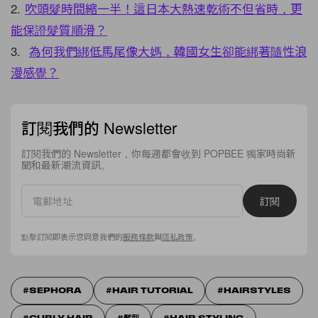
2.
吹頭髮時間縮一半！這日本大熱速乾術不但省時，更
能保證髮質順滑？
3.
為何我們綁低馬尾像大媽，韓國女生卻能綁著隨性浪
漫感覺？
訂閱我們的 Newsletter
訂閱我們的 Newsletter，你每週都會收到 POPBEE 獨家時尚新
聞和最新潮流資訊。
訂閱
點擊訂閱即表示您同意我們的
服務條款
與
隱私政策
。
SEPHORA
HAIR TUTORIAL
HAIRSTYLES