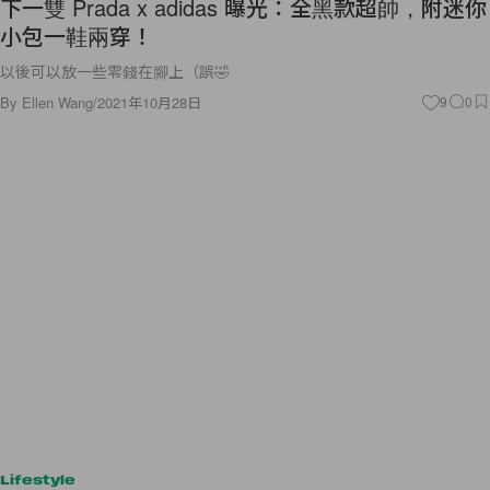
下一雙 Prada x adidas 曝光：全黑款超帥，附迷你
小包一鞋兩穿！
以後可以放一些零錢在腳上（誤🤣
By
Ellen Wang
/
2021年10月28日
9
0
Lifestyle