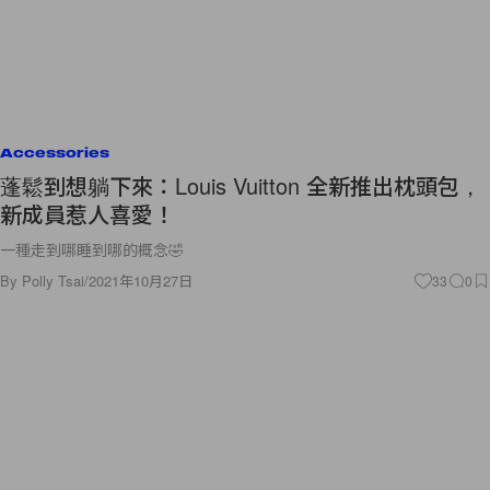
Accessories
蓬鬆到想躺下來：Louis Vuitton 全新推出枕頭包，
新成員惹人喜愛！
一種走到哪睡到哪的概念🤣
By
Polly Tsai
/
2021年10月27日
33
0