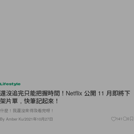
Lifestyle
還沒追完只能把握時間！Netflix 公開 11 月即將下
架片單，快筆記起來！
什麼！我還沒來得及看完呀！
By
Amber Ku
/
2021年10月27日
141
0