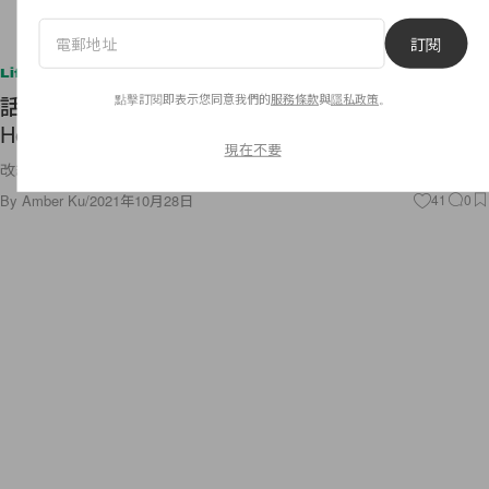
訂閱
Lifestyle
點擊訂閱即表示您同意我們的
服務條款
與
隱私政策
。
話題最高：劉亞仁主演 Netflix 韓劇《地獄公使
Hellbound》終於公開正式預告！
現在不要
改編自《屍速列車》導演延尚昊同名漫畫！
By
Amber Ku
/
2021年10月28日
41
0