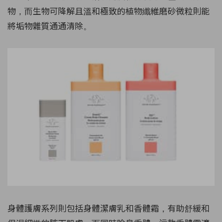
物，而生物可降解且溫和極致的植物纖維磨砂微粒則能
將垢物雜質通通清除。
身體護膚系列則包括身體潔膚乳和香體霜，有助舒緩和