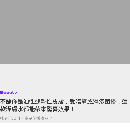
Beauty
不論你是油性或乾性皮膚，受暗瘡或濕疹困擾，這
款潔膚水都能帶來驚喜效果！
找到可以用一輩子的護膚品了！
By
Crystal Chan
/
2020年3月17日
84
0