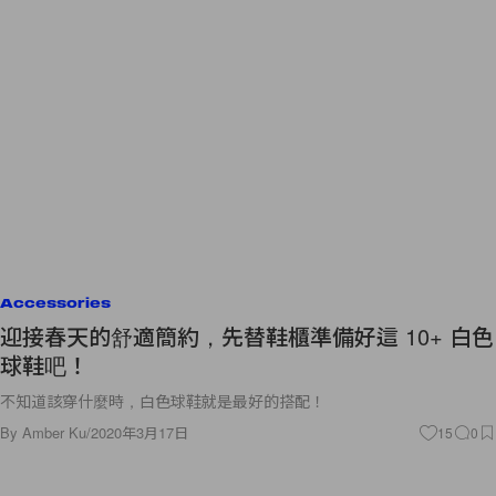
Accessories
迎接春天的舒適簡約，先替鞋櫃準備好這 10+ 白色
球鞋吧！
不知道該穿什麼時，白色球鞋就是最好的搭配！
By
Amber Ku
/
2020年3月17日
15
0