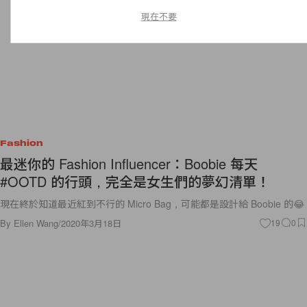
現在不要
Fashion
最迷你的 Fashion Influencer：Boobie 每天
#OOTD 的行頭，完全是女生們的夢幻清單！
現在終於知道最近紅到不行的 Micro Bag，可能都是設計給 Boobie 的😂
By
Ellen Wang
/
2020年3月18日
19
0