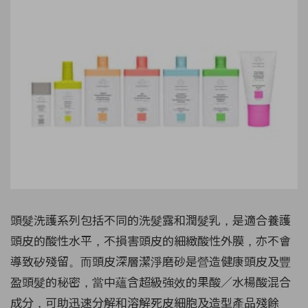
頭髮洗護系列包括不同的洗髮露和潤髮乳，是適合養護
頭皮的酸性水平，不損害頭皮的細緻酸性外膜，亦不會
導致矽殘留。而頭皮深層潔淨磨砂是營造健康頭皮及豐
盈頭髮的秘密，當中蘊含超級強效的果酸／水楊酸混合
成分，可助迅速分解和溶解死皮細胞及造型產品殘餘