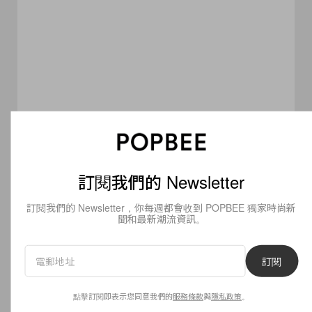
Beauty
Beauty
擁有亮麗秀髮的女生都懂：要
從穿搭延伸
保持髮絲順滑健康，洗頭時千
Studio
訂閱我們的 Newsletter
萬不能做的 3 件事
列！
訂閱我們的 Newsletter，你每週都會收到 POPBEE 獨家時尚新
聞和最新潮流資訊。
Read
Next
訂閱
點擊訂閱即表示您同意我們的
服務條款
與
隱私政策
。