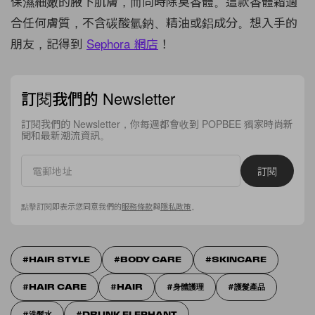
保濕細嫩的腋下肌膚，而同時除臭香體。這款香體霜適
合任何膚質，不含碳酸氫鈉、精油或鋁成分。想入手的
朋友，記得到
Sephora 網店
！
訂閱我們的 Newsletter
訂閱我們的 Newsletter，你每週都會收到 POPBEE 獨家時尚新
聞和最新潮流資訊。
訂閱
點擊訂閱即表示您同意我們的
服務條款
與
隱私政策
。
HAIR STYLE
BODY CARE
SKINCARE
HAIR CARE
HAIR
身體護理
護髮產品
洗髮水
DRUNK ELEPHANT