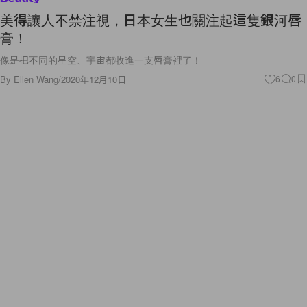
美得讓人不禁注視，日本女生也關注起這隻銀河唇
膏！
像是把不同的星空、宇宙都收進一支唇膏裡了！
By
Ellen Wang
/
2020年12月10日
6
0