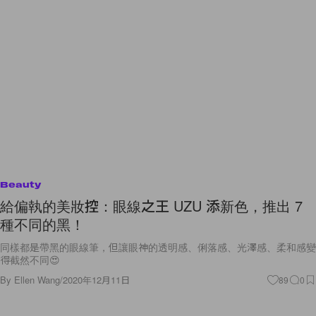
Beauty
給偏執的美妝控：眼線之王 UZU 添新色，推出 7
種不同的黑！
同樣都是帶黑的眼線筆，但讓眼神的透明感、俐落感、光澤感、柔和感變
得截然不同😍
By
Ellen Wang
/
2020年12月11日
89
0