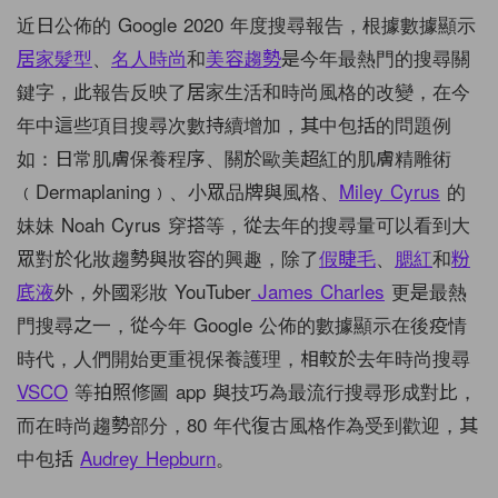
近日公佈的 Google 2020 年度搜尋報告，根據數據顯示
居家髮型
、
名人時尚
和
美容趨勢
是今年最熱門的搜尋關
鍵字，此報告反映了居家生活和時尚風格的改變，在今
年中這些項目搜尋次數持續增加，其中包括的問題例
如：日常肌膚保養程序、關於歐美超紅的肌膚精雕術
﹙Dermaplaning﹚、小眾品牌與風格、
Miley Cyrus
的
妹妹 Noah Cyrus 穿搭等，從去年的搜尋量可以看到大
眾對於化妝趨勢與妝容的興趣，除了
假睫毛
、
腮紅
和
粉
底液
外，外國彩妝 YouTuber
James Charles
更是最熱
門搜尋之一，從今年 Google 公佈的數據顯示在後疫情
時代，人們開始更重視保養護理，相較於去年時尚搜尋
VSCO
等拍照修圖 app 與技巧為最流行搜尋形成對比，
而在時尚趨勢部分，80 年代復古風格作為受到歡迎，其
中包括
Audrey Hepburn
。