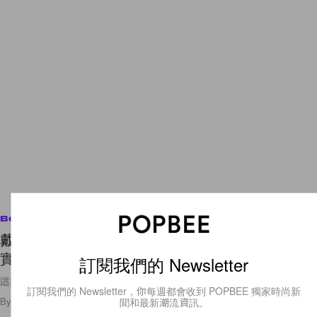
Beauty
戴安娜王妃情迷哪款香水？高貴、迷人而性感，確
實是為她而設！
訂閱我們的 Newsletter
這款香水你也可以隨時買到！
訂閱我們的 Newsletter，你每週都會收到 POPBEE 獨家時尚新
聞和最新潮流資訊。
By
Ashley Pang
/
2020年12月11日
47
0