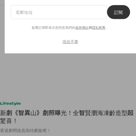
訂閱
點擊訂閱即表示您同意我們的
服務條款
與
隱私政策
。
現在不要
Lifestyle
新劇《智異山》劇照曝光！全智賢瀏海凍齡造型超
驚喜！
看過劇照後真期待劇集呢！