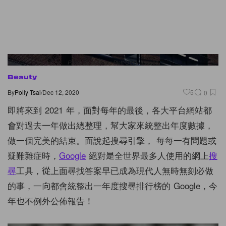
Photo by Spencer Platt/Getty Images
Beauty
By
Polly Tsai
/
Dec 12, 2020
5
0
即將來到 2021 年，面對每年的最後，各大平台網站都
會對過去一年做出總整理，幫大家來統整出年度數據，
做一個完美的結束。而說起搜尋引擎， 每每一有問題或
疑難雜症時，
Google
絕對是全世界最多人使用的網上
搜
尋
工具，從上面尋找答案早已成為現代人無時無刻必做
的事，一向都會統整出一年度搜尋排行榜的 Google，今
年也不例外公佈報告！