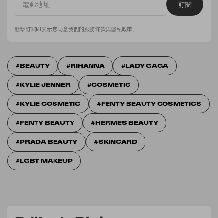
訂閱
點擊訂閱即表示您同意我們的
服務條款
與
隱私政策
。
BEAUTY
RIHANNA
LADY GAGA
KYLIE JENNER
COSMETIC
KYLIE COSMETIC
FENTY BEAUTY COSMETICS
FENTY BEAUTY
HERMES BEAUTY
PRADA BEAUTY
SKINCARD
LGBT MAKEUP