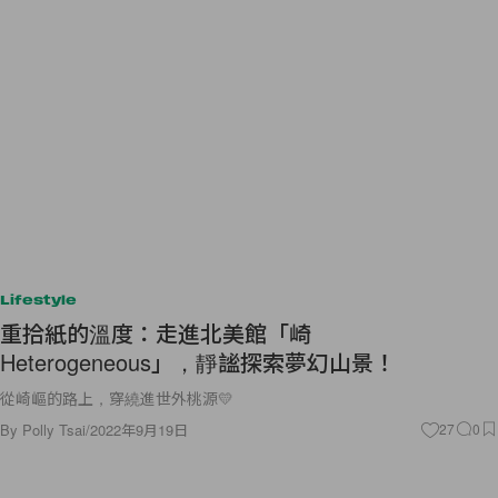
Lifestyle
重拾紙的溫度：走進北美館「崎
Heterogeneous」，靜謐探索夢幻山景！
從崎嶇的路上，穿繞進世外桃源💛
By
Polly Tsai
/
2022年9月19日
27
0