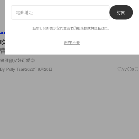
訂閱
點擊訂閱即表示您同意我們的
服務條款
與
隱私政策
。
Accessories
吹到明年的法式優雅：CHANEL、Miu Miu...預測芭
現在不要
蕾舞鞋將會再升溫！
優雅卻又好可愛😍
By
Polly Tsai
/
2022年9月20日
77
0