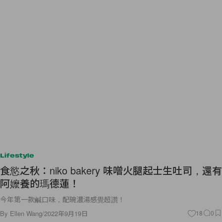
Lifestyle
食慾之秋：niko bakery 味噌火腿起士生吐司，還有
阿嬤養的瑪德蓮！
今年第一款鹹口味，配碗濃湯感覺超讚！
By
Ellen Wang
/
2022年9月19日
18
0