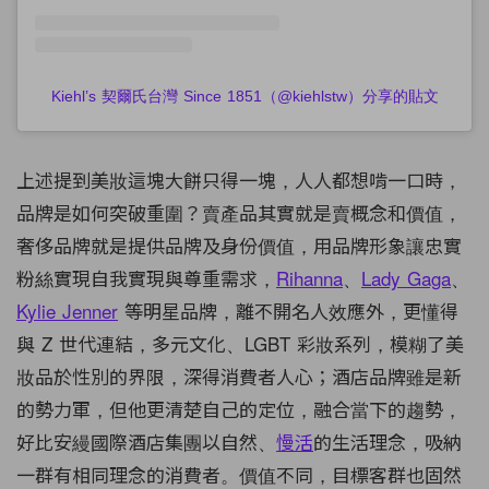
Kiehl’s 契爾氏台灣 Since 1851（@kiehlstw）分享的貼文
上述提到美妝這塊大餅只得一塊，人人都想啃一口時，
品牌是如何突破重圍？賣產品其實就是賣概念和價值，
奢侈品牌就是提供品牌及身份價值，用品牌形象讓忠實
粉絲實現自我實現與尊重需求，
Rihanna
、
Lady Gaga
、
Kylie Jenner
等明星品牌，離不開名人效應外，更懂得
與 Z 世代連結，多元文化、LGBT 彩妝系列，模糊了美
妝品於性別的界限，深得消費者人心；酒店品牌雖是新
的勢力軍，但他更清楚自己的定位，融合當下的趨勢，
好比安縵國際酒店集團以自然、
慢活
的生活理念，吸納
一群有相同理念的消費者。價值不同，目標客群也固然