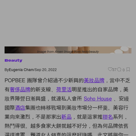
Image from Amen Image from fentybeauty
Beauty
By
Eugenia Cham
/
Sep 20, 2022
37
0
POPBEE 團隊曾介紹過不少新興的
美妝品牌
，當中不乏
有
奢侈品牌
的新支線、
荷里活
明星推出的自家品牌，美
妝界陣營日漸興盛，就連私人會所
Soho House
、安縵
國際
酒店
集團也轉移戰場到美妝市場分一杯羹。美容行
業向來激烈，不是那家出
新品
，就是這家推
聯名
系列，
熱鬥得很。越多食家大餅就越不好分，但為何品牌依舊
選擇進軍，難道女人錢真的這麼好賺嗎，此文將與你一