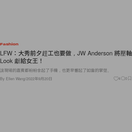
Fashion
LFW：大秀前夕趕工也要做，JW Anderson 將壓軸
Look 獻給女王！
讓現場的嘉賓都紛紛拿起了手機，也更早響起了如雷的掌聲。
By
Ellen Wang
/
2022年9月20日
4
0