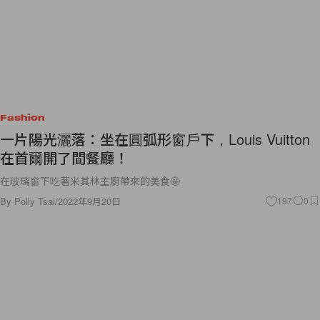
Fashion
一片陽光灑落：坐在圓弧形窗戶下，Louis Vuitton
在首爾開了間餐廳！
在玻璃窗下吃著米其林主廚帶來的美食🤩
By
Polly Tsai
/
2022年9月20日
197
0