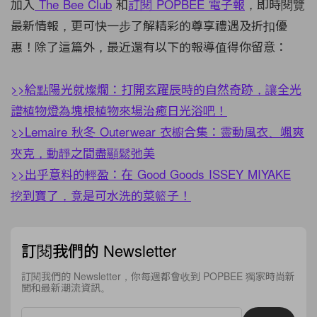
加入
The Bee Club
和
訂閱 POPBEE 電子報
，即時閱覽
最新情報，更可快一步了解精彩的尊享禮遇及折扣優
惠！除了這篇外，最近還有以下的報導值得你留意：
>>給點陽光就燦爛：打開玄躍辰時的自然奇跡，讓全光
譜植物燈為塊根植物來場治癒日光浴吧！
>>Lemaire 秋冬 Outerwear 衣櫥合集：靈動風衣、颯爽
夾克，動靜之間盡顯鬆弛美
>>出乎意料的輕盈：在 Good Goods ISSEY MIYAKE
挖到寶了，竟是可水洗的菜籃子！
訂閱我們的 Newsletter
訂閱我們的 Newsletter，你每週都會收到 POPBEE 獨家時尚新
聞和最新潮流資訊。