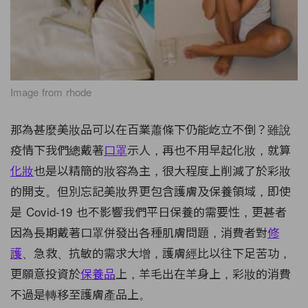
Image from rhode
那為甚麼美妝品可以在百業蕭條下仍能屹立不倒？雖說
疫情下我們總戴著
口罩
示人，再也不用早起化妝，就算
化妝
也是以精簡的妝容為主，很大程度上削減了於彩妝
的開支。但別忘記美妝界更包含護膚及保養領域，即使
是 Covid-19 也不影響我們平日保養的需要性，更甚者
因為長期戴著口罩併發出各種肌膚問題，消費者對
修
護
、急救、抗敏的需求大增，護膚經比以往下足苦功，
更願意投資於
保養品
上，羊毛出在羊身上，彩妝的消費
不過是轉移至護膚產品上。