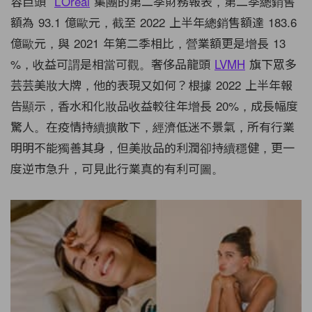
容巨頭
L’Oreal
集團的第二季財務報表，第二季總銷售
額為 93.1 億歐元，截至 2022 上半年總銷售額達 183.6
億歐元，與 2021 年第二季相比，營業額更是增長 13
%，收益可謂是相當可觀。奢侈品龍頭
LVMH
旗下眾多
芸芸美妝大牌，他的表現又如何？根據 2022 上半年報
告顯示，香水和化妝品收益較往年增長 20%，成長幅度
驚人。在疫情持續擴散下，經濟低迷不景氣，所有行業
明明不能獨善其身，但美妝品的利潤卻持續穩健，更一
度逆市急升，可見此行業真的有利可圖。