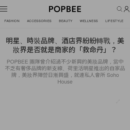
FASHION
ACCESSORIES
BEAUTY
WELLNESS
LIFESTYLE
明星、時裝品牌、酒店界紛紛轉戰，美
妝界是否就是商家的「救命丹」？
POPBEE 團隊曾介紹過不少新興的美妝品牌，當中
不乏有奢侈品牌的新支線、荷里活明星推出的自家品
牌，美妝界陣營日漸興盛，就連私人會所 Soho
House