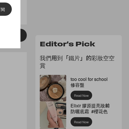
訂閱
Buy
Editor's Pick
我們用到「鐵片」的彩妝空空
賞
too cool for school
修容盤
Read Now
Elixir 膠原提亮妝前
防曬底霜 #櫻花色
Read Now