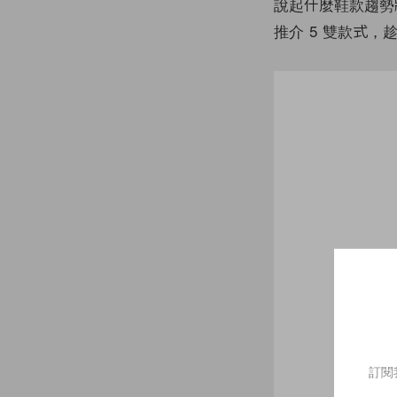
說起什麼鞋款趨勢
推介 5 雙款式
訂閱