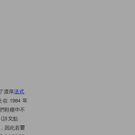
了濃厚
法式
在 1984 年
們鞋櫃中不
鞋（詳文點
，因此若要