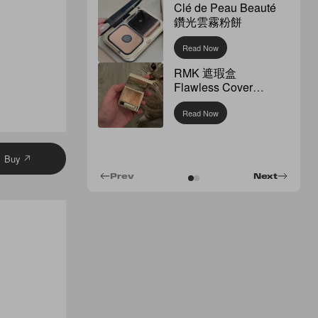
Clé de Peau Beauté
鑽光雲霧粉餅
Read Now
RMK 遮瑕盒
Flawless Cover
Concealer
Read Now
Buy
Prev
Next