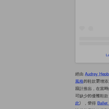
L
經由
Audrey Hepb
風格
的鞋款更增添迷人
設計推出，在當時
可缺少的優雅鞋款，
此
），使得
Ballet 