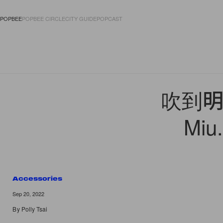
POPBEE
POPBEE CIRCLE
CITY GUIDE
POPCAST
FASHION
ACCES
吹到明
Mi
Accessories
Sep 20, 2022
By
Polly Tsai