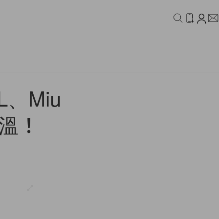
IDEO
CAMPAIGN
、Miu
升溫！