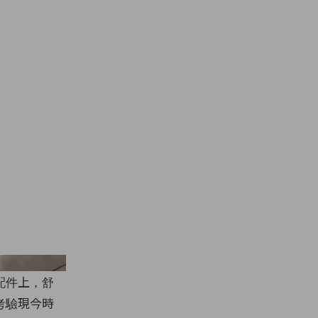
@endlesslyloveclub
配件上，舒
考驗現今時