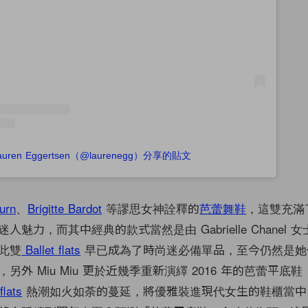
auren Eggertsen（@laurenegg）分享的貼文
urn
、
Brigitte Bardot
等謬思女神詮釋的
芭蕾舞鞋
，這雙充滿
魅力，而其中經典的款式當然是由 Gabrielle Chanel 女士
此雙
Ballet flats
早已成為了時尚迷必備單品，至今仍然是她
另外 Miu Miu 更於近幾季重新演繹 2016 年的芭蕾平底
flats
熱潮如火如荼的蔓延，將優雅裝進現代女生的鞋櫃當中