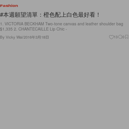
Fashion
#本週願望清單：橙色配上白色最好看！
1. VICTORIA BECKHAM Two-tone canvas and leather shoulder bag
$1,335 2. CHANTECAILLE Lip Chic -
By
Vicky Wai
/
2016年3月18日
13
0