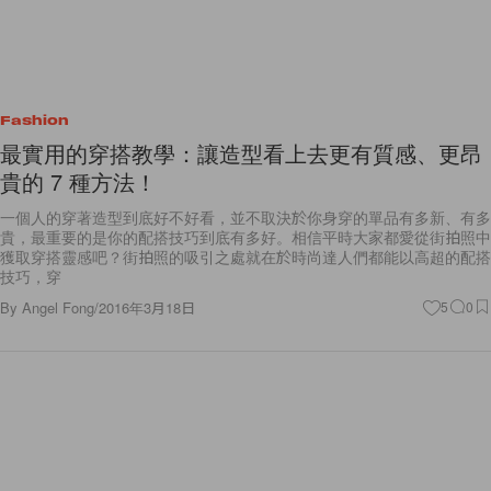
Fashion
最實用的穿搭教學：讓造型看上去更有質感、更昂
貴的 7 種方法！
一個人的穿著造型到底好不好看，並不取決於你身穿的單品有多新、有多
貴，最重要的是你的配搭技巧到底有多好。相信平時大家都愛從街拍照中
獲取穿搭靈感吧？街拍照的吸引之處就在於時尚達人們都能以高超的配搭
技巧，穿
By
Angel Fong
/
2016年3月18日
5
0