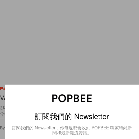
Fashion
VANS 50 週年快樂！慶祝派對精彩重溫
3月16號是 Vans 品牌創立50周年的大日子，House Of Vans 來到香港站
今年在深水埗舉行了50周年慶典派對，為一連串的慶祝活動掀開序幕。
訂閱我們的 Newsletter
一向致力支持 action
訂閱我們的 Newsletter，你每週都會收到 POPBEE 獨家時尚新
By
Vicky Wai
/
2016年3月18日
3
0
聞和最新潮流資訊。