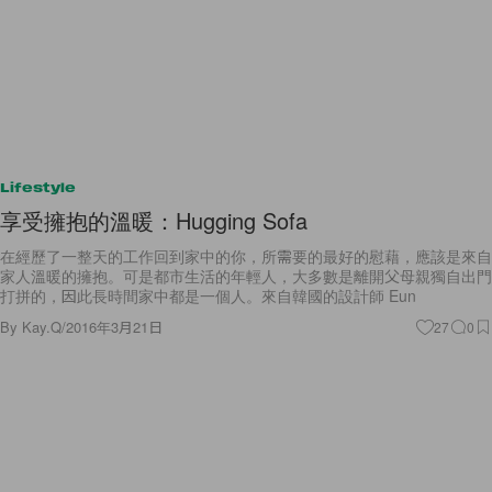
Lifestyle
享受擁抱的溫暖：Hugging Sofa
在經歷了一整天的工作回到家中的你，所需要的最好的慰藉，應該是來自
家人溫暖的擁抱。可是都市生活的年輕人，大多數是離開父母親獨自出門
打拼的，因此長時間家中都是一個人。來自韓國的設計師 Eun
By
Kay.Q
/
2016年3月21日
27
0