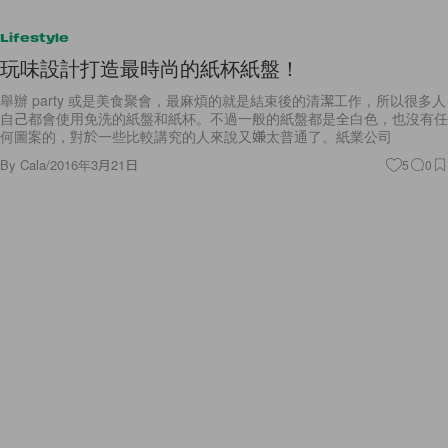
Lifestyle
玩味設計打造最時尚的紙杯紙盤！
舉辦 party 或是美食聚會，最麻煩的就是結束後的清潔工作，所以很多人
自己都會使用免洗的紙盤和紙杯。不過一般的紙盤都是全白色，也沒有任
何圖案的，對於一些比較講究的人來說又嫌太普通了。紙業公司
By
Cala
/
2016年3月21日
5
0