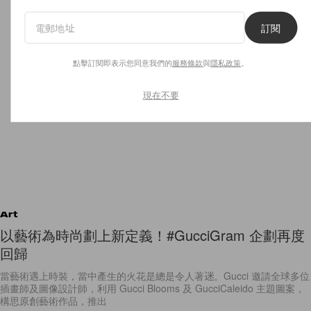
訂閱
點擊訂閱即表示您同意我們的
服務條款
與
隱私政策
。
現在不要
Art
以藝術為時尚劃上新定義！#GucciGram 企劃再度
回歸
當藝術遇上時裝，當中產生的火花是總是令人著迷。Gucci 邀請全球多位
插畫師及圖像設計師，利用 Gucci Blooms 及 GucciCaleido 主題圖案，
構思原創藝術作品，推出