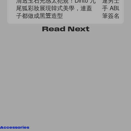
清透玉石光感太犯規！Dinto 九
連男士防曬
尾狐彩妝展現韓式美學，連蓋
手 ABLY
子都做成黑笠造型
筆簽名球
Read
Next
Accessories