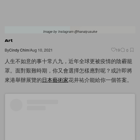
Image by Instagram @hanaiyusuke
Art
By
Cindy Chim
/
Aug 10, 2021
19
0
人生不如意的事十常八九，近年全球更被疫情的陰霾籠
罩。面對艱難時期，你又會選擇怎樣應對呢？或許即將
來港舉辦展覽的
日本
藝術家
花井祐介能給你一個答案。