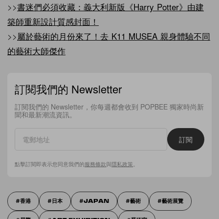
>>
書迷們必須收藏：義大利新版《Harry Potter》由建
築師重新設計質感封面！
>>
屬於藝術的月份來了！去 K11 MUSEA 親身體驗不同
的藝術大師傑作
訂閱我們的 Newsletter
訂閱我們的 Newsletter，你每週都會收到 POPBEE 獨家時尚新
聞和最新潮流資訊。
訂閱
點擊訂閱即表示您同意我們的
服務條款
與
隱私政策
。
香港
日本
JAPAN
藝術
藝術展覽