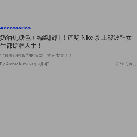
Accessories
奶油焦糖色＋編織設計！這雙 Nike 新上架波鞋女
生都搶著入手！
混織著純白緞帶的造型，實在太美了！
By
Amber Ku
/
2021年8月8日
31
0