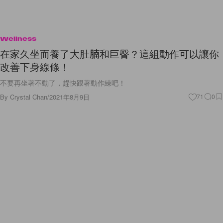
Wellness
在家久坐而養了大肚腩和巨臀？這組動作可以讓你
改善下身線條！
不要再坐著不動了，趕快跟著動作練吧！
By
Crystal Chan
/
2021年8月9日
71
0