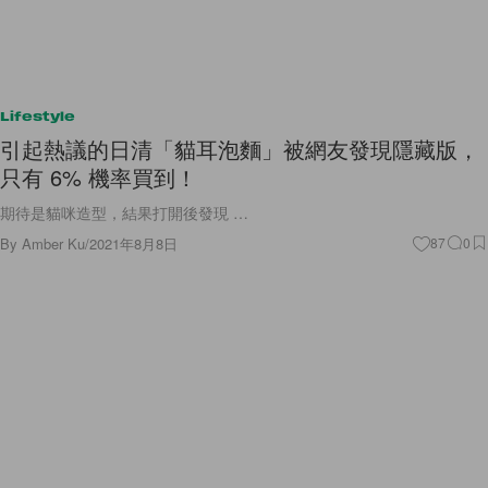
Lifestyle
引起熱議的日清「貓耳泡麵」被網友發現隱藏版，
只有 6% 機率買到！
期待是貓咪造型，結果打開後發現 …
By
Amber Ku
/
2021年8月8日
87
0