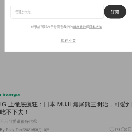
訂閱
點擊訂閱即表示您同意我們的
服務條款
與
隱私政策
。
現在不要
Lifestyle
IG 上徹底瘋狂：日本 MUJI 無尾熊三明治，可愛到
吃不下去！
不只可愛還很好吃🤤
By
Polly Tsai
/
2021年8月10日
173
0