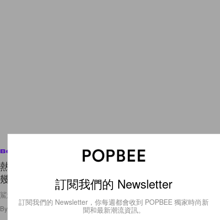
Beauty
熱得大汗淋漓的日子最適合把頭髮盤起來！教你多
幾款時尚鯊魚夾髮型！
訂閱我們的 Newsletter
鯊魚夾買起來！！
訂閱我們的 Newsletter，你每週都會收到 POPBEE 獨家時尚新
By
Crystal Chan
/
2021年8月10日
181
0
聞和最新潮流資訊。