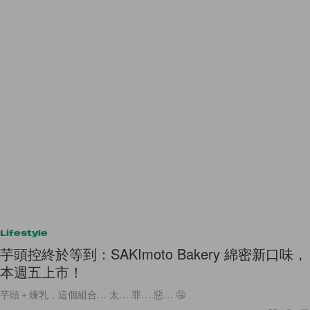
Lifestyle
芋頭控終於等到：SAKImoto Bakery 綿密新口味，
本週五上市！
芋頭＋煉乳，這個組合… 太… 罪… 惡… 🤤