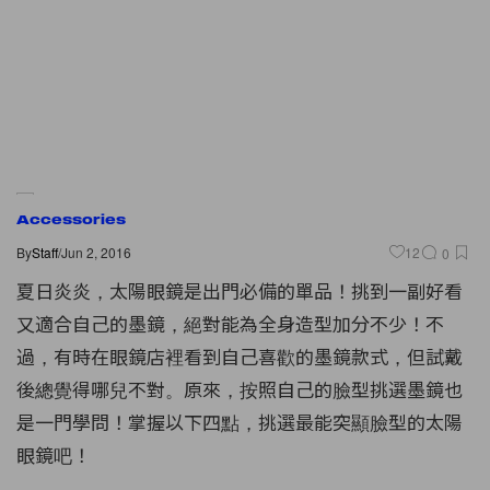
Accessories
By
Staff
/
Jun 2, 2016
12
0
夏日炎炎，太陽眼鏡是出門必備的單品！挑到一副好看
又適合自己的墨鏡，絕對能為全身造型加分不少！不
過，有時在眼鏡店裡看到自己喜歡的墨鏡款式，但試戴
後總覺得哪兒不對。原來，按照自己的臉型挑選墨鏡也
是一門學問！掌握以下四點，挑選最能突顯臉型的太陽
眼鏡吧！