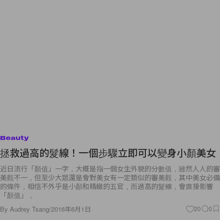
Beauty
拯救過高的髮線！一個步驟立即可以變身小顏美女
近日流行「顏值」一字，大概是指一個女生外貌的分數值，雖然人人的審
美觀不一，但至少大眾還是會對美女有一定類似的審美觀，其中美女必備
的條件，相信不外乎是小顏和精緻的五官，而過高的髮線，會直接影響
「顏值」，
By
Audrey Tsang
/
2016年6月1日
20
0