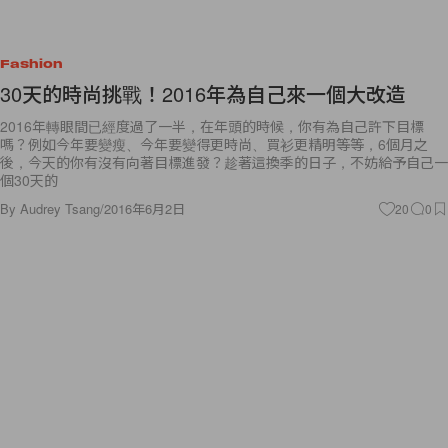
Fashion
30天的時尚挑戰！2016年為自己來一個大改造
2016年轉眼間已經度過了一半，在年頭的時候，你有為自己許下目標
嗎？例如今年要變瘦、今年要變得更時尚、買衫更精明等等，6個月之
後，今天的你有沒有向著目標進發？趁著這換季的日子，不妨給予自己一
個30天的
By
Audrey Tsang
/
2016年6月2日
20
0