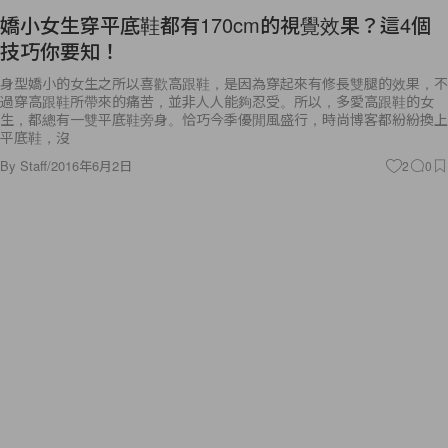
嬌小女生穿平底鞋都有170cm的視覺效果？這4個
技巧你要知！
身型嬌小的女生之所以喜歡高跟鞋，是因為穿起來有修長雙腿的效果，不
過穿高跟鞋所帶來的痛苦，並非人人能夠忍受。所以，多愛高跟鞋的女
生，都總有一雙平底鞋旁身。恰巧今季優閒風盛行，時尚博客都紛紛換上
平底鞋，沒
By
Staff
/
2016年6月2日
2
0