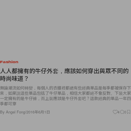
Fashion
人人都擁有的牛仔外套，應該如何穿出與眾不同的
時尚味道？
無論潮流如何轉變，每個人的衣櫃裡都總有些經典單品是每季都被保存下
來，如果說這些單品包括了牛仔單品，相信大家都絕不會反對。下裝大家
一定擁有的是牛仔褲，而上裝應該是牛仔外套吧？這款經典的單品一年四
季都可穿
By
Angel Fong
/
2016年6月1日
4
0