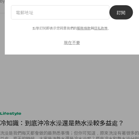
By
Staff
/
2016年6月1日
17
0
訂閱
點擊訂閱即表示您同意我們的
服務條款
與
隱私政策
。
現在不要
Lifestyle
冷知識：到底沖冷水澡還是熱水澡較多益處？
洗澡是我們每天都會做的最熟悉事情；但你可知道，原來洗澡有著很多的
益處。夏天的時候，大家是洗熱水還是冷水澡呢？原來冷水和熱水澡分別