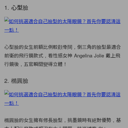
1. 心型臉
心型臉的女生前額比例較顴骨闊，倒三角的臉型最適合
前衛的飛行鏡款式，看性感女神 Angelina Jolie 戴上飛
行鏡後，五官瞬間變得立體！
2. 橢圓臉
橢圓臉的女生擁有修長臉型，挑墨鏡時有絕對優勢，基