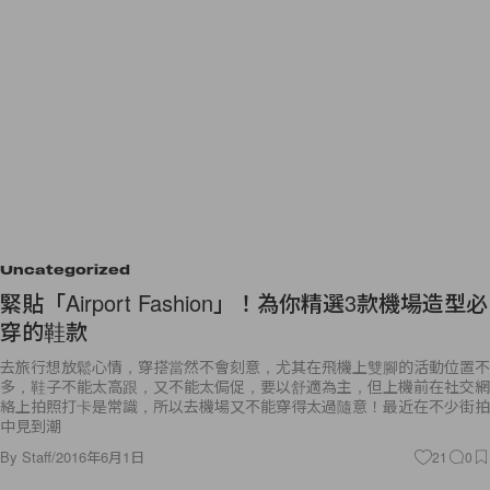
Uncategorized
緊貼「Airport Fashion」！為你精選3款機場造型必
穿的鞋款
去旅行想放鬆心情，穿搭當然不會刻意，尤其在飛機上雙腳的活動位置不
多，鞋子不能太高跟，又不能太侷促，要以舒適為主，但上機前在社交網
絡上拍照打卡是常識，所以去機場又不能穿得太過隨意！最近在不少街拍
中見到潮
By
Staff
/
2016年6月1日
21
0