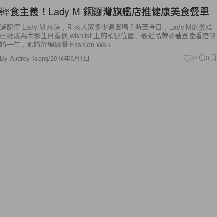
輕食主義！Lady M 銅鑼灣旗艦店推健康美食餐單
還記得 Lady M 來港，引來大家多少迴響嗎？時至今日，Lady M的蛋糕
已經成為大家生日蛋糕 wishlist 上的頭號位置。最近品牌趁著登陸香港快
將一年，即將於銅鑼灣 Fashion Walk
By
Audrey Tsang
/
2016年6月1日
24
0