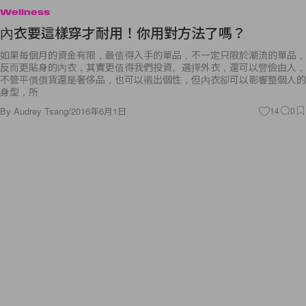
Wellness
內衣要這樣穿才耐用！你用對方法了嗎？
如果每個月的資金有限，最值得入手的單品，不一定只限於潮流的單品，
反而更貼身的內衣，其實更值得我們投資。選擇外衣，還可以豐儉由人，
不管平價價貨還是奢侈品，也可以襯出個性，但內衣卻可以影響整個人的
身型，所
By
Audrey Tsang
/
2016年6月1日
14
0