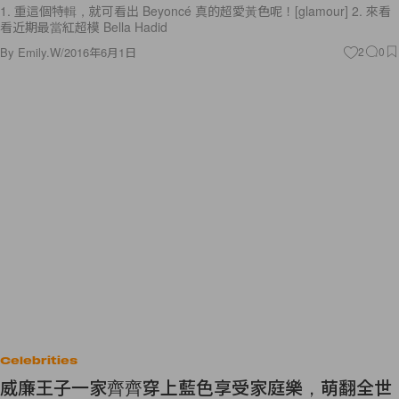
1. 重這個特輯，就可看出 Beyoncé 真的超愛黃色呢！[glamour] 2. 來看
看近期最當紅超模 Bella Hadid
By
Emily.W
/
2016年6月1日
2
0
Celebrities
威廉王子一家齊齊穿上藍色享受家庭樂，萌翻全世