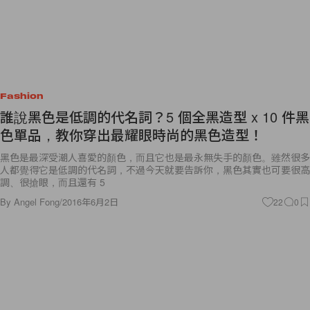
Fashion
誰說黑色是低調的代名詞？5 個全黑造型 x 10 件黑
色單品，教你穿出最耀眼時尚的黑色造型！
黑色是最深受潮人喜愛的顏色，而且它也是最永無失手的顏色。雖然很多
人都覺得它是低調的代名詞，不過今天就要告訴你，黑色其實也可要很高
調、很搶眼，而且還有 5
By
Angel Fong
/
2016年6月2日
22
0