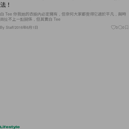
法！
白 Tee 你我她的衣櫥內必定擁有，但奈何大家都覺得它過於平凡，與時
尚扯不上一點關係，但其實白 Tee
By
Staff
/
2016年6月1日
3
0
Lifestyle