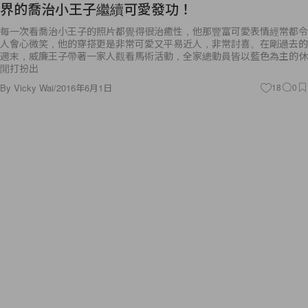
界的喬治小王子繼續可愛發功！
每一次看喬治小王子的照片都覺得很治癒性，他那豐富可愛表情經常都令
人會心微笑，他的穿搭更是非常可愛又平易近人，非常討喜。在剛過去的
週末，威廉王子帶著一家人觀看馬術活動，全家總動員皆以藍色為主的休
閒打扮出
By
Vicky Wai
/
2016年6月1日
18
0