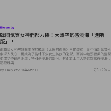
Beauty
韓國氣質女神們都力捧！大熱空氣感瀏海「進階
版」！
由韓國女神宋慧喬主演的韓劇《太陽的後裔》早前爆紅，劇中清新氣質形
象深入民心，更成為了當地不少女生仿效的造型。而其中她那輕柔的髮型
更成功帶領新潮流，特別是瀏海的部份。有別於上年大熱的空氣感瀏海，
這種新興
By
Emily.W
/
2016年6月1日
24
0