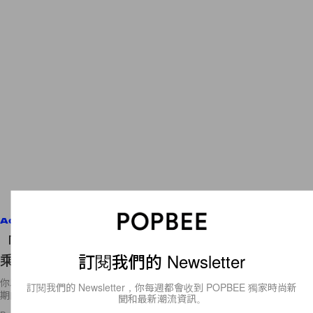
Accessories
「咖啡」和「波鞋」都扯能上關係？Nike 最新的聯
訂閱我們的 Newsletter
乘系列竟然是⋯⋯
你以為 Krispy Kreme 和 Nike 的聯乘鞋款已經夠玩味？在相隔只有一星
訂閱我們的 Newsletter，你每週都會收到 POPBEE 獨家時尚新
期的時間，Nike 再宣佈與 Starbucks
聞和最新潮流資訊。