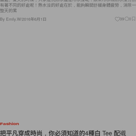
有著不同的好處呢！熱水澡的好處在於，能夠瞬間舒緩身體疲勞，消除一
整天的累
By
Emily.W
/
2016年6月1日
39
0
Fashion
把平凡穿成時尚，你必須知道的4種白 Tee 配襯