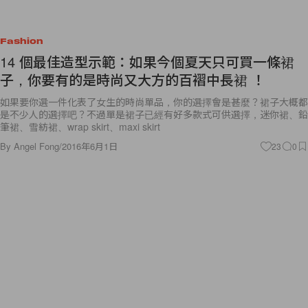
Fashion
14 個最佳造型示範：如果今個夏天只可買一條裙
子，你要有的是時尚又大方的百褶中長裙 ！
如果要你選一件化表了女生的時尚單品，你的選擇會是甚麼？裙子大概都
是不少人的選擇吧？不過單是裙子已經有好多款式可供選擇，迷你裙、鉛
筆裙、雪紡裙、wrap skirt、maxi skirt
By
Angel Fong
/
2016年6月1日
23
0