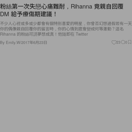
DM 給予療傷期建議！
不少人心裡或多或少都會有個特別喜愛的明星，你曾否幻想過假若有一天
你的偶像親自回覆你的留言時，你的心情到底會變成何等激動？這名
Rihanna 的粉絲可謂夢想成真！他隨即在 Twitter
By
Emily.W
/
2017年6月23日
23
0