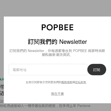
訂閱我們的 Newsletter
訂閱我們的 Newsletter，你每週都會收到 POPBEE 獨家時尚新
聞和最新潮流資訊。
訂閱
Lifestyle
帶出更濃厚的浪漫氣息：白色婚紗以外，不妨試試
點擊訂閱即表示您同意我們的
服務條款
與
隱私政策
。
近年最火熱的 Millennial Pink 婚紗！
現在不要
說到今年大熱的顏色，怎會少得有千禧粉之稱的 millennial pink ，從前的
粉紅色總是給人一種帶著俗氣的感覺，但多得上年 Pantone
By
Bunny Lau
/
2017年6月23日
17
0