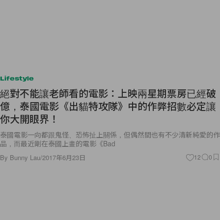
Lifestyle
絕對不能讓老師看的電影：上映兩星期票房已經破
億，泰國電影《出貓特攻隊》中的作弊招數必定讓
你大開眼界！
泰國電影一向都跟鬼怪、恐怖扯上關係，但偶然間也有不少清新純愛的作
品，而最近剛在泰國上畫的電影《Bad
By
Bunny Lau
/
2017年6月23日
12
0