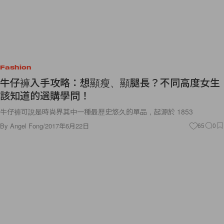
Fashion
牛仔褲入手攻略：想顯瘦、顯腿長？不同高度女生
該知道的選購學問！
牛仔褲可說是時尚界其中一種最歷史悠久的單品，起源於 1853
By
Angel Fong
/
2017年6月22日
65
0