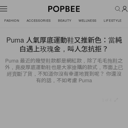
FASHION
ACCESSORIES
BEAUTY
WELLNESS
LIFESTYLE
Puma 人氣厚底運動鞋又推新色：當純
白遇上玫瑰金，叫人怎抗拒？
Puma 最近的幾雙鞋款都是網紅款，除了毛毛拖鞋之
外，麂皮厚底運動鞋也是大家搶購的款式，市面上已
經賣斷了貨，不知道你沒有幸運地買到呢？ 你還沒
有的話，不如考慮 Puma
1 of 4