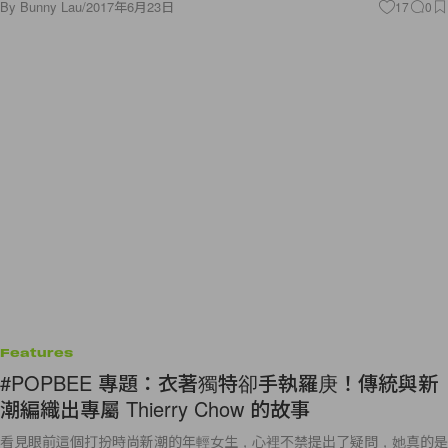
Features
#POPBEE 專題：衣著獨特卻手執羅庚！傳統與新
潮編織出專屬 Thierry Chow 的故事
看見眼前這個打扮時尚新潮的年輕女生，心裡不禁提出了疑問，她真的是
我們要找的風水師？「其實很多客人看見我都會不相信我是風水師，說
『什麼？穿到這樣，又這樣年輕？』甚至會有客人教我穿衣服！」或許是