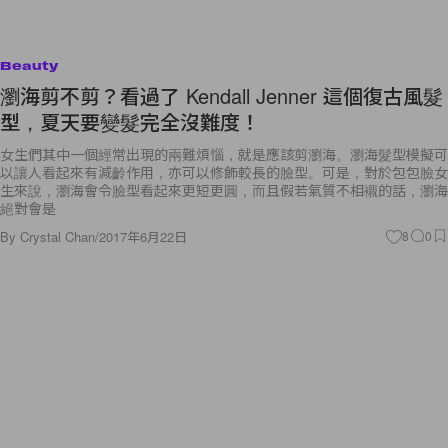
Beauty
瀏海剪不剪？看過了 Kendall Jenner 這個復古風髮
型，夏天要變髮完全沒難度！
女生們其中一個經常出現的兩難煩惱，就是應該剪瀏海。瀏海髮型模擬可
以讓人看起來有減齡作用，亦可以修飾較長的臉型。可是，對於包包臉女
生來說，瀏海會令臉型看起來更短更圓，而且假若氣質不相襯的話，瀏海
絕對會是
By
Crystal Chan
/
2017年6月22日
8
0