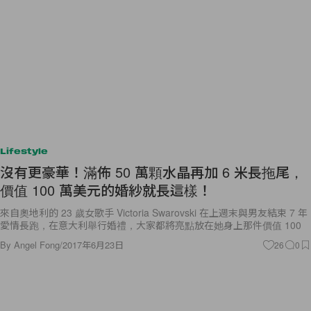
Lifestyle
沒有更豪華！滿佈 50 萬顆水晶再加 6 米長拖尾，
價值 100 萬美元的婚紗就長這樣！
來自奧地利的 23 歲女歌手 Victoria Swarovski 在上週末與男友結束 7 年
愛情長跑，在意大利舉行婚禮，大家都將亮點放在她身上那件價值 100
By
Angel Fong
/
2017年6月23日
26
0