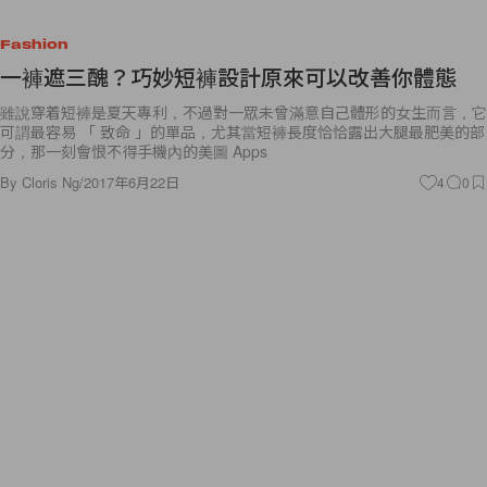
Fashion
一褲遮三醜？巧妙短褲設計原來可以改善你體態
雖說穿着短褲是夏天專利，不過對一眾未曾滿意自己體形的女生而言，它
可謂最容易 「 致命 」的單品，尤其當短褲長度恰恰露出大腿最肥美的部
分，那一刻會恨不得手機內的美圖 Apps
By
Cloris Ng
/
2017年6月22日
4
0