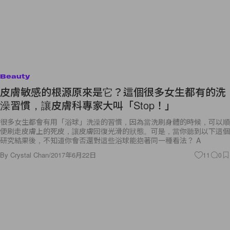
Beauty
皮膚敏感的根源原來是它？這個很多女生都有的洗
澡習慣，讓皮膚科專家大叫「Stop！」
很多女生都會有用「浴球」洗澡的習慣，因為當洗刷身體的時候，可以順
便刷走皮膚上的死皮，讓皮膚回復光滑的狀態。可是，當你聽到以下這個
研究結果後，不知道你會否還對這些浴球能抱著同一種看法？ A
By
Crystal Chan
/
2017年6月22日
11
0