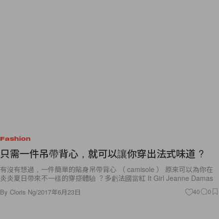
Fashion
只需一件吊帶背心，就可以讓你穿出法式味道 ?
有沒有想過，一件簡單的貼身吊帶背心 （ camisole ） 原來可以為你在
炎炎夏日帶來不一樣的穿搭體驗 ？多虧法國當紅 It Girl Jeanne Damas
By
Cloris Ng
/
2017年6月23日
40
0