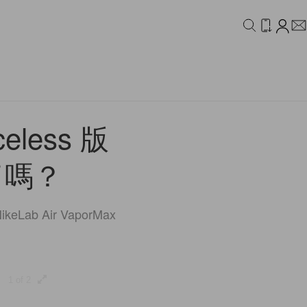
IDEO
CAMPAIGN
celess 版
了嗎？
b Air VaporMax
1 of 2