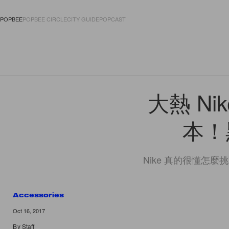
POPBEE
POPBEE CIRCLE
CITY GUIDE
POPCAST
FASHION
ACCES
大熱 Nike
本！
Nike 真的很懂怎麼挑動
Accessories
Oct 16, 2017
By
Staff