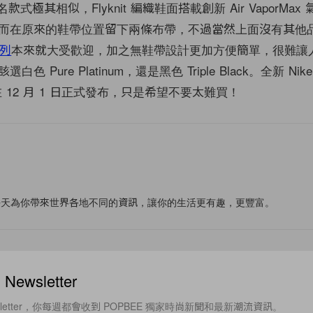
款式極其相似，Flyknit 編織鞋面搭載創新 Air VaporMa
而在原來的鞋帶位置留下兩條布帶，不過當然上面沒有其他
系列
本來就大受歡迎，加之無鞋帶設計更加方便簡單，很難讓
 Pure Platinum，還是黑色 Triple Black。全新 Nike L
x 將在 12 月 1 日正式發布，只是希望不要太難買！
f
每天為你帶來世界各地不同的資訊，讓你的生活更有趣，更豐富。
ewsletter
sletter，你每週都會收到 POPBEE 獨家時尚新聞和最新潮流資訊。