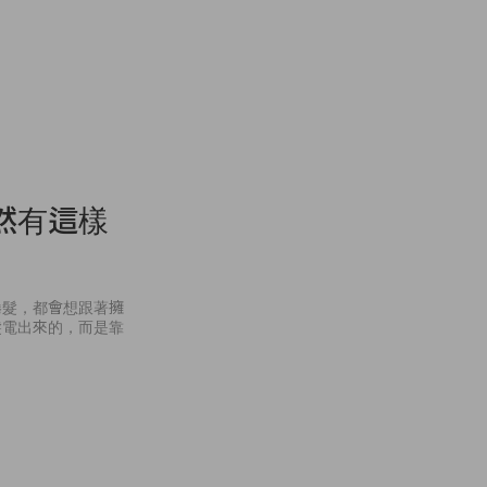
然有這樣
捲髮，都會想跟著擁
髮電出來的，而是靠