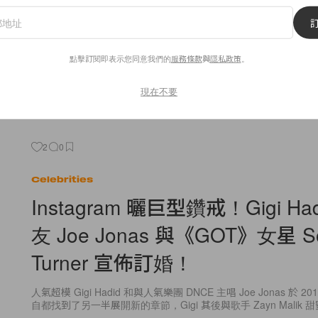
根據非正式的統計，大部分成功的女強人的手袋中，都會必備 han
By
POPBEE Team
/
2017年10月16日
點擊訂閱即表示您同意我們的
服務條款
與
隱私政策
。
現在不要
2
0
Celebrities
Instagram 曬巨型鑽戒！Gigi Ha
友 Joe Jonas 與《GOT》女星 So
Turner 宣佈訂婚！
人氣超模 Gigi Hadid 和與人氣樂團 DNCE 主唱 Joe Jonas 於 
自都找到了另一半展開新的章節，Gigi 其後與歌手 Zayn Malik