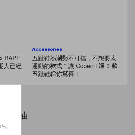
Accessories
Ac
 BAPE
五趾鞋熱潮勢不可擋，不想要太
I
 潮人已經
運動的款式？讓 Coperni 這 3 款
Ja
五趾鞋給你驚喜！
顏
養又不油
資訊。