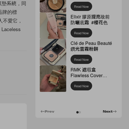
x 氣墊系統，同
Read Now
品牌的標
Elixir 膠原提亮妝前
人不愛它，
防曬底霜 #櫻花色
aceless
Read Now
Clé de Peau Beauté
鑽光雲霧粉餅
Read Now
RMK 遮瑕盒
Flawless Cover
Concealer
Read Now
Prev
Next