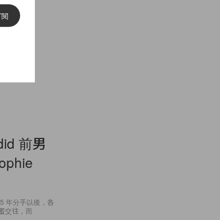
d
訂閱
did 前男
phie
2015 年分手以後，各
 甜蜜交往，而