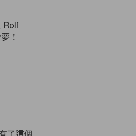
Rolf
紗夢！
擁有了這個