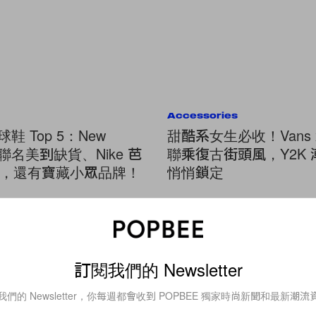
Accessories
球鞋 Top 5：New
甜酷系女生必收！Vans x
e 聯名美到缺貨、Nike 芭
聯乘復古街頭風，Y2K
，還有寶藏小眾品牌！
悄悄鎖定
Beauty
踏入秋冬就該準備，這 11 款滋
訂閱我們的 Newsletter
膩的護手霜是每個女生的必備！
我們的 Newsletter，你每週都會收到 POPBEE 獨家時尚新聞和最新潮流