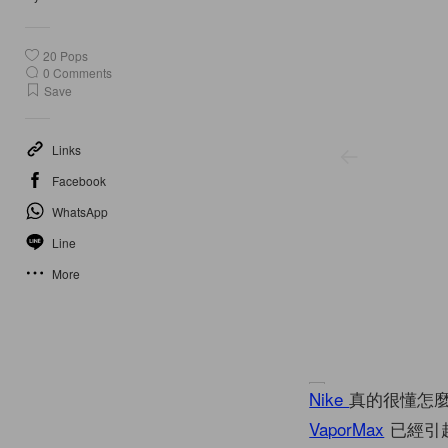
20
Pops
0
Comments
Save
Links
Facebook
WhatsApp
Line
More
Nike
真的很懂怎
VaporMax
已經引起高