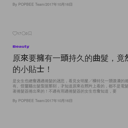
By
POPBEE Team
/
2017年10月16日
17
0
Beauty
原來要擁有一頭持久的曲髮，竟
的小貼士！
是女生也總會遇過捲髮的迷思，看見女明星／模特兒一頭浪漫的
有。但當踏出髮型屋那刻，才知道原來在照片上看的，都不是電
著捲髮器捲出來的！不過有用過捲髮器的女生也會知道，要
By
POPBEE Team
/
2017年10月16日