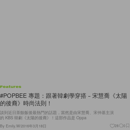
Features
#POPBEE 專題：跟著韓劇學穿搭﹣宋慧喬《太陽
的後裔》時尚法則！
談到近日茶餘飯後最熱門的話題，當然是由宋慧喬、宋仲基主演
的 KBS 韓劇《太陽的後裔》！這部作品是 Oppa
By
Emily.W
/
2016年3月18日
28
0