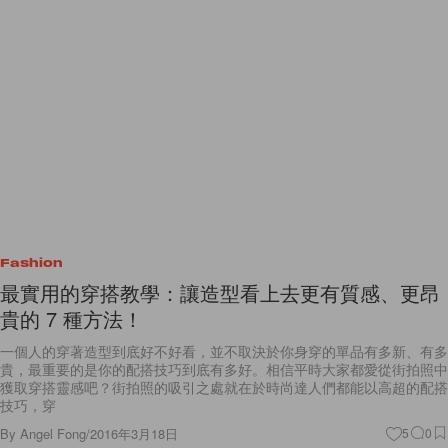
Fashion
最實用的穿搭教學：讓造型看上去更有質感、更昂
貴的 7 種方法！
一個人的穿著造型到底好不好看，並不取決於你身穿的單品有多新、有多
貴，最重要的是你的配搭技巧到底有多好。相信平時大家都愛從街拍照中
獲取穿搭靈感吧？街拍照的吸引之處就在於時尚達人們都能以高超的配搭
技巧，穿
By
Angel Fong
/
2016年3月18日
5
0