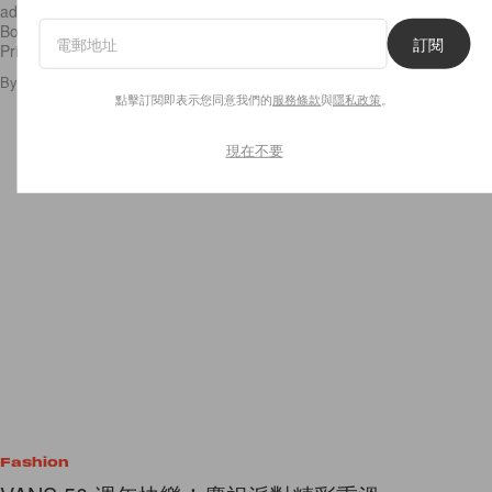
adidas NMD 球鞋這邊箱在各地掀起搶購潮流，那邊箱人氣跑步 Ultra
Boost 於3月22日推出新色。全白 Ultra Boost 當然吸引，拼湊彩虹
訂閱
Primeknit
By
Audrey Tsang
/
2016年3月18日
21
0
點擊訂閱即表示您同意我們的
服務條款
與
隱私政策
。
現在不要
Fashion