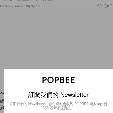
By
Vicky Wai
/
2016年3月18日
6
0
訂閱我們的 Newsletter
Accessories
繼 NMD 後勢必掀起熱潮！adidas Ultra Boost 新色
訂閱我們的 Newsletter，你每週都會收到 POPBEE 獨家時尚新
到埗
聞和最新潮流資訊。