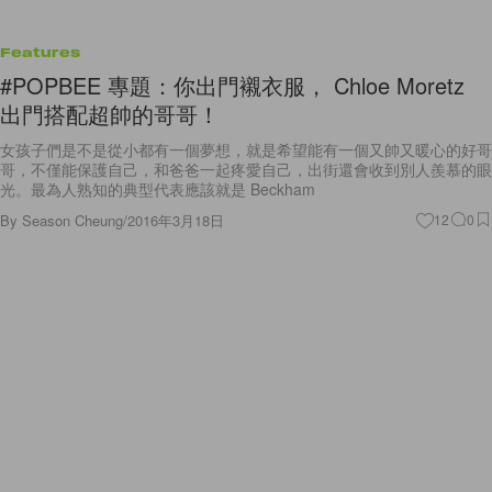
Features
#POPBEE 專題：你出門襯衣服， Chloe Moretz
出門搭配超帥的哥哥！
女孩子們是不是從小都有一個夢想，就是希望能有一個又帥又暖心的好哥
哥，不僅能保護自己，和爸爸一起疼愛自己，出街還會收到別人羨慕的眼
光。最為人熟知的典型代表應該就是 Beckham
By
Season Cheung
/
2016年3月18日
12
0