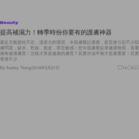
Beauty
提高補濕力！轉季時份你要有的護膚神器
最近天氣變化不定，溫差大的環境，令肌膚難以適應，甚至會引起不少肌
膚問題，缺水、乾燥、脫皮，甚至敏感！想令肌膚看起來健康無瑕，首要
擁有健康膚質！怎樣才算是健康的膚質？其實水油平衡才是最重要！其實
香港不少
By
Audrey Tsang
/
2016年3月21日
14
0