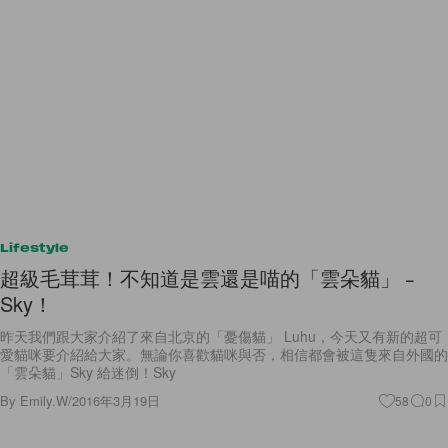
Lifestyle
超級毛茸茸！不知道是雲還是喵的「雲朵貓」﹣
Sky！
昨天我們跟大家介紹了來自北京的「憂傷貓」 Luhu，今天又有新的超可
愛貓咪要介紹給大家。無論你喜歡貓咪與否，相信都會被這隻來自外國的
「雲朵貓」Sky 給迷倒！Sky
By
Emily.W
/
2016年3月19日
58
0