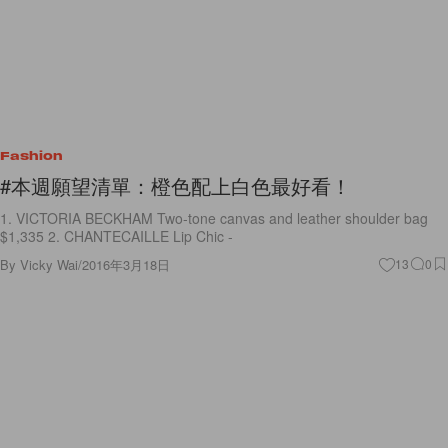
Fashion
#本週願望清單：橙色配上白色最好看！
1. VICTORIA BECKHAM Two-tone canvas and leather shoulder bag
$1,335 2. CHANTECAILLE Lip Chic -
By
Vicky Wai
/
2016年3月18日
13
0