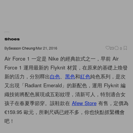
Shoes
By
Season Cheung
/
Mar 21, 2016
23
0
Air Force 1 一定是 Nike 的經典款式之一，早前 Air
Force 1 運用最新的 Flyknit 材質，在原來的基礎上煥發
新的活力，分別釋出
白色
、
黑色
和
紅色
純色系列，是次
又出現「Radiant Emerald」的新配色，運用 Flyknit 編
織技術將配色展現成五彩紋理，清新可人，特別適合女
孩子在春夏季節穿。該鞋款在
Afew Store
有售，定價為
€159.95 歐元，所剩尺碼已經不多，你也快點抓緊機會
吧！