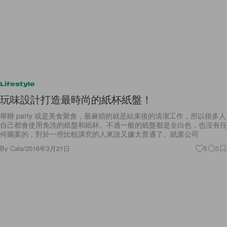
Lifestyle
玩味設計打造最時尚的紙杯紙盤！
舉辦 party 或是美食聚會，最麻煩的就是結束後的清潔工作，所以很多人
自己都會使用免洗的紙盤和紙杯。不過一般的紙盤都是全白色，也沒有任
何圖案的，對於一些比較講究的人來說又嫌太普通了。紙業公司
By
Cala
/
2016年3月21日
5
0