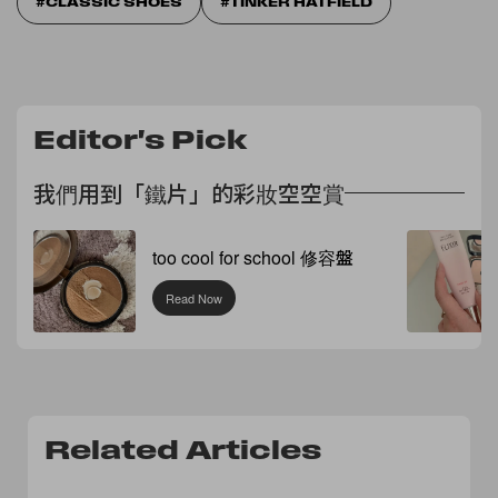
CLASSIC SHOES
TINKER HATFIELD
Editor's Pick
我們用到「鐵片」的彩妝空空賞
too cool for school 修容盤
Read Now
Related Articles