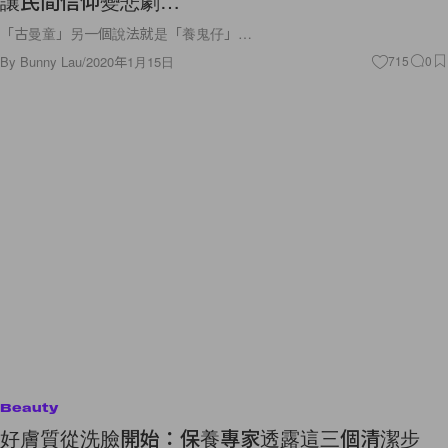
讓民間信仰變悲劇…
「古曼童」另一個說法就是「養鬼仔」…
By
Bunny Lau
/
2020年1月15日
715
0
Beauty
好膚質從洗臉開始：保養專家透露這三個清潔步