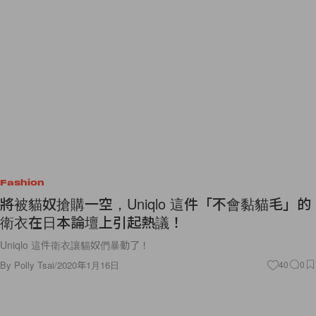
Fashion
將被貓奴搶購一空，Uniqlo 這件「不會黏貓毛」的
衛衣在日本論壇上引起熱議！
Uniqlo 這件衛衣讓貓奴們暴動了！
By
Polly Tsai
/
2020年1月16日
40
0