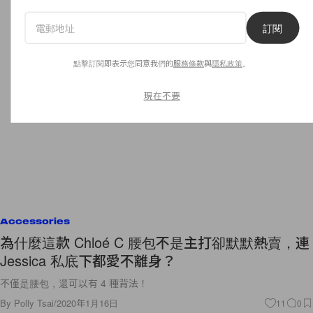
訂閱
點擊訂閱即表示您同意我們的
服務條款
與
隱私政策
。
現在不要
Accessories
為什麼這款 Chloé C 腰包不是主打卻默默熱賣，連
Jessica 私底下都愛不離身？
不僅是腰包，還可以有 4 種背法！
By
Polly Tsai
/
2020年1月16日
11
0