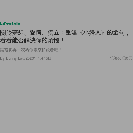
Lifestyle
關於夢想、愛情、獨立：重溫《小婦人》的金句，
看看能否解決你的煩惱！
讓電影再一次給你靈感和啟發吧！
By
Bunny Lau
/
2020年1月15日
866
0