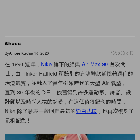
Shoes
By
Amber Ku
/
Jan 16, 2020
30
0
在 1990 這年，
Nike
旗下的經典
Air Max 90
首次問
世，由 Tinker Hatfield 所設計的這雙鞋款延攬著過往的
活潑氣質，並融入了當年引領時代的大型 Air 氣墊，一
直到 30 年後的今日，依舊得到許多運動家、舞者、設
計師以及時尚人物的熱愛，在這個值得紀念的時間，
Nike 除了發表一款回歸最初的
純白式樣
，也再次復刻了
元祖配色！