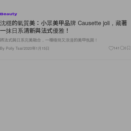
Beauty
沈穩的氣質美：小眾美甲品牌 Causette joli，藏著
一抹日系清新與法式優雅！
將法式與日系完美融合，一種極簡又浪漫的美甲氛圍！
By
Polly Tsai
/
2020年1月15日
141
0