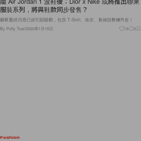
繼 Air Jordan 1 波鞋後：Dior x Nike 或將推出聯乘
服裝系列，將與鞋款同步發售？
最新重磅消息已經引起騷動，包含 T-Shirt、衛衣、長褲跟教練外套！
By
Polly Tsai
/
2020年1月15日
16
0
Fashion