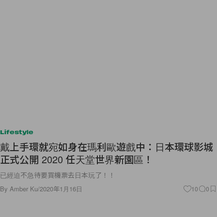
Lifestyle
戴上手環就宛如身在瑪利歐遊戲中：日本環球影城
正式公開 2020 任天堂世界新園區！
已經迫不急待要買機票去日本玩了！！
By
Amber Ku
/
2020年1月16日
10
0