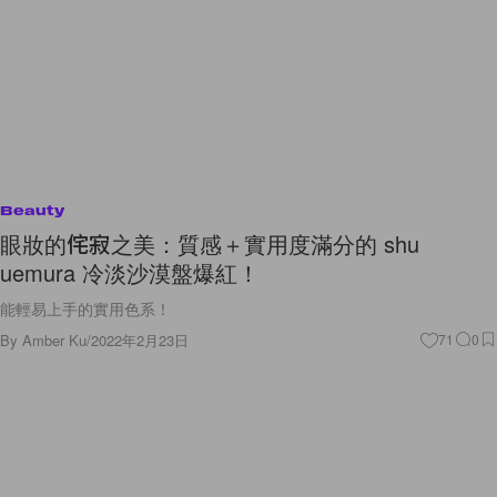
Beauty
眼妝的侘寂之美：質感＋實用度滿分的 shu
uemura 冷淡沙漠盤爆紅！
能輕易上手的實用色系！
By
Amber Ku
/
2022年2月23日
71
0