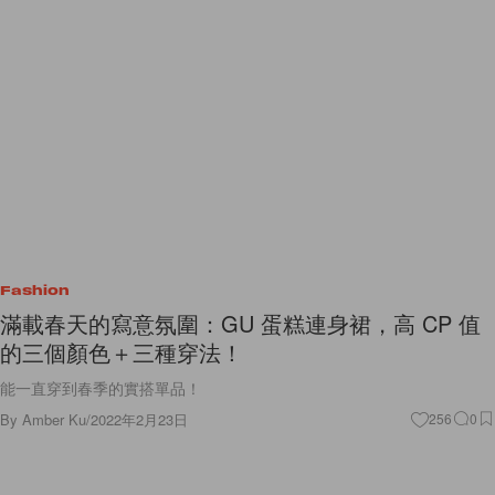
Fashion
滿載春天的寫意氛圍：GU 蛋糕連身裙，高 CP 值
的三個顏色＋三種穿法！
能一直穿到春季的實搭單品！
By
Amber Ku
/
2022年2月23日
256
0