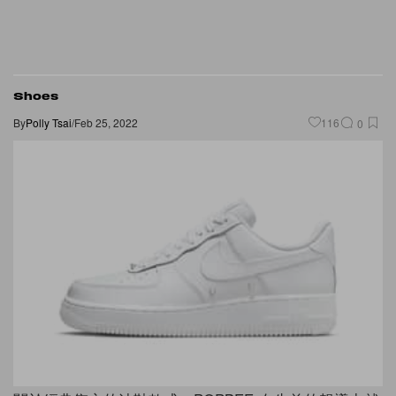
Shoes
By
Polly Tsai
/
Feb 25, 2022
116
0