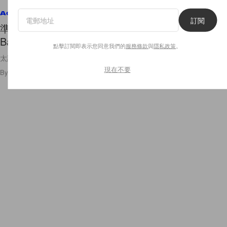
Accessories
訂閱
準備搶購出擊：Jacquemus 全新推出大尺寸 Le
Bambino 包！
點擊訂閱即表示您同意我們的
服務條款
與
隱私政策
。
太讓人心動了吧💛✨✨
現在不要
By
Polly Tsai
/
2022年2月24日
57
0