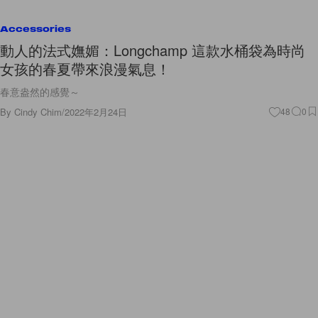
Accessories
動人的法式嫵媚：Longchamp 這款水桶袋為時尚
女孩的春夏帶來浪漫氣息！
春意盎然的感覺～
By
Cindy Chim
/
2022年2月24日
48
0