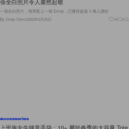
張全白照片令人肅然起敬
一張全白照片，簡單配上一個 Emoji，已獲得超過 3 萬人讚好
By
Cindy Chim
/
2022年2月25日
18
0
Accessories
上班族女生鍾意手袋：10+ 屬於春季的大容量 Tote