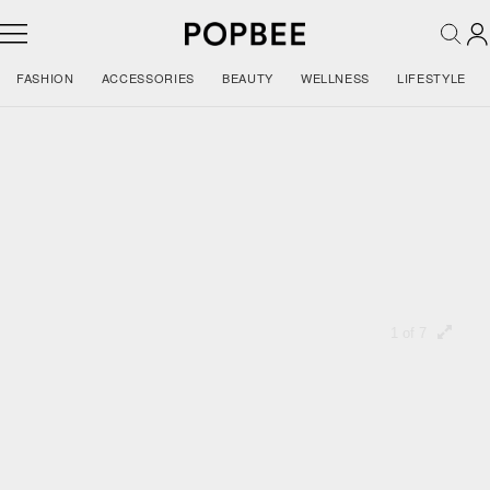
FASHION
ACCESSORIES
BEAUTY
WELLNESS
LIFESTYLE
及膝靴比短靴更流行！看完超模、博主
示範，不愁沒有配搭靈感
這對多年前的經典靴款又回歸了，看看 Kaia Gerber
她們怎樣配搭！
1 of 7