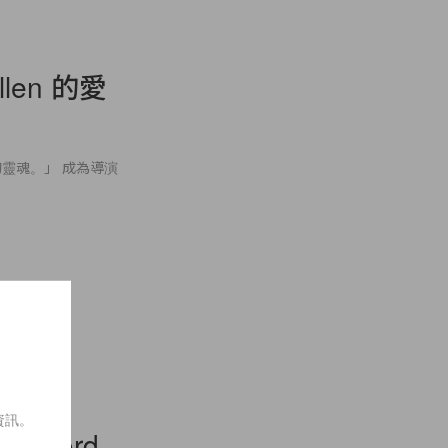
len 的愛
靈魂。」 成為導演
資訊。
rawford