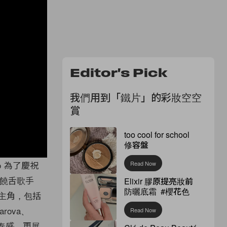
Editor's Pick
我們用到「鐵片」的彩妝空空
賞
too cool for school
修容盤
o 為了慶祝
Read Now
由饒舌歌手
Elixir 膠原提亮妝前
防曬底霜 #櫻花色
 的主角，包括
varova、
Read Now
節奏感，更展