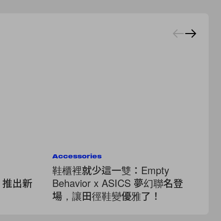
Accessories
Ac
鞋櫃裡就少這一雙：Empty
方
oe 推出新
Behavior x ASICS 夢幻聯名登
本
場，讓田徑鞋變優雅了！
限