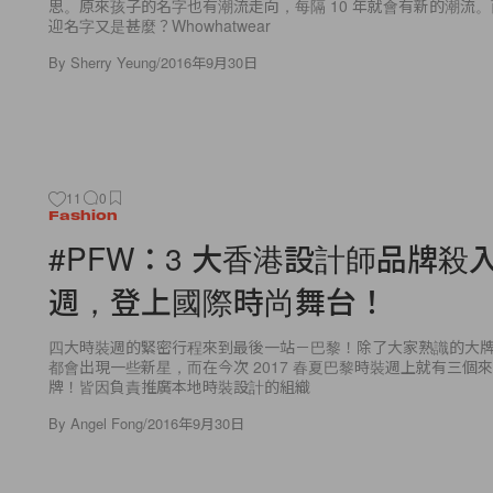
思。原來孩子的名字也有潮流走向，每隔 10 年就會有新的潮流
迎名字又是甚麼？Whowhatwear
By
Sherry Yeung
/
2016年9月30日
11
0
Fashion
#PFW：3 大香港設計師品牌殺
週，登上國際時尚舞台！
四大時裝週的緊密行程來到最後一站－巴黎！除了大家熟識的大
都會出現一些新星，而在今次 2017 春夏巴黎時裝週上就有三個
牌！皆因負責推廣本地時裝設計的組織
By
Angel Fong
/
2016年9月30日