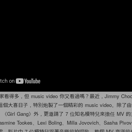
得多，但 music video 你又看過嗎？最近，Jimmy Cho
年這個大喜日子，特別炮製了一個精彩的 music video。除了
繹歌曲 《Girl Gang》外，更邀請了 7 位知名模特兒來擔任 MV
Jasmine Tookes、Lexi Boling、Milla Jovovich、Sasha Pivo
l 和雎曉雯。影片中 7 位模特兒跟著音樂節拍唱歌，整個 MV 充滿