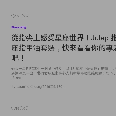
20
0
Beauty
從指尖上感受星座世界！Julep 推
座指甲油套裝，快來看看你的專
吧！
過去一星期的其中一個城中熱話，是 13 星座「蛇夫座」的傳言
過這消息一出，我們發現原來許多人都對星座相當感興趣！恰巧 Ju
這 set
By
Jasmine Cheung
/
2016年9月30日
18
0