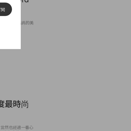
近似！
訂閱
er，完美遺傳了媽媽的美
度最時尚
，當然也經過一番心