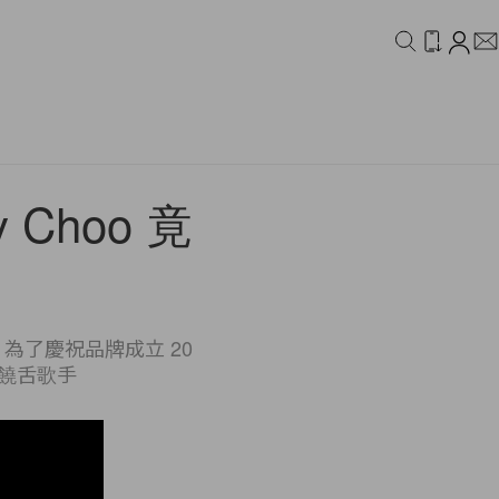
IDEO
CAMPAIGN
Choo 竟
？
o 為了慶祝品牌成立 20
由饒舌歌手