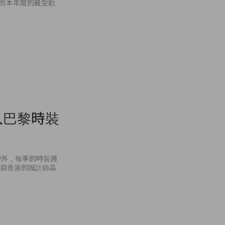
。而本年度的最受歡
入巴黎時裝
牌外，每季的時裝週
來自香港的設計師品