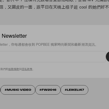
信，又調皮的一面，跟平日在天橋上樣子超 cool 的她們好
ewsletter
sletter，你每週都會收到 POPBEE 獨家時尚新聞和最新潮流資訊。
意我們的
服務條款
與
隱私政策
。
MUSIC VIDEO
FW2016
LEIKELI47