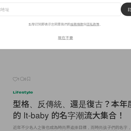
長得相像，就連衣著品味也相當
美國一代超級名模 Cindy Crawford 的 15 歲女兒 Kaia Gerb
點擊訂閱即表示您同意我們的
服務條款
與
隱私政策
。
人胚子，於上年與 IMG
現在不要
By
Emily.W
/
2016年9月30日
1
0
Lifestyle
型格、反傳統、還是復古？本年
的 It-baby 的名字潮流大集合！
近年不少名人之後也成為時尚界追捧目標，而時尚孩子們的名字