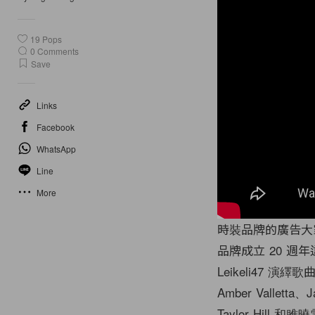
19
Pops
0
Comments
Save
Links
Facebook
WhatsApp
Line
More
時裝品牌的廣告大家看
品牌成立 20 週
Leikeli47 演
Amber Valletta、
Taylor Hil