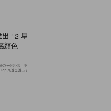
出 12 星
屬顏色
，雖然未經證實，不
lep 最近也推出了