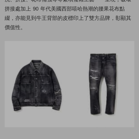
拼接處加上 90 年代美國西部嘻哈熱潮的腰果花布點
綴，亦能見到牛王背部的皮標印上了雙方品牌，彰顯其
價值性。