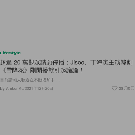
Lifestyle
超過 20 萬觀眾請願停播：Jisoo、丁海寅主演韓劇
《雪降花》剛開播就引起議論！
目前請願人數還在不斷增加中 …
By
Amber Ku
/
2021年12月20日
138
0