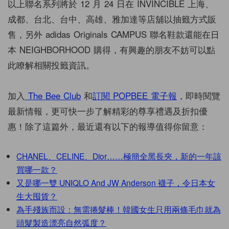
以上聯名系列將於 12 月 24 日在 INVINCIBLE 上海、
成都、台北、台中、高雄、雅加達等店舖以抽籤方式販
售，另外 adidas Originals CAMPUS 聯名鞋款還能在日
本 NEIGHBORHOOD 購得，有興趣的朋友不妨可以點
此瞭解相關投籤資訊。
加入
The Bee Club
和
訂閱 POPBEE 電子報
，即時閱覽
最新情報，更可快一步了解精彩的尊享禮遇及折扣優
惠！除了這篇外，最近還有以下的報導值得你留意：
CHANEL、CELINE、Dior……極簡全黑長夾，新的一年該
買哪一款？
又是哪一雙 UNIQLO And JW Anderson 襪子，令日本女
生大囤貨？
為手殘族而設：無需捲髮棒！韓國女生只用兩條毛巾就為
頭髮製造漂亮自然弧度？