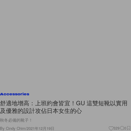
Accessories
舒適地增高：上班約會皆宜！GU 這雙短靴以實用
及優雅的設計攻佔日本女生的心
秋冬必備的靴子！
By
Cindy Chim
/
2021年12月19日
329
0