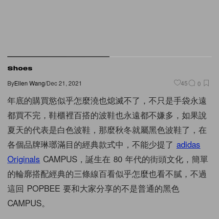
Shoes
By
Ellen Wang
/
Dec 21, 2021
45
0
年底的購買慾似乎怎麼澆也熄滅不了，不只是手袋永遠
都買不完，鞋櫃裡百搭的波鞋也永遠都不嫌多，如果說
夏天的代表是白色波鞋，那麼秋冬就屬黑色波鞋了，在
各個品牌琳瑯滿目的經典款式中，不能少提了
adidas
Originals
CAMPUS，誕生在 80 年代的街頭文化，簡單
的輪廓搭配經典的三條線百看似乎怎麼也看不膩，不過
這回 POPBEE 要和大家分享的不是普通的黑色
CAMPUS。