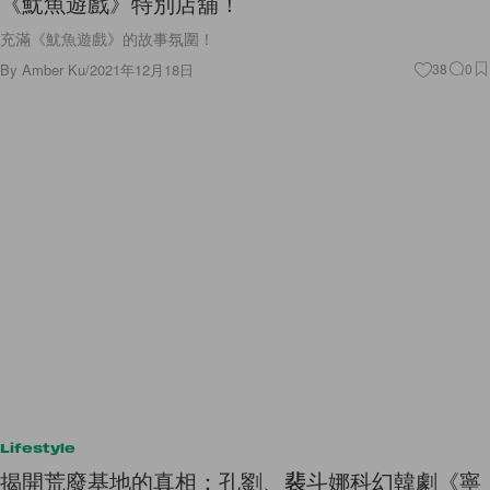
《魷魚遊戲》特別店舖！
充滿《魷魚遊戲》的故事氛圍！
By
Amber Ku
/
2021年12月18日
38
0
Lifestyle
揭開荒廢基地的真相：孔劉、裴斗娜科幻韓劇《寧