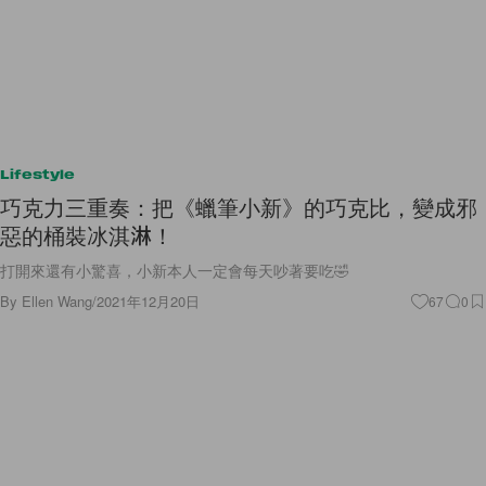
Lifestyle
巧克力三重奏：把《蠟筆小新》的巧克比，變成邪
惡的桶裝冰淇淋！
打開來還有小驚喜，小新本人一定會每天吵著要吃🤣
By
Ellen Wang
/
2021年12月20日
67
0