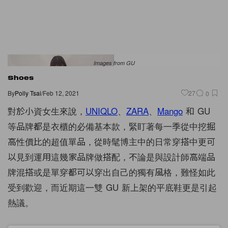
Images from GU
Shoes
By
Polly Tsai
/
Feb 12, 2021
27
0
對於小資女生來說，
UNIQLO
、
ZARA
、
Mango
和 GU
等品牌都是衣櫃的必備基本款，緊盯著每一季從中挖掘
高性價比的超值單品，從時髦博主中的日常穿搭中更可
以見到運用這幾家品牌做搭配，不論是與設計師高端品
牌混搭或是單穿都可以穿出自己的獨有風格，難怪如此
受到歡迎，而近期這一雙 GU 新上架的平底鞋更是引起
熱議。