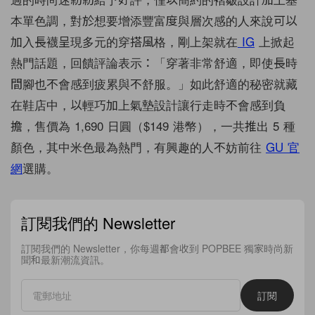
本單色調，對於想要增添豐富度與層次感的人來說可以
加入長襪呈現多元的穿搭風格，剛上架就在
IG
上掀起
熱門話題，回饋評論表示：「穿著非常舒適，即使長時
間腳也不會感到疲累與不舒服。」如此舒適的秘密就藏
在鞋店中，以輕巧加上氣墊設計讓行走時不會感到負
擔，售價為 1,690 日圓（$149 港幣），一共推出 5 種
顏色，其中米色最為熱門，有興趣的人不妨前往
GU 官
網
選購。
訂閱我們的 Newsletter
訂閱我們的 Newsletter，你每週都會收到 POPBEE 獨家時尚新
聞和最新潮流資訊。
訂閱