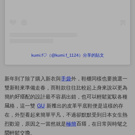
kumi.f♡（@kumi.f_1124）分享的貼文
新年到了除了購入新衣與
手袋
外，鞋櫃同樣也要挑選一
雙新鞋來準備走春，而鞋款往往比較起上身來說以更為
簡約好搭配的設計最不容易出錯，也可以輕鬆駕馭各種
風格，這一雙
GU
新推出的皮革平底鞋便是這樣的存
在，外型看起來簡單平凡，不過卻默默受到日本女生熱
烈歡迎，原因之一當然就是
極簡
百搭，在日常與時髦之
間輕鬆交換。