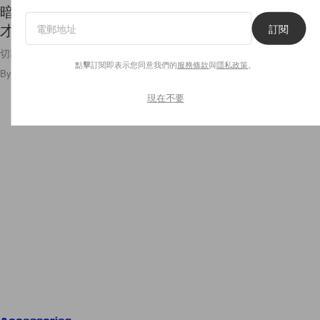
暗瘡也不是必定不能擠，專家說只要跟著這個流程
才可以！
訂閱
切記這個方法不能經常用呢！
點擊訂閱即表示您同意我們的
服務條款
與
隱私政策
。
By
Crystal Chan
/
2021年2月11日
70
0
現在不要