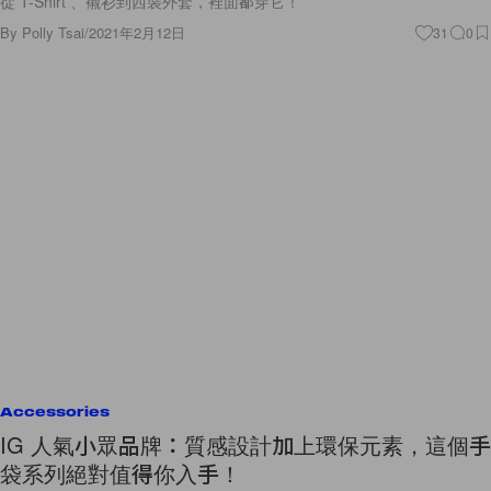
從 T-Shirt 、襯衫到西裝外套，裡面都穿它！
By
Polly Tsai
/
2021年2月12日
31
0
Accessories
IG 人氣小眾品牌：質感設計加上環保元素，這個手
袋系列絕對值得你入手！