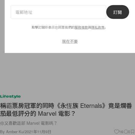
訂閱
點擊訂閱即表示您同意我們的
服務條款
與
隱私政策
。
現在不要
Lifestyle
稱霸票房冠軍的同時《永恆族 Eternals》竟是爛番
茄最低評分的 Marvel 電影？
你又喜歡這部 Marvel 電影嗎？
By
Amber Ku
/
2021年11月9日
16
0