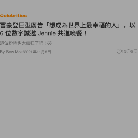
Celebrities
富豪登巨型廣告「想成為世界上最幸福的人」，以
6 位數字誠邀 Jennie 共進晚餐！
這位粉絲也太瘋狂了吧！🤣
By
Bow Mok
/
2021年11月8日
13
0