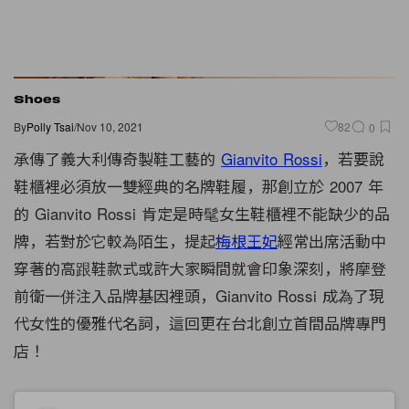
Shoes
By
Polly Tsai
/
Nov 10, 2021
82
0
承傳了
義大利傳奇
製鞋工藝的
Gianvito Rossi
，若要說
鞋櫃裡必須放一雙經典的名牌鞋履，那創立於 2007 年
的 Gianvito Rossi 肯定是時髦女生鞋櫃裡不能缺少的品
牌，若對於它較為陌生，提起
梅根王妃
經常出席活動中
穿著的高跟鞋款式或許大家瞬間就會印象深刻，將摩登
前衛一併注入品牌基因裡頭，Gianvito Rossi 成為了現
代女性的優雅代名詞，這回更在台北創立首間品牌專門
店！