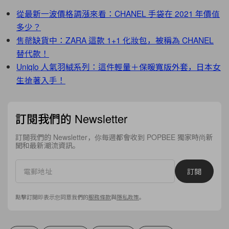
從最新一波價格調漲來看：CHANEL 手袋在 2021 年價值
多少？
售罄缺貨中：ZARA 這款 1+1 化妝包，被稱為 CHANEL
替代款！
Uniqlo 人氣羽絨系列：這件輕量＋保暖寬版外套，日本女
生搶著入手！
訂閱我們的 Newsletter
訂閱我們的 Newsletter，你每週都會收到 POPBEE 獨家時尚新
聞和最新潮流資訊。
訂閱
點擊訂閱即表示您同意我們的
服務條款
與
隱私政策
。