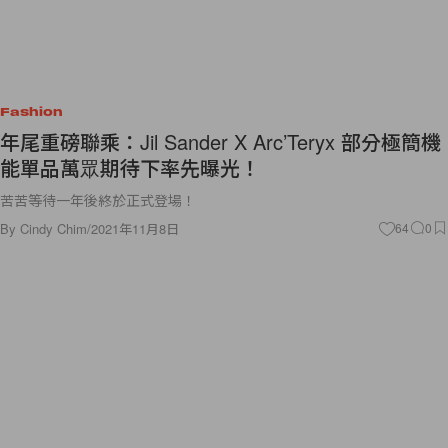
Fashion
年尾重磅聯乘：Jil Sander X Arc’Teryx 部分極簡機
能單品萬眾期待下率先曝光！
苦苦等待一年後終於正式登場！
By
Cindy Chim
/
2021年11月8日
64
0