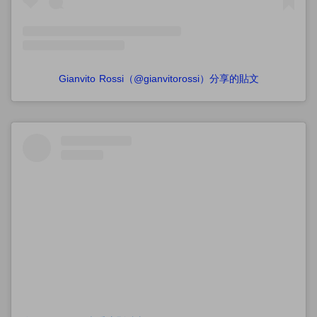
Gianvito Rossi（@gianvitorossi）分享的貼文