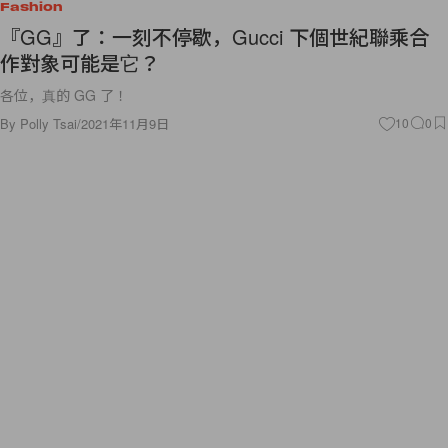
Fashion
『GG』了：一刻不停歇，Gucci 下個世紀聯乘合
作對象可能是它？
各位，真的 GG 了！
By
Polly Tsai
/
2021年11月9日
10
0