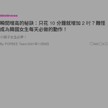
Wellness
瞬間增高的秘訣：只花 10 分鐘就增加 2 吋？難怪
成為韓國女生每天必做的動作！
小個子女生必學！
By
POPBEE Team
/
2021年11月8日
465
0