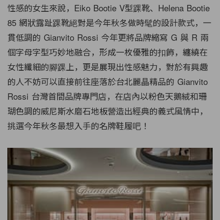
性感的女生來說，Eiko Bootie V型踝靴、Helena Bootie
85 網狀露趾踝靴絕對是今年秋冬做時髦的設計款式，一
貫低調的 Gianvito Rossi 今年更將品牌縮寫 G 與 R 兩
個字母字型巧妙地融合，形成一枚優雅的扣飾，纏繞在
女性纖細的腳踝上，更是展現出性感魅力，對於有興趣
的人不妨可以直接前往座落於台北麗晶精品的
Gianvito
Rossi 台灣首間品牌專門店，在店內以粉色天鵝絨和珊
瑚色調的威尼斯水磨石地板營造出經典的義式風情中，
挑選今年秋冬最想入手的名牌鞋履吧！