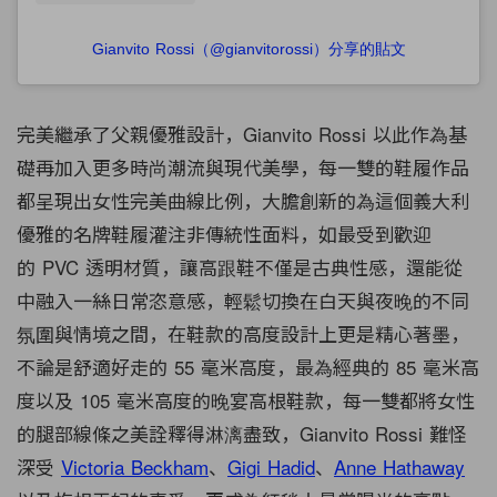
Gianvito Rossi（@gianvitorossi）分享的貼文
完美繼承了父親優雅設計，
Gianvito Rossi 以此作為基
礎再加入更多時尚潮流與現代美學，每一雙的鞋履作品
都呈現出女性完美曲線比例，大膽創新的為這個義大利
優雅的名牌鞋履灌注非傳統性面料，如最受到歡迎
的 PVC 透明材質，讓高跟鞋不僅是古典性感，還能從
中融入一絲日常恣意感，輕鬆切換在白天與夜晚的不同
氛圍與情境之間，在鞋款的高度設計上更是精心著墨，
不論是舒適好走的 55 毫米高度，最為經典的 85 毫米高
度以及 105 毫米高度的晚宴高根鞋款，每一雙都將女性
的腿部線條之美詮釋得淋漓盡致，Gianvito Rossi 難怪
深受
Victoria Beckham
、
Gigi Hadid
、
Anne Hathaway