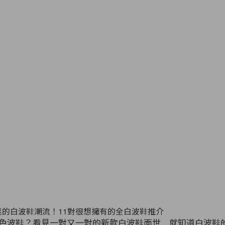
色波鞋？看見一對又一對的新款白波鞋面世，就知道白波鞋