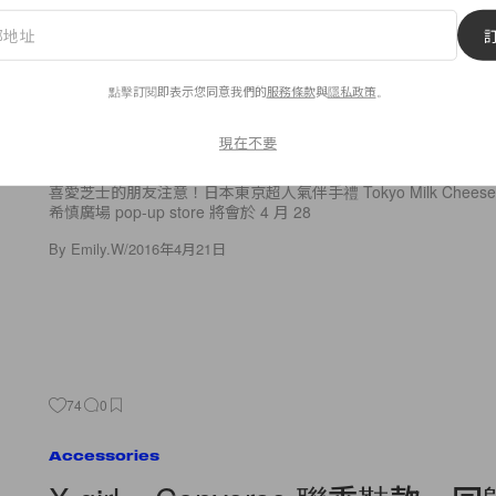
18
0
Lifestyle
「芝」迷注意！Tokyo Milk Chee
點擊訂閱即表示您同意我們的
服務條款
與
隱私政策
。
Factory 推出期間限定「蕃茄
現在不要
喜愛芝士的朋友注意！日本東京超人氣伴手禮 Tokyo Milk Cheese 
希慎廣場 pop-up store 將會於 4 月 28
By
Emily.W
/
2016年4月21日
74
0
Accessories