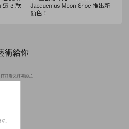
 這 3 款
Jacquemus Moon Shoe 推出新
Be
顏色！
場
藝術給你
一杯好看又好喝的拉
資訊。