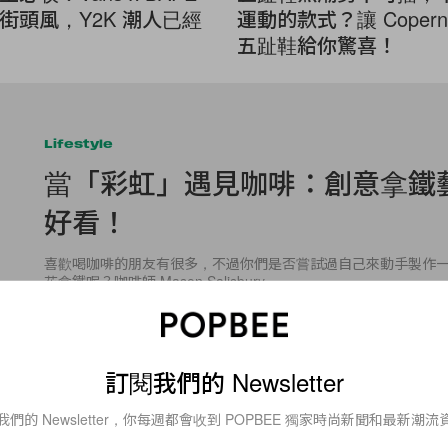
街頭風，Y2K 潮人已經
運動的款式？讓 Coperni
五趾鞋給你驚喜！
Lifestyle
當「彩虹」遇見咖啡：創意拿鐵
好看！
喜歡喝咖啡的朋友有很多，不過你們是否嘗試過自己來動手製作
花拿鐵呢？咖啡師 Mason Salisbury
By
Kay.Q
/
2016年4月21日
訂閱我們的 Newsletter
我們的 Newsletter，你每週都會收到 POPBEE 獨家時尚新聞和最新潮流