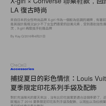
X-girl × Converse 聯乘鞋款，
LA 復古時尚
來自日本的女性時尚品牌 X-girl 作為一個較為低調的潮牌，有
是其設計風格又缺少不了女生們喜愛的甜美元素，受到喜歡隨性
次，X-girl 再度攜手鞋履品牌
By
Kay.Q
/
2016年4月21日
10
0
Accessories
捕捉夏日的彩色情懷：Louis Vuitt
夏季限定印花系列手袋及配飾
對於充滿陽光的夏天來說，沒有比印花圖案更適合這個季節了。近日，Lou
就推出了 2016 夏季限定印花系列手袋及配飾。以斑點以及棕櫚
夏日的經典元素裝飾到