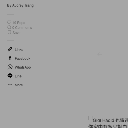
By
Audrey Tsang
19
Pops
0
Comments
Save
Links
Facebook
WhatsApp
Line
More
Puma
你家中有多少對白