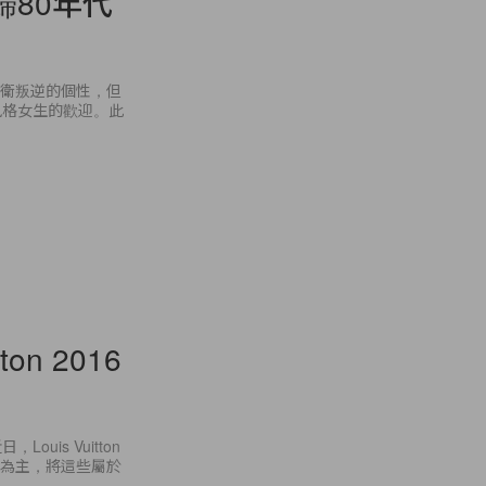
回歸80年代
著前衛叛逆的個性，但
風格女生的歡迎。此
on 2016
is Vuitton
葉為主，將這些屬於