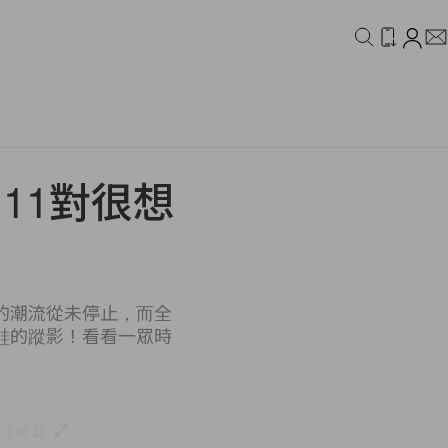
IDEO
CAMPAIGN
！11對很想
的潮流從未停止，而全
鞋的蹤影！看看一眾時
1 of 11