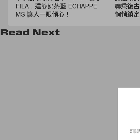
FILA，這雙奶茶藍 ECHAPPE
聯乘復古
MS 讓人一眼傾心！
悄悄鎖定
Read
Next
訂閱