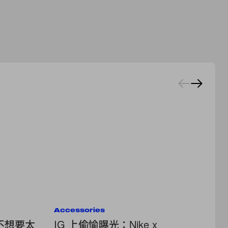
Accessories
Ac
不想要太
IG 上偷愉曝光：Nike x
鞋