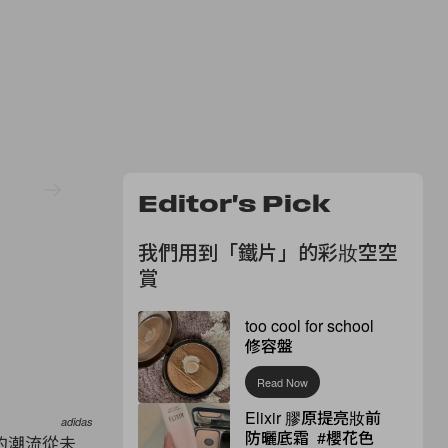
Editor's Pick
我們用到「鐵片」的彩妝空空
賞
too cool for school
修容盤
Read Now
Elixir 膠原提亮妝前
adidas
防曬底霜 #櫻花色
的潮流從未