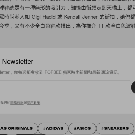
球鞋總是有一種無形的吸引力，難怪由街頭走到天橋上，都
潮人如 Gigi Hadid 或 Kendall Jenner 的街拍，
今季，又有不少全白色鞋款推出，為你推介 11 款全白色波
ewsletter
sletter，你每週都會收到 POPBEE 獨家時尚新聞和最新潮流資訊。
意我們的
服務條款
與
隱私政策
。
DAS ORIGINALS
ADIDAS
ASICS
SNEAKERS