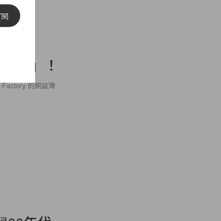
訂閱
se
芝士曲奇」！
Factory 的銅鑼灣