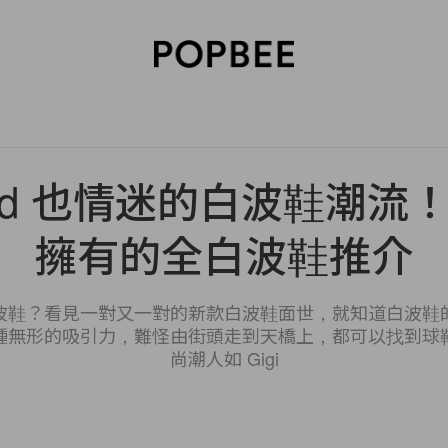
SORIES
BEAUTY
WELLNESS
LIFESTYLE
CELEBRITIES
V
Hadid 也情迷的白波鞋潮流
擁有的全白波鞋推介
波鞋？看見一對又一對的新款白波鞋面世，就知道白波鞋
種無形的吸引力，難怪由街頭走到天橋上，都可以找到球
尚潮人如 Gigi