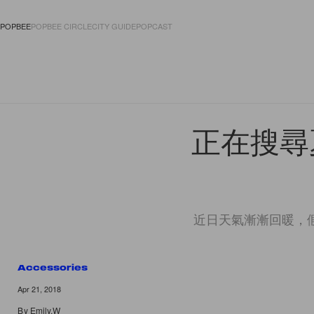
POPBEE
POPBEE CIRCLE
CITY GUIDE
POPCAST
FASHION
ACCES
正在搜尋
近日天氣漸漸回暖，
Accessories
6 of 6
Apr 21, 2018
By
Emily.W