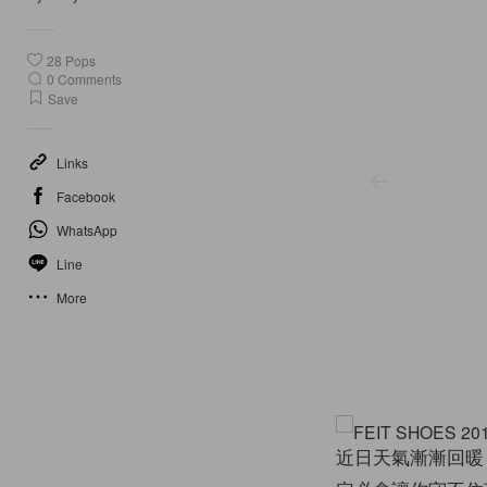
28
Pops
0
Comments
Save
Links
Facebook
WhatsApp
Line
More
Image from FEIT official website https://www.feitdirect.com
近日天氣漸漸回暖