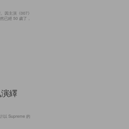
。因主演《007》
然已經 50 歲了，
氣演繹
 Supreme 的