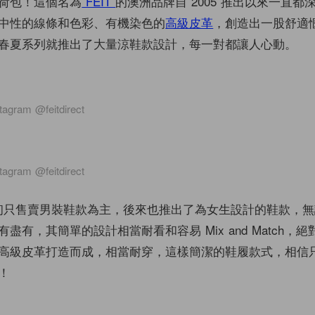
荷包！這個名為
FEIT
的澳洲品牌自 2005 推出以來一直都
中性的線條和色彩、有機染色的
高級皮革
，創造出一股舒適
春夏系列就推出了大量涼鞋款設計，每一對都讓人心動。
tagram @feitdirect
tagram @feitdirect
牌最初只售賣男裝鞋款為主，後來也推出了為女生設計的鞋款，
盡有，其簡單的設計相當耐看和容易 Mix and Match，
高級皮革打造而成，相當耐穿，這樣簡潔的鞋履款式，相信
！