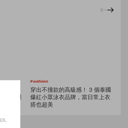
Fashion
Ac
澤：
穿出不撞款的高級感！ 3 個泰國
5
，緊身褲與
爆紅小眾泳衣品牌，當日常上衣
B
！
搭也超美
第
資訊。