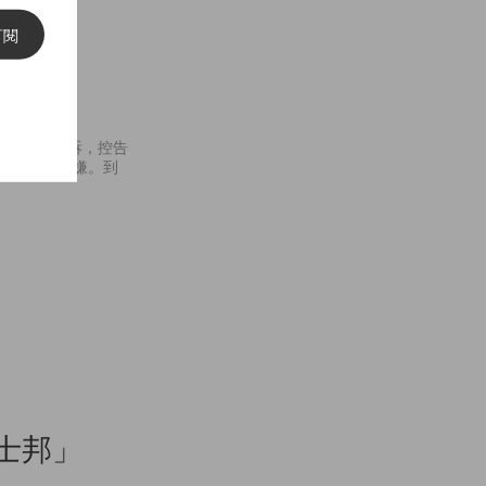
訂閱
ci 與
條紋設計提出起訴，控告
有侵權和抄襲之嫌。到
占士邦」