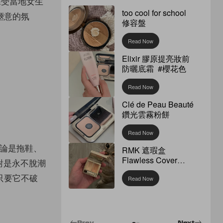
深受當地女生
too cool for school
愜意的氛
修容盤
Read Now
Elixir 膠原提亮妝前
防曬底霜 #櫻花色
Read Now
Clé de Peau Beauté
鑽光雲霧粉餅
Read Now
無論是拖鞋、
RMK 遮瑕盒
Flawless Cover
絕對是永不脫潮
Concealer
只要它不破
Read Now
Prev
Next