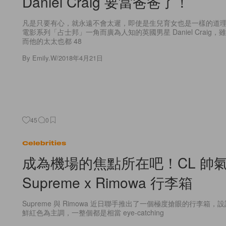
Daniel Craig 要當爸爸了！
凡是只要有心，就永遠不會太遲，即使是生兒育女也是一樣的道理
電影系列「占士邦」一角而廣為人知的英國男星 Daniel Craig，雖
而他的太太也都 48
By
Emily.W
/
2018年4月21日
45
0
Celebrities
成為機場的焦點所在吧！CL 帥
Supreme x Rimowa 行李箱
Supreme 與 Rimowa 近日聯手推出了一個極度搶眼的行李箱，設計以
鮮紅色為主調，一整個都是相當 eye-catching