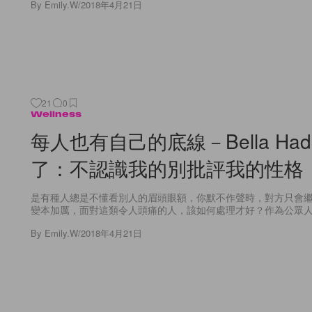
By
Emily.W
/
2018年4月21日
21
0
Wellness
每人也有自己的底線－Bella Had
了：不認識我的別批評我的性格
是有種人總是不懂看別人的眉頭眼額，你默不作聲時，對方只會
變本加厲，面對這類令人頭痛的人，該如何處理才好？作為公眾人物的 Be
By
Emily.W
/
2018年4月21日