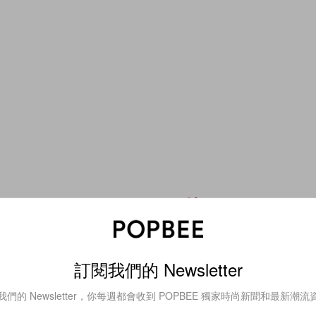
ies
Fashion
平價質感美鞋：印尼寶
健身服也能穿出高級光
Adorable Projects，
NikeSKIMS 最新系列
對不能錯過的必收鞋款！
分趾鞋都換上緞面質感
訂閱我們的 Newsletter
我們的 Newsletter，你每週都會收到 POPBEE 獨家時尚新聞和最新潮流