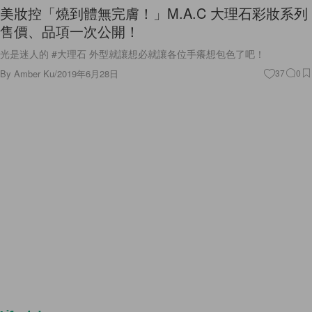
美妝控「燒到體無完膚！」M.A.C 大理石彩妝系列
售價、品項一次公開！
光是迷人的 #大理石 外型就讓想必就讓各位手癢想包色了吧！
By
Amber Ku
/
2019年6月28日
37
0