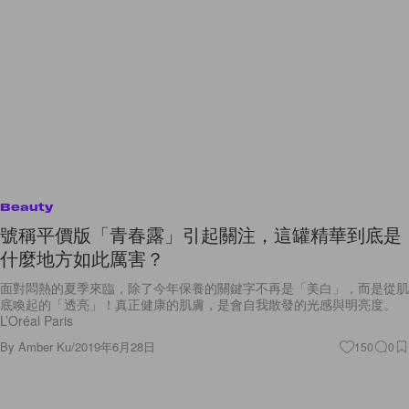
Beauty
號稱平價版「青春露」引起關注，這罐精華到底是
什麼地方如此厲害？
面對悶熱的夏季來臨，除了今年保養的關鍵字不再是「美白」，而是從肌
底喚起的「透亮」！真正健康的肌膚，是會自我散發的光感與明亮度。
L’Oréal Paris
By
Amber Ku
/
2019年6月28日
150
0