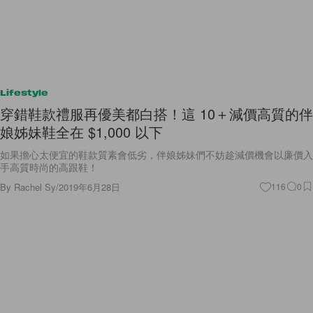
Lifestyle
穿錯鞋款禮服再優美都白搭！這 10＋減價高質的伴
娘姊妹鞋全在 $1,000 以下
如果擔心太便宜的鞋款質素會低劣，伴娘姊妹們不妨趁減價機會以廉價入
手高質時尚的高跟鞋！
By
Rachel Sy
/
2019年6月28日
116
0