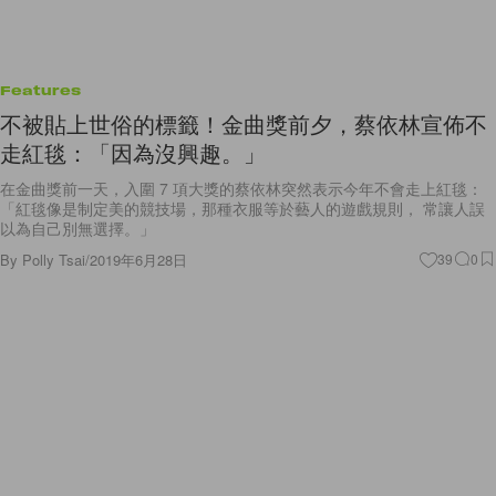
Features
不被貼上世俗的標籤！金曲獎前夕，蔡依林宣佈不
走紅毯：「因為沒興趣。」
在金曲獎前一天，入圍 7 項大獎的蔡依林突然表示今年不會走上紅毯：
「紅毯像是制定美的競技場，那種衣服等於藝人的遊戲規則， 常讓人誤
以為自己別無選擇。」
By
Polly Tsai
/
2019年6月28日
39
0