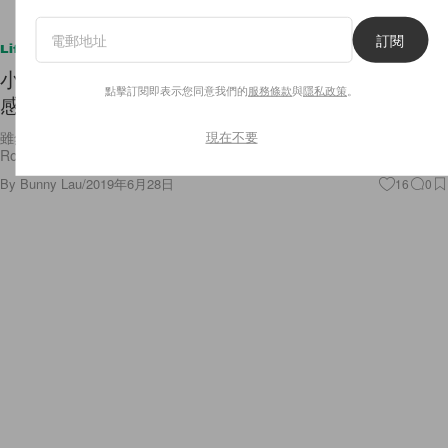
訂閱
Lifestyle
小丑女《Birds of Prey》正式造型照流出，收起性
點擊訂閱即表示您同意我們的
服務條款
與
隱私政策
。
感惹網民熱論！
現在不要
雖然網民正反兩方各有意見，但相信最滿意今次造型的必定是 Margot
Robbie 本人！
By
Bunny Lau
/
2019年6月28日
16
0