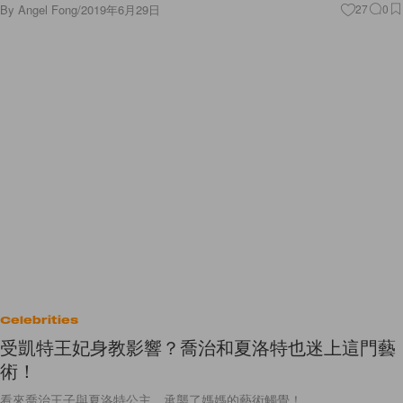
By
Angel Fong
/
2019年6月29日
27
0
Celebrities
受凱特王妃身教影響？喬治和夏洛特也迷上這門藝
術！
看來喬治王子與夏洛特公主，承襲了媽媽的藝術觸覺！