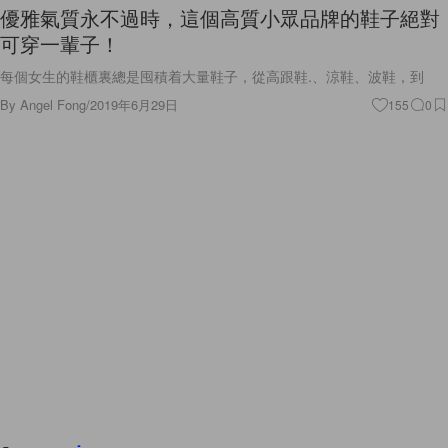
優雅氣質永不過時，這個高質小眾品牌的鞋子絕對
可穿一輩子！
每個女生的鞋櫃裏總是囤積着大量鞋子，從高跟鞋.、涼鞋、波鞋，到
By
Angel Fong
/
2019年6月29日
155
0