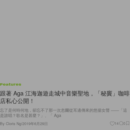
Features
跟著 Aga 江海迦遊走城中音樂聖地，「秘竇」咖啡
店私心公開！
忘了是何時何地，卻忘不了那一次忽爾從耳邊傳來的悠揚女聲 ——「這
是誰唱？歌名是甚麼？」、「 Aga
By
Cloris Ng
/
2019年6月29日
14
0