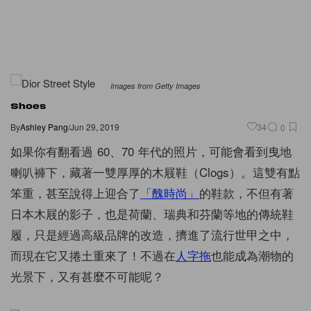
Images from Getty Images
Shoes
By
Ashley Pang
/
Jun 29, 2019
34
0
如果你有翻看過 60、70 年代的照片，可能會看到曳地
喇叭褲下，藏著一雙厚厚的木屐鞋（Clogs）。這雙有點
笨重，甚至說得上迎合了
「醜時尚」
的鞋款，不但有著
日本木屐的影子，也是荷蘭、瑞典和芬蘭等地的傳統鞋
履，只是經過高級品牌的改造，擠進了流行世甲之中，
而現在它又捲土重來了！不過在
人字拖
也能成為潮物的
光景下，又有甚麼不可能呢？