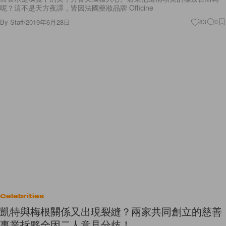
呢？這不是天方夜譚，皆因法國藥妝品牌 Officine
By
Staff
/
2019年6月28日
83
0
Celebrities
凱特與梅根關係又出現裂縫？兩家共同創立的慈善
事業拆夥全因二人意見分歧！