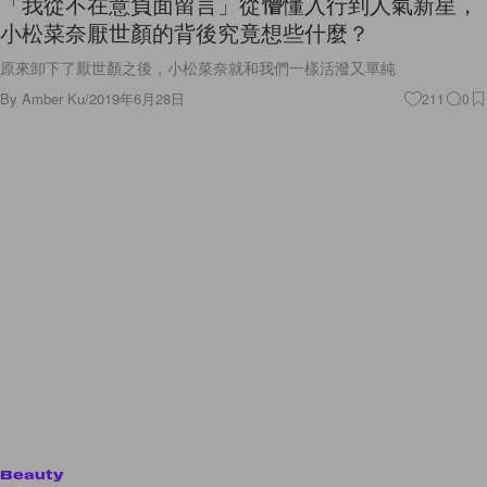
「我從不在意負面留言」從懵懂入行到人氣新星，
小松菜奈厭世顏的背後究竟想些什麼？
原來卸下了厭世顏之後，小松菜奈就和我們一樣活潑又單純
By
Amber Ku
/
2019年6月28日
211
0
Beauty