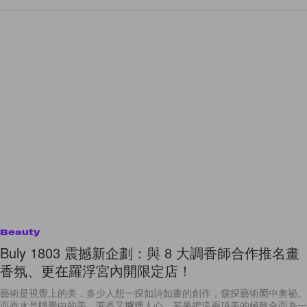
Beauty
Buly 1803 震撼新企劃：與 8 大調香師合作推名畫
香氛、更在羅浮宮內開限定店！
藝術是視覺上的美，多少人想一探如詩如畫的創作，窺探藝術箇中奧祕。
而香水是嗅覺中的美，芳香又擄獲人心。若果把這兩項美的極致合而為一