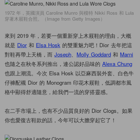
1972 年，英國演員 Caroline Munro 與模特 Nikki Ross 和 Lula
穿著木屐鞋合照。（Image from Getty Images）
來到 2019 年，若要一個重新穿上木屐鞋的理由，大概
就是
Dior
和
Elsa Hosk
的雙重魅力吧！Dior 去年把這
對鞋再帶上天橋，而
Joseph
、
Molly Goddard
和
Marni
也隨之在秋冬系列推出，連公認好品味的
Alexa Chung
也跟上潮流。今次 Elsa Hosk 以亞麻西裝外套、白色牛
仔褲配襯 Dior 的 Monogram 印花木屐鞋，低調都市風
格中顯得舒適隨意，給我們一流的穿搭靈感。
在二手市場上，也有不少品質良好的 Dior Clogs。如果
你也愛復古鞋款的話，今年可以大膽穿起它了！