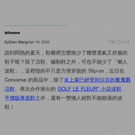
Shoes
By
Ellen Wang
/
Apr 19, 2020
31
0
說到悶熱的夏天，鞋櫃裡怎麼能少了幾雙透氣又舒服的
鞋子呢？除了涼鞋、穆勒鞋之外，可也不能少了「懶人
波鞋」，這裡指的不只是方便穿脫的 Slip-on，近日在
Converse 的新品中，除了
未上架已經受到注目的魔鬼氈
涼鞋
、再次合作推出的
GOLF LE FLEUR* 小花波鞋
、
平價版厚底鞋
之外，還有一雙懶人絕對不能錯過的波
鞋！
1 of 4