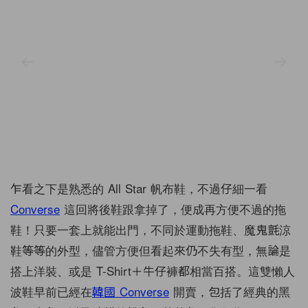
乍看之下是熟悉的 All Star 帆布鞋，不過仔細一看
Converse
這回將後鞋跟拿掉了，便成再方便不過的拖
鞋！只要一套上就能出門，不同於運動拖鞋、魔鬼氈涼
鞋等等的外型，儘管方便但看起來仍不失有型，無論是
搭上洋裝、或是 T-Shirt＋牛仔褲都相當百搭。這雙懶人
波鞋早前已經在
韓國 Converse
開賣，包括了經典的黑