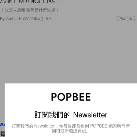
十分讓人想嚐嚐會是什麼味道！
By
Amber Ku
/
2020年4月18日
54
0
訂閱我們的 Newsletter
Accessories
訂閱我們的 Newsletter，你每週都會收到 POPBEE 獨家時尚新
聞和最新潮流資訊。
每一款都是經典之作！推介 10 款品牌精選款式手