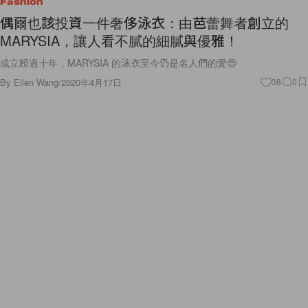
Fashion
偶爾也該投資一件奢侈泳衣：由芭蕾舞者創立的
MARYSIA，讓人看不膩的細膩與優雅！
成立超過十年，MARYSIA 的泳衣至今仍是名人們的愛😍
By
Ellen Wang
/
2020年4月17日
38
0