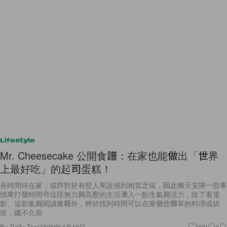
Lifestyle
Mr. Cheesecake 公開食譜：在家也能做出「世界
上最好吃」的起司蛋糕！
長時間待在家，或許對於有些人來說感到相當乏味，因此每天安排一些事
情來打發時間令這段無力與高壓的生活滴入一點生氣與活力，除了看電
影、追影集與閱讀書籍外，終於找到時間可以在家做些簡單的料理或烘
焙，繼不久前
By
Polly Tsai
/
2020年4月18日
209
0