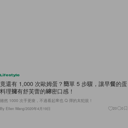
Lifestyle
竟還有 1,000 次歐姆蛋？簡單 5 步驟，讓早餐的蛋
料理擁有舒芙蕾的綿密口感！
雖然 1000 次手更痠，不過看起來也 Q 彈的太犯規！
By
Ellen Wang
/
2020年4月19日
20
0