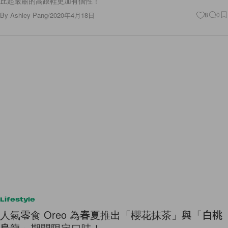
比起嚴肅的高跟鞋更加有個性！
By
Ashley Pang
/
2020年4月18日
8
0
Lifestyle
人氣零食 Oreo 為春夏推出「櫻花抹茶」與「白桃
烏龍」期間限定口味！