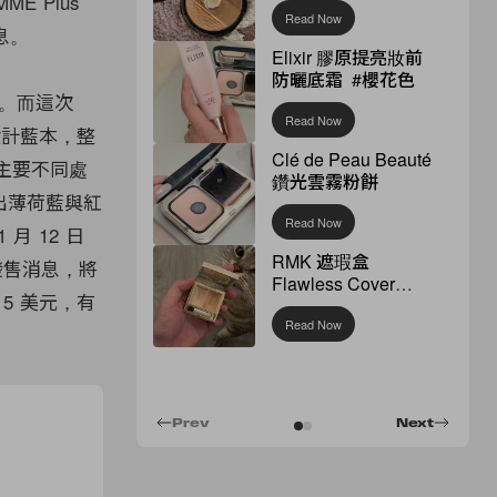
E Plus
Read Now
息。
Elixir 膠原提亮妝前
防曬底霜 #櫻花色
包。而這次
Read Now
聯名設計藍本，整
Clé de Peau Beauté
而主要不同處
鑽光雲霧粉餅
推出薄荷藍與紅
Read Now
 12 日
RMK 遮瑕盒
波發售消息，將
Flawless Cover
215 美元，有
Concealer
Read Now
Prev
Next