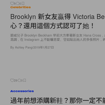
9
0
Celebrities
Brooklyn 新女友贏得 Victoria B
心？還用這個方式認可了她！
碧咸兒子 Brooklyn Beckham 早前大方牽著新女友 Hana Cro
高調，在 Instagram 上不斷曬恩愛。譬如貼出兩人的多張照片
By
Ashley Pang
/
2019年1月27日
29
0
Accessories
過年前想添購新鞋？那你一定不