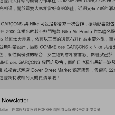
川久保玲的最新力作早在 COMME des GARÇONS HOMM
上便以亮相過，關於這雙大家相當好奇的波鞋，近期又有了新的消
es GARÇONS 與 Nike 可說是都會來一次合作，搶劫顧客銀
 在 2000 年推出的較不熱門鞋款 Nike Air Presto 作為
Presto 並無太大差異，依舊以正面的透氣布料作為主要外型，
鞋帶設計，這款 COMME des GARÇONS x Nike 共
色，個性與優雅的結合，女生絕對會相當喜歡。該鞋款已於 1 月
MME des GARÇONS 專門店發售，而昨日也釋出最新一
意複合式潮店 Dover Street Market 獨家販售，售價約 $
這雙獨特波鞋列入購買清單吧！
ewsletter
sletter，你每週都會收到 POPBEE 獨家時尚新聞和最新潮流資訊。