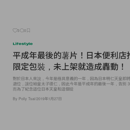
3
0
Lifestyle
平成年最後的薯片！日本便利店
限定包裝，未上架就造成轟動！
對於日本人來說，今年是極具意義的一年，因為日本明仁天皇即將在今年
退位，讓位給皇太子德仁，因此今年是平成年的最後一年，告別 3
而為了紀念這位日本天皇和這個從
By
Polly Tsai
/
2019年1月27日