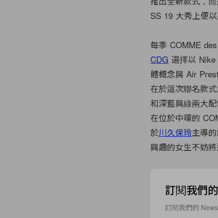
推出全新款式，而這雙
SS 19 大秀
每季 COMME d
CDG
選擇以 Nike
體概念與 Air 
在於這次聯名款式並無
和深藍與綠兩大配
在位於中環的 CO
於
川久保玲
主導的創
興趣的女生不妨將
訂閱我們的 N
訂閱我們的 New