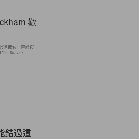
eckham 歡
ss，此後他倆一直愛得
，再加一顆心心
能錯過這