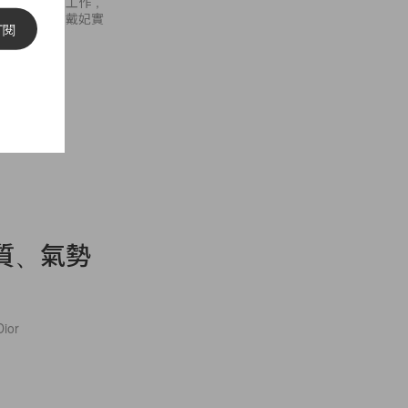
同樣熱愛慈善工作，
但凱特繼承了戴妃實
訂閱
質、氣勢
or