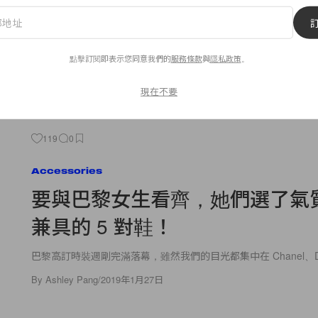
大家總愛將戴安娜王妃與凱特王妃比較，她們同樣時尚而美麗，
同樣誕下皇室繼承人，也同樣希望子女過著正常、快樂的童年，
現不了的夢想：生個女兒！根據戴妃的前管家 Paul
By
Ashley Pang
/
2019年1月27日
點擊訂閱即表示您同意我們的
服務條款
與
隱私政策
。
現在不要
119
0
Accessories
要與巴黎女生看齊，她們選了氣
兼具的 5 對鞋！
巴黎高訂時裝週剛完滿落幕，雖然我們的目光都集中在 Chanel、Di
By
Ashley Pang
/
2019年1月27日