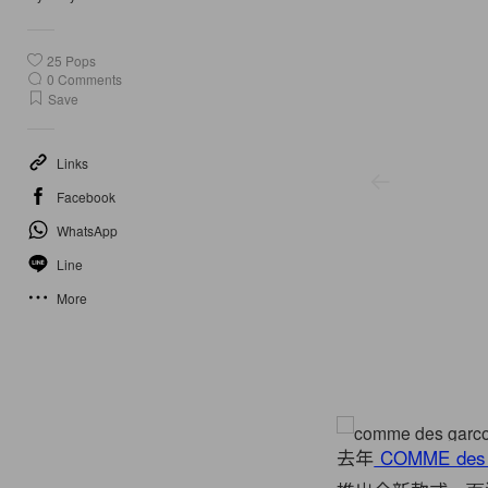
25
Pops
0
Comments
Save
Links
Facebook
WhatsApp
Line
More
Images from Comme des garcons
去年
COMME des