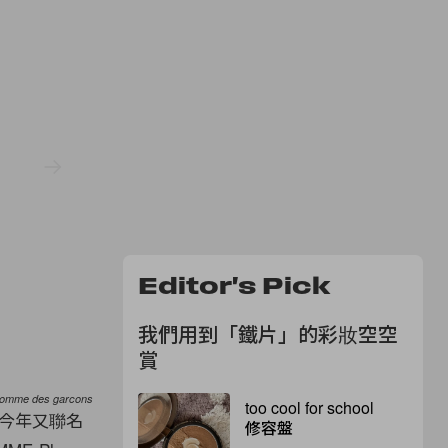
Editor's Pick
我們用到「鐵片」的彩妝空空
賞
Comme des garcons
too cool for school
今年又聯名
修容盤