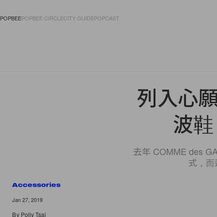
POPBEE
POPBEE CIRCLE
CITY GUIDE
POPCAST
FASHION
ACCES
列入心願
波鞋
去年 COMME des
式，而這
Accessories
10 of 10
Jan 27, 2019
By
Polly Tsai