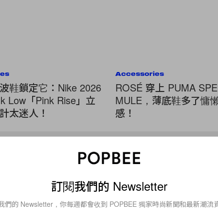
ies
Accessories
鞋鎖定它：Nike 2026
ROSÉ 穿上 PUMA SPE
k Low「Pink Rise」立
MULE，薄底鞋多了慵
計太迷人！
感！
Celebrities
戴安娜王妃還有個遺憾？但凱特
訂閱我們的 Newsletter
了她的心願！
我們的 Newsletter，你每週都會收到 POPBEE 獨家時尚新聞和最新潮流