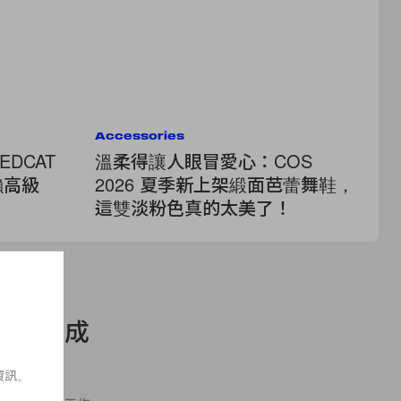
Accessories
Ac
EDCAT
溫柔得讓人眼冒愛心：COS
5
懶高級
2026 夏季新上架緞面芭蕾舞鞋，
B
這雙淡粉色真的太美了！
第
總算完成
資訊。