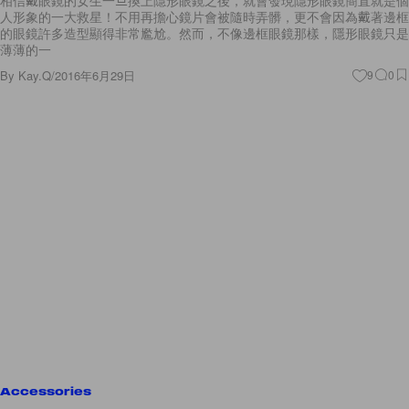
的眼鏡許多造型顯得非常尷尬。然而，不像邊框眼鏡那樣，隱形眼鏡只是
薄薄的一
By
Kay.Q
/
2016年6月29日
9
0
Accessories
適合任何場合！女生一定要有一個：10 個簡約又經