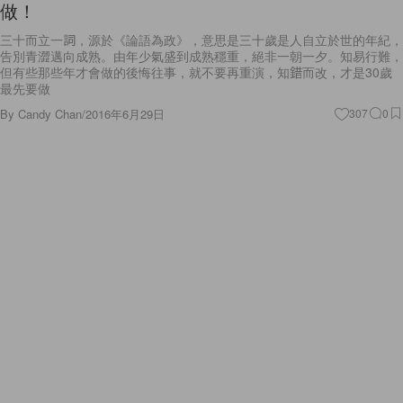
三十而立一詞，源於《論語為政》，意思是三十歲是人自立於世的年紀，
告別青澀邁向成熟。由年少氣盛到成熟穩重，絕非一朝一夕。知易行難，
但有些那些年才會做的後悔往事，就不要再重演，知錯而改，才是30歲
最先要做
By
Candy Chan
/
2016年6月29日
307
0
Beauty