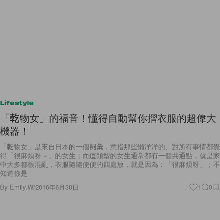
Lifestyle
「乾物女」的福音！懂得自動幫你摺衣服的超偉大
機器！
「乾物女」是來自日本的一個詞彙，意指那些懶洋洋的、對所有事情都覺
得「很麻煩呀～」的女生；而這類型的女生通常都有一個共通點，就是家
中大多都很混亂，衣服隨隨便便的四處放，就是因為：「很麻煩呀」；不
知道你是
By
Emily.W
/
2016年6月30日
1
0