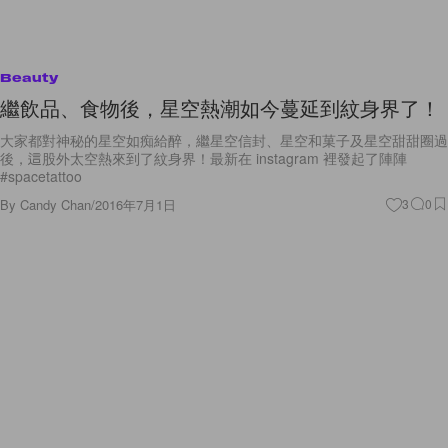
Beauty
繼飲品、食物後，星空熱潮如今蔓延到紋身界了！
大家都對神秘的星空如痴給醉，繼星空信封、星空和菓子及星空甜甜圈過
後，這股外太空熱來到了紋身界！最新在 instagram 裡發起了陣陣
#spacetattoo
By
Candy Chan
/
2016年7月1日
3
0