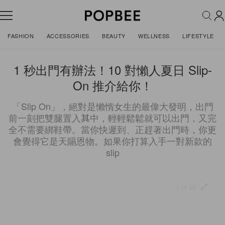
FASHION
ACCESSORIES
BEAUTY
WELLNESS
LIFESTYLE
1 秒出門有辦法！10 對懶人夏日 Slip-
On 推介給你！
「Slip On」，絕對是懶惰女生的最偉大發明，出門
前一刻把雙腿置入其中，輕輕鬆鬆就可以出門，又完
全不需要綁鞋帶。當你快遲到、正趕著出門時，你更
會覺得它是天賜恩物。如果你打算入手一對新款的
slip
1 of 10