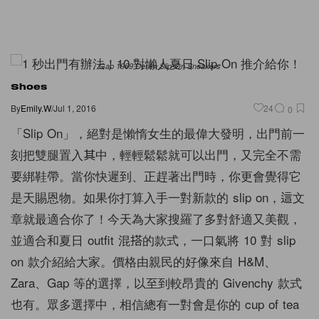
Gap 1969 Denim Slip-On Sneakers
Shoes
By
Emily.W
/
Jul 1, 2016
24
0
「Slip On」，絕對是懶惰女生的最偉大發明，出門前一
刻把雙腿置入其中，輕輕鬆鬆就可以出門，又完全不需
要綁鞋帶。當你快遲到、正趕著出門時，你更會覺得它
是天賜恩物。如果你打算入手一對新款的 slip on，這文
章就最適合你了！今天為大家搜羅了多對舒適又美觀，
並適合和夏日 outfit 混搭的款式，一口氣將 10 對 slip
on 款介紹給大家。價格由親民的好像來自 H&M、
Zara、Gap 等的選擇，以至到較昂貴的 Givenchy 款式
也有。眾多選擇中，相信總有一對會是你的 cup of tea