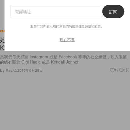
訂閱
Celebrities
點擊訂閱即表示您同意我們的
服務條款
與
隱私政策
。
她們是時尚圈最耀眼的 BFF——Gigi Hadid x
Kendall Jenner!
現在不要
當我們每天打開 Instagram 或是 Facebook 等等的社交媒體，映入眼簾
的總有關於 Gigi Hadid 或是 Kendall Jenner
By
Kay.Q
/
2016年6月29日
12
0