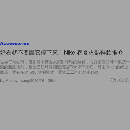
Accessories
好看就不要讓它停下來！Nike 春夏火熱鞋款推介
世界每天在轉，但卻從未轉走大家對球鞋的熱愛，而對各個品牌一浪接一
浪的新品攻勢，相信這股球鞋潮流應該不會停下來吧。登上 Nike 的網上
商店，竟有多達 500 款的鞋款！要於云云的鞋款中spot
By
Audrey Tsang
/
2016年6月29日
15
0