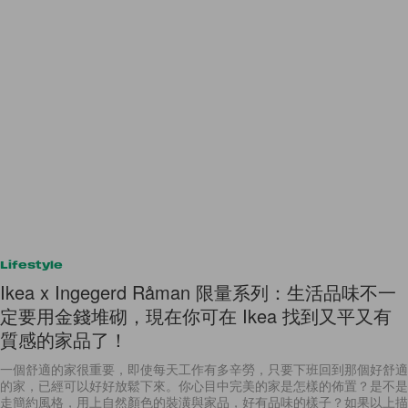
Lifestyle
Ikea x Ingegerd Råman 限量系列：生活品味不一
定要用金錢堆砌，現在你可在 Ikea 找到又平又有
質感的家品了！
一個舒適的家很重要，即使每天工作有多辛勞，只要下班回到那個好舒適
的家，已經可以好好放鬆下來。你心目中完美的家是怎樣的佈置？是不是
走簡約風格，用上自然顏色的裝潢與家品，好有品味的樣子？如果以上描
述的是你