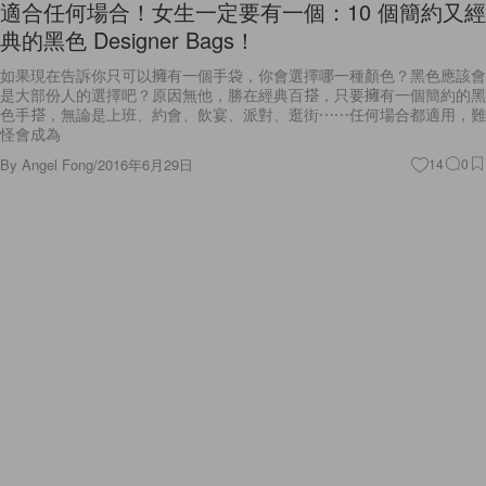
典的黑色 Designer Bags！
如果現在告訴你只可以擁有一個手袋，你會選擇哪一種顏色？黑色應該會
是大部份人的選擇吧？原因無他，勝在經典百搭，只要擁有一個簡約的黑
色手搭，無論是上班、約會、飲宴、派對、逛街⋯⋯任何場合都適用，難
怪會成為
By
Angel Fong
/
2016年6月29日
14
0