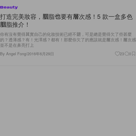
打造完美妝容，胭脂也要有層次感！5 款一盒多色
胭脂推介！
你有沒有覺得其實自己的化妝技術已經不錯，可是總是覺得欠了些甚麼
的？透薄感？有！光澤感？都有！那麼你欠了的應該就是層次感！層次感
並不是在鼻亮打上
By
Angel Fong
/
2016年6月29日
23
0