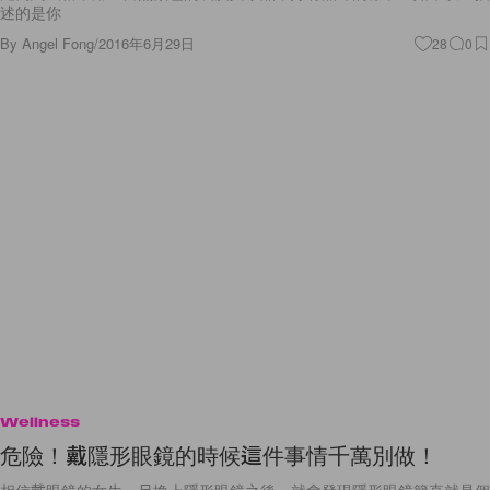
By
Angel Fong
/
2016年6月29日
28
0
Wellness
危險！戴隱形眼鏡的時候這件事情千萬別做！
相信戴眼鏡的女生一旦換上隱形眼鏡之後，就會發現隱形眼鏡簡直就是個
人形象的一大救星！不用再擔心鏡片會被隨時弄髒，更不會因為戴著邊框