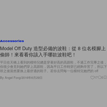
Accessories
Model Off Duty 造型必備的波鞋：從 8 位名模腳上
偷師！來看看你該入手哪款波鞋吧！
平日在天橋上看到的模特兒總是穿著好高的高跟鞋，不過工作完畢之後，
你很少會見到她們穿上高跟鞋，因為平日工作時穿已經夠辛苦了，所以下
班之後當然要換上最舒適的鞋子。若你去問每一位模特兒她們的 off
By
Angel Fong
/
2016年6月29日
17
0