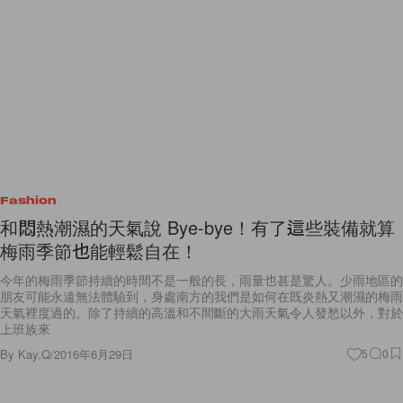
Fashion
和悶熱潮濕的天氣說 Bye-bye！有了這些裝備就算
梅雨季節也能輕鬆自在！
今年的梅雨季節持續的時間不是一般的長，雨量也甚是驚人。少雨地區的
朋友可能永遠無法體驗到，身處南方的我們是如何在既炎熱又潮濕的梅雨
天氣裡度過的。除了持續的高溫和不間斷的大雨天氣令人發愁以外，對於
上班族來
By
Kay.Q
/
2016年6月29日
5
0