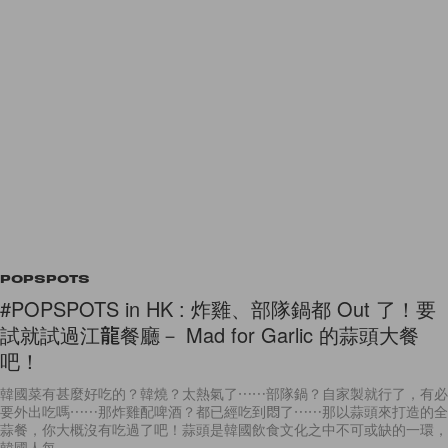
POPSPOTS
#POPSPOTS in HK : 炸雞、部隊鍋都 Out 了！要
試就試過江龍餐廳－ Mad for Garlic 的蒜頭大餐
吧！
韓國菜有甚麼好吃的？韓燒？太熱氣了⋯⋯部隊鍋？自家製就行了，有必
要外出吃嗎⋯⋯那炸雞配啤酒？都已經吃到悶了⋯⋯那以蒜頭來打造的全
蒜餐，你大概沒有吃過了吧！蒜頭是韓國飲食文化之中不可或缺的一環，
韓國人每