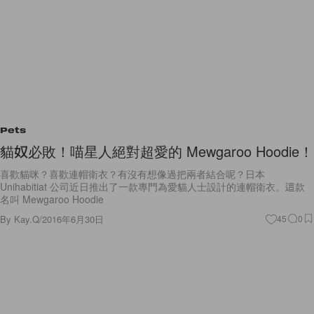
Pets
貓奴必敗！喵星人絕對超愛的 Mewgaroo Hoodie！
喜歡貓咪？喜歡連帽衛衣？有沒有想像過把兩者結合呢？日本
Unihabitiat 公司近日推出了一款專門為愛貓人士設計的連帽衛衣。這款
名叫 Mewgaroo Hoodie
By
Kay.Q
/
2016年6月30日
45
0