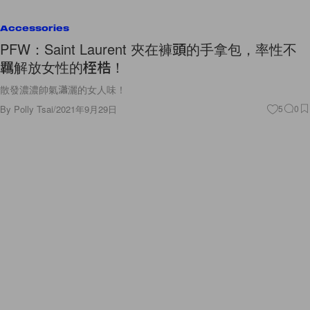
Accessories
PFW：Saint Laurent 夾在褲頭的手拿包，率性不
羈解放女性的桎梏！
散發濃濃帥氣瀟灑的女人味！
By
Polly Tsai
/
2021年9月29日
5
0