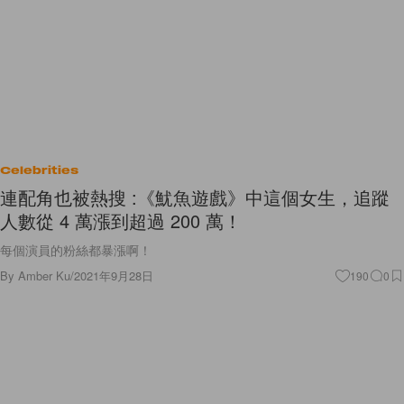
Celebrities
連配角也被熱搜 :《魷魚遊戲》中這個女生，追蹤
人數從 4 萬漲到超過 200 萬！
每個演員的粉絲都暴漲啊！
By
Amber Ku
/
2021年9月28日
190
0