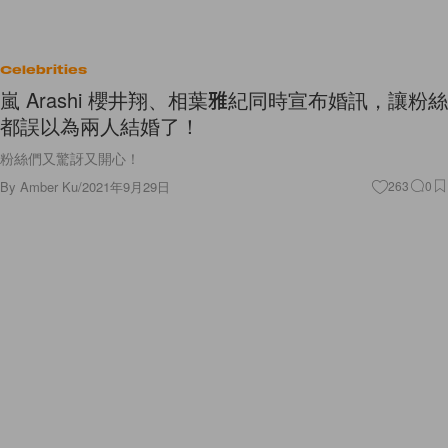
Celebrities
嵐 Arashi 櫻井翔、相葉雅紀同時宣布婚訊，讓粉絲
都誤以為兩人結婚了！
粉絲們又驚訝又開心！
By
Amber Ku
/
2021年9月29日
263
0