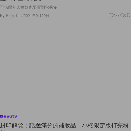
不惜跟別人撞款也要買到它🤩💫
By
Polly Tsai
/
2021年9月29日
477
0
Beauty
封印解除：話題滿分的補妝品，小櫻限定版打亮粉