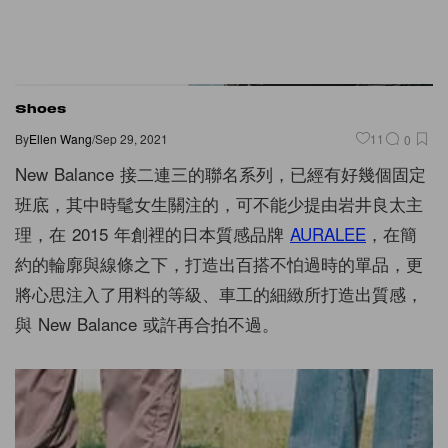
Shoes
By
Ellen Wang
/
Sep 29, 2021
11
0
New Balance 接二連三的聯名系列，已經有好幾個固定
班底，其中時髦女生關注的，可不能少提由岩井良太主
理，在 2015 年創裡的日本質感品牌
AURALEE
，在簡
約的輪廓與線條之下，打造出百搭不怕過時的單品，更
將心思注入了用料的等級、車工的細緻所打造出質感，
與 New Balance 或許再合拍不過。