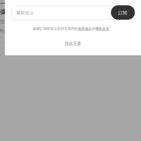
一登場討論爆棚：Dior Bobby 新成員，下款 It Bag
據說揹起來顯瘦！
訂閱
亞洲女生版本的 Dior Bobby 🖤太想要了！
點擊訂閱即表示您同意我們的
服務條款
與
隱私政策
。
By
Polly Tsai
/
2021年9月29日
119
0
現在不要