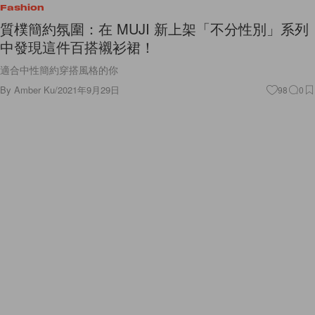
Fashion
質樸簡約氛圍：在 MUJI 新上架「不分性別」系列
中發現這件百搭襯衫裙！
適合中性簡約穿搭風格的你
By
Amber Ku
/
2021年9月29日
98
0