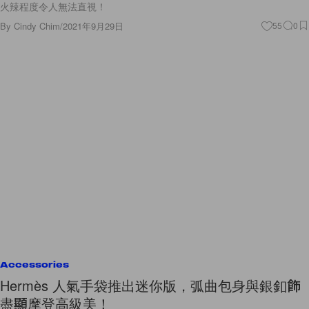
火辣程度令人無法直視！
By
Cindy Chim
/
2021年9月29日
55
0
Accessories
Hermès 人氣手袋推出迷你版，弧曲包身與銀釦飾
盡顯摩登高級美！