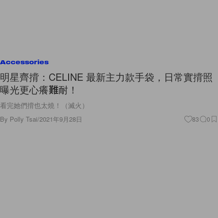
Accessories
明星齊揹：CELINE 最新主力款手袋，日常實揹照
曝光更心癢難耐！
看完她們揹也太燒！（滅火）
By
Polly Tsai
/
2021年9月28日
83
0