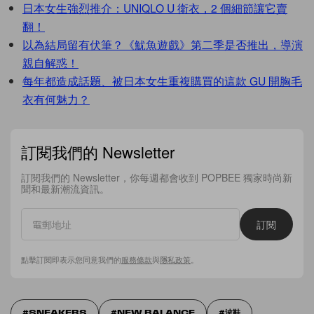
日本女生強烈推介：UNIQLO U 衛衣，2 個細節讓它賣
翻！
以為結局留有伏筆？《魷魚遊戲》第二季是否推出，導演
親自解惑！
每年都造成話題、被日本女生重複購買的這款 GU 開胸毛
衣有何魅力？
訂閱我們的 Newsletter
訂閱我們的 Newsletter，你每週都會收到 POPBEE 獨家時尚新
聞和最新潮流資訊。
訂閱
點擊訂閱即表示您同意我們的
服務條款
與
隱私政策
。
SNEAKERS
NEW BALANCE
波鞋