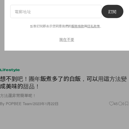
訂閱
點擊訂閱即表示您同意我們的
服務條款
與
隱私政策
。
現在不要
Lifestyle
想不到吧！團年飯煮多了的白飯，可以用這方法變
成美味的甜品！
方法還非常簡單呢！
By
POPBEE Team
/
2023年1月22日
45
0