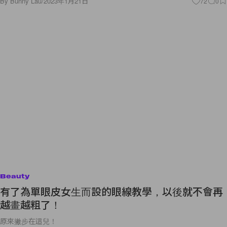
By
Bunny Lau
/
2023年1月21日
72
0
Beauty
有了為單眼皮女生而設的眼線教學，以後就不會再
越畫越粗了！
原來撇步在這兒！