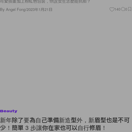
可愛插畫加上粉紅色包裝，你說女生怎麼能抗拒？
By
Angel Fong
/
2023年1月21日
140
0
Beauty
新年除了要為自己準備新造型外，新眉型也是不可
少！簡單 3 步讓你在家也可以自行修眉！