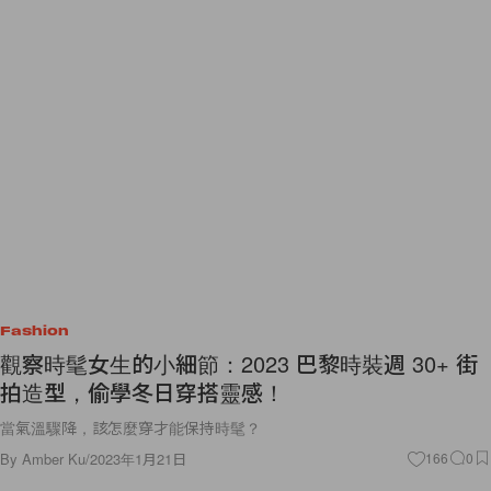
Fashion
觀察時髦女生的小細節：2023 巴黎時裝週 30+ 街
拍造型，偷學冬日穿搭靈感！
當氣溫驟降，該怎麼穿才能保持時髦？
By
Amber Ku
/
2023年1月21日
166
0