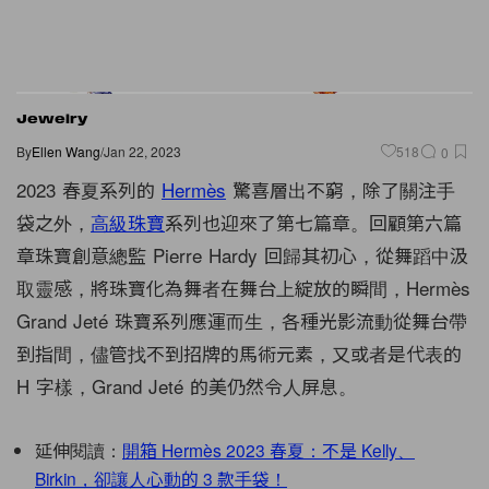
Jewelry
By
Ellen Wang
/
Jan 22, 2023
518
0
2023 春夏系列的
Hermès
驚喜層出不窮，除了關注手
袋之外，
高級珠寶
系列也迎來了第七篇章。回顧第六篇
章珠寶創意總監 Pierre Hardy 回歸其初心，從舞蹈中汲
取靈感，將珠寶化為舞者在舞台上綻放的瞬間，Hermès
Grand Jeté 珠寶系列應運而生，各種光影流動從舞台帶
到指間，儘管找不到招牌的馬術元素，又或者是代表的
H 字樣，Grand Jeté 的美仍然令人屏息。
延伸閱讀：
開箱 Hermès 2023 春夏：不是 Kelly、
Birkin，卻讓人心動的 3 款手袋！