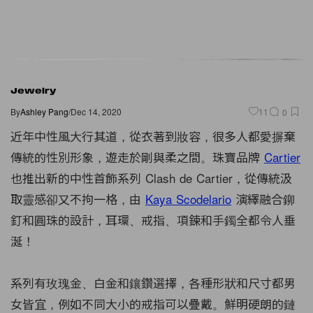
Jewelry
By
Ashley Pang
/
Dec 14, 2020
11
0
近年中性風大行其道，從衣著到妝容，很多人都愛摒棄
傳統的性別形象，遊走於剛與柔之間。珠寶品牌
Cartier
也推出新的中性首飾系列 Clash de Cartier，從傳統汲
取靈感卻又不拘一格，由
Kaya Scodelario
演繹融合鉚
釘和圓珠的設計，耳環、戒指、項鍊和手鐲全都令人垂
涎！
系列有玫瑰金、白金和鑲鑽選擇，各種形狀和尺寸都男
女皆宜，例如不同大小的戒指可以疊戴。鮮明硬朗的鏈