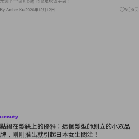
預測下一個 It Bag 將會是灰色手袋！
By
Amber Ku
/
2020年12月12日
8
0
Beauty
點綴在髮絲上的優雅：這個髮型師創立的小眾品
牌，剛剛推出就引起日本女生關注！