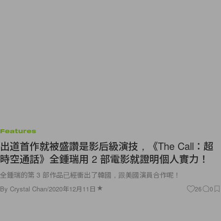
Features
出道首作就被盛讚是影后級演技，《The Call：超
時空通話》全鍾瑞用 2 部電影就證明個人實力！
全鍾瑞的第 3 部作品已經衝出了韓國，跟美國演員合作呢！
By
Crystal Chan
/
2020年12月11日
26
0