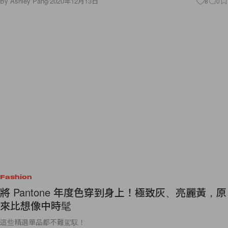
By
Ashley Pang
/
2020年12月13日
8
0
Fashion
將 Pantone 年度色穿到身上！極致灰、亮麗黃，原
來比想像中時髦
這些精選單品都不難駕馭！