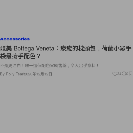
Accessories
媲美 Bottega Veneta：療癒的枕頭包，荷蘭小眾手
袋最搶手配色？
不是奶油白！唯一這個配色官網售罄，令人出乎意料！
By
Polly Tsai
/
2020年12月12日
34
0