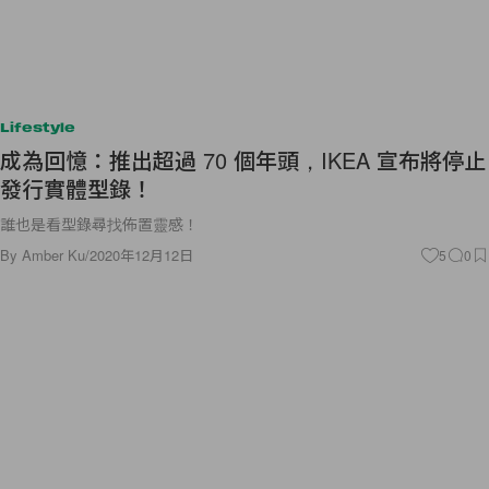
Lifestyle
成為回憶：推出超過 70 個年頭，IKEA 宣布將停止
發行實體型錄！
誰也是看型錄尋找佈置靈感！
By
Amber Ku
/
2020年12月12日
5
0