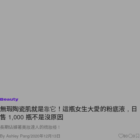
Beauty
無瑕陶瓷肌就是靠它！這瓶女生大愛的粉底液，日
售 1,000 瓶不是沒原因
長期佔據著美妝達人的梳妝檯！
By
Ashley Pang
/
2020年12月13日
80
0