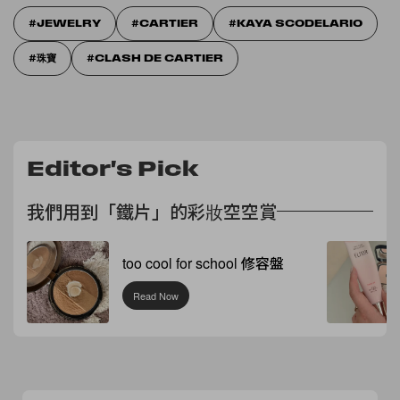
JEWELRY
CARTIER
KAYA SCODELARIO
珠寶
CLASH DE CARTIER
Editor's Pick
我們用到「鐵片」的彩妝空空賞
too cool for school 修容盤
Read Now