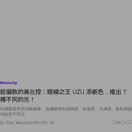
Beauty
給偏執的美妝控：眼線之王 UZU 添新色，推出 7
種不同的黑！
同樣都是帶黑的眼線筆，但讓眼神的透明感、俐落感、光澤感、柔和感變
得截然不同😍
By
Ellen Wang
/
2020年12月11日
89
0