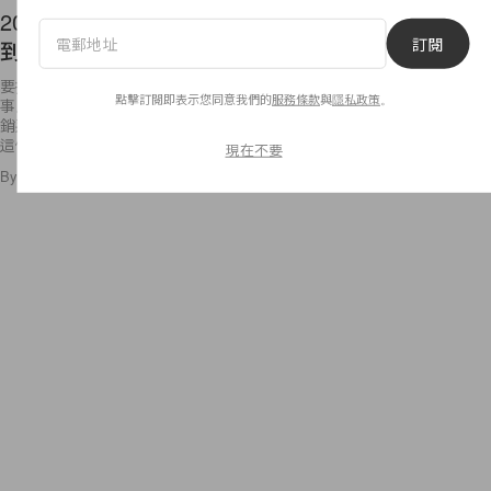
2021 波鞋預測：這 5 種款式將會最熱門，終於輪
訂閱
到這個設計了？
要找到一雙完全命中紅心的波鞋就跟挑選要投資哪一款手袋一樣，並非易
點擊訂閱即表示您同意我們的
服務條款
與
隱私政策
。
事。尤其各大品牌推出每一季總是不斷加碼推出全新款式，加上經典的熱
銷系列總是令人眼花撩亂，不知道到底哪一雙才是最應該下手的波鞋，在
這個
現在不要
By
Polly Tsai
/
2020年12月12日
1
0