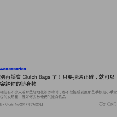
Accessories
別再誤會 Clutch Bags 了！只要揀選正確，就可以
容納你的隨身物
相信有不少人看那些紅地毯頒獎禮時，都不禁疑惑到底那些手執細小手拿
包的女明星，是如何安放他們的隨身物品
By
Cloris Ng
/
2017年7月20日
21
0