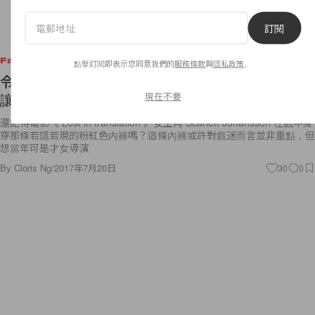
訂閱
Fashion
點擊訂閱即表示您同意我們的
服務條款
與
隱私政策
。
令人一眼難忘的泳衣！這個品牌運用小聰明方法，
現在不要
讓你看畢都想擁有
還記得電影《 Lost in translation 》女主角 Scarlett Johansson 在戲中身
穿那條若隱若現的粉紅色內褲嗎？這條內褲或許對戲迷而言並非重點，但
想當年可是才女導演
By
Cloris Ng
/
2017年7月20日
30
0