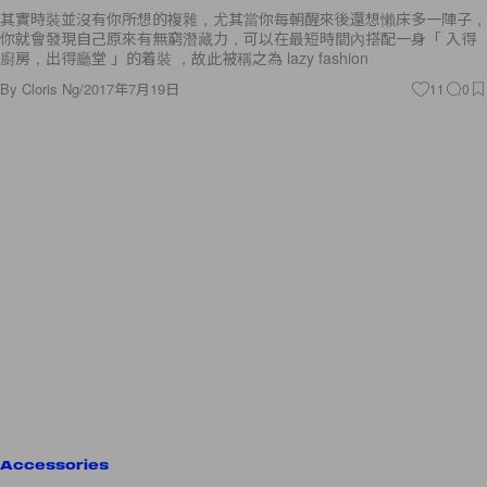
其實時裝並沒有你所想的複雜，尤其當你每朝醒來後還想懶床多一陣子，
你就會發現自己原來有無窮潛藏力，可以在最短時間內搭配一身「 入得
廚房，出得廳堂 」的着裝 ，故此被稱之為 lazy fashion
By
Cloris Ng
/
2017年7月19日
11
0
Accessories