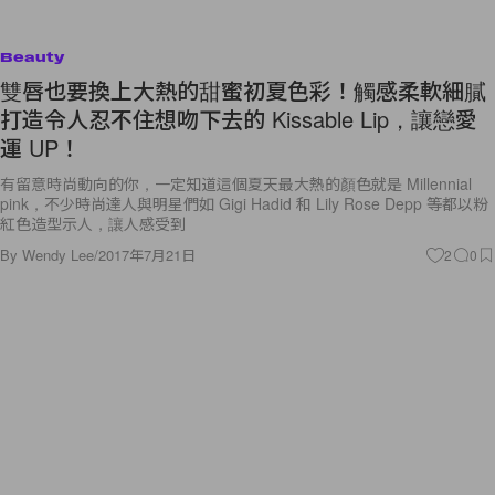
Beauty
雙唇也要換上大熱的甜蜜初夏色彩！觸感柔軟細膩
打造令人忍不住想吻下去的 Kissable Lip，讓戀愛
運 UP！
有留意時尚動向的你，一定知道這個夏天最大熱的顏色就是 Millennial
pink，不少時尚達人與明星們如 Gigi Hadid 和 Lily Rose Depp 等都以粉
紅色造型示人，讓人感受到
By
Wendy Lee
/
2017年7月21日
2
0