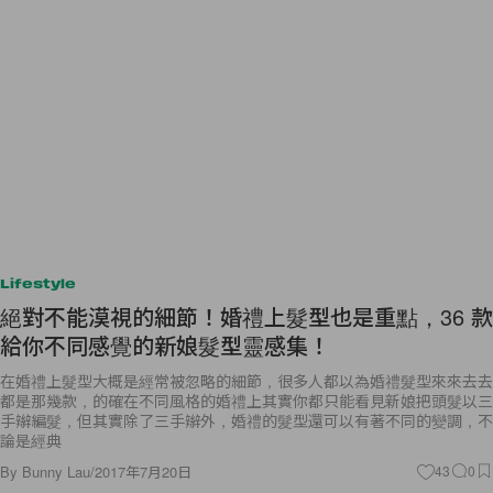
Lifestyle
絕對不能漠視的細節！婚禮上髮型也是重點，36 款
給你不同感覺的新娘髮型靈感集！
在婚禮上髮型大概是經常被忽略的細節，很多人都以為婚禮髮型來來去去
都是那幾款，的確在不同風格的婚禮上其實你都只能看見新娘把頭髮以三
手辮編髮，但其實除了三手辮外，婚禮的髮型還可以有著不同的變調，不
論是經典
By
Bunny Lau
/
2017年7月20日
43
0