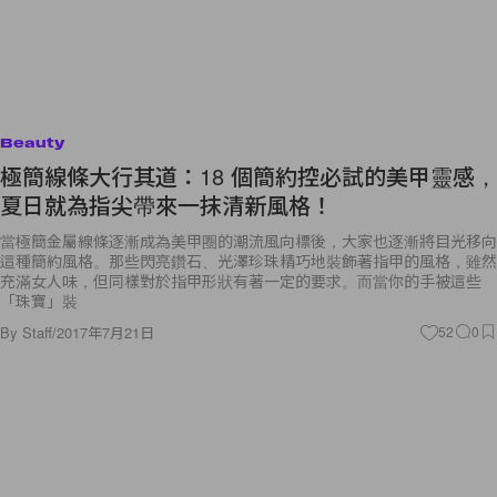
Beauty
極簡線條大行其道：18 個簡約控必試的美甲靈感，
夏日就為指尖帶來一抹清新風格！
當極簡金屬線條逐漸成為美甲圈的潮流風向標後，大家也逐漸將目光移向
這種簡約風格。那些閃亮鑽石、光澤珍珠精巧地裝飾著指甲的風格，雖然
充滿女人味，但同樣對於指甲形狀有著一定的要求。而當你的手被這些
「珠寶」裝
By
Staff
/
2017年7月21日
52
0