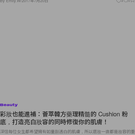
By
Emily.W
/
2017年7月20日
3
0
Beauty
彩妝也能進補：薈萃韓方藥理精髓的 Cushion 粉
底，打造亮白妝容的同時修復你的肌膚！
深信每位女生都希望擁有如童顏透白的肌膚，所以底妝一直都是妝容的重