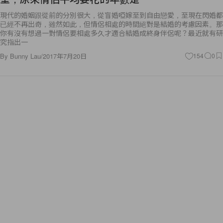
現代的婚姻跟從前的分別很大，從盲婚啞嫁至到自由戀愛，至現在閃婚都
已經不再出奇，雖然如此，但情侶相處的時間絕對是結婚的考慮因素。那
你有沒有想過一對情侶要相處多久才適合結婚成終身伴侶呢？最近就有研
究指出一
By
Bunny Lau
/
2017年7月20日
154
0