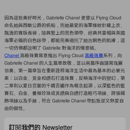
因為這些美好時光，Gabrielle Chanel 更曾以 Flying Cloud
命名她與西敏公爵的帆船，而她最愛的海軍條紋針織上衣、
飄逸的寬版長褲，隨興繫上的黑色領帶、經典貝雷帽與英國
海軍必備的白色錶帶，都能完美襯托了她古銅色的肌膚，這
一切仿佛都說明了 Gabrielle 對海洋的情意結。
Chanel
高級珠寶寫意推出 Flying Cloud
高級珠寶
系列，向
Gabrielle Chanel 的人生篇章致敬，並以兩篇序曲譜寫瑰麗
協奏。第一篇章旨在重新詮釋海洋生活中最為基本的必要元
素：以白金、黃金和鑽石打造珠寶，反映海洋中的變幻，第
二章則以夏日霓裳的千嬌百媚作為概念起源，以深藍色的藍
寶石、白金、養殖珍珠或黃鑽與白鑽打造輕巧項鍊、誇張綴
飾項鍊以及手鍊，符合 Gabrielle Chanel 帶點叛逆又熱愛自
由的個性。
訂閱我們的 Newsletter