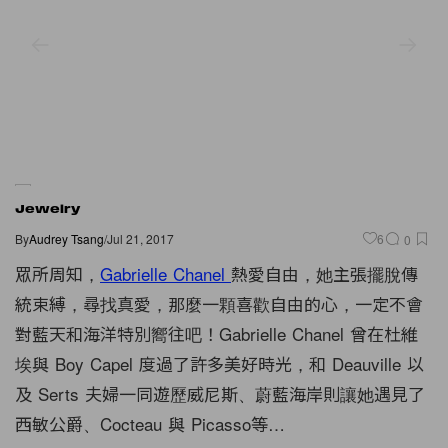
Jewelry
By
Audrey Tsang
/
Jul 21, 2017
6
0
眾所周知，
Gabrielle Chanel
熱愛自由，她主張擺脫傳
統束縛，尋找真愛，那麼一顆喜歡自由的心，一定不會
對藍天和海洋特別嚮往吧！Gabrielle Chanel 曾在杜維
埃與 Boy Capel 度過了許多美好時光，和 Deauville 以
及 Serts 夫婦一同遊歷威尼斯、蔚藍海岸則讓她遇見了
西敏公爵、Cocteau 與 Picasso等…