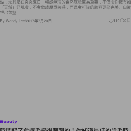
點，尢其是在炎炎夏日，輕感無瑕的自然底妝更為重要，不但令你擁有如
「天然」好肌膚，不會做成厚重妝感，而且令打後的妝容更顯完美。自從
推出氣墊
By
Wendy Lee
/
2017年7月20日
110
0
Beauty
時間錯了會讓毛變得刺刺的！你知道最佳的脫毛時