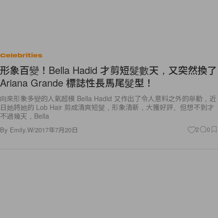
Celebrities
形象百變！Bella Hadid 才剪短髮數天，又突然換了
Ariana Grande 標誌性長馬尾髮型！
向來形象多變的人氣超模 Bella Hadid 又作出了令人意料之外的舉動，近
日她將她的 Lob Hair 剪成清爽短髮，形象清新，大獲好評。但想不到才
不過幾天，Bella
By
Emily.W
/
2017年7月20日
2
0