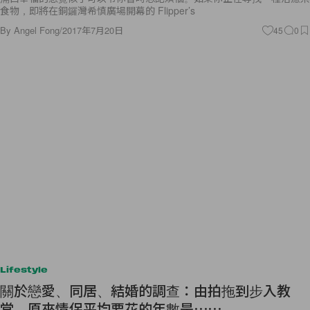
食物，即將在銅鑼灣希慎廣場開幕的 Flipper’s
By
Angel Fong
/
2017年7月20日
45
0
Lifestyle
關於戀愛、同居、結婚的調查：由拍拖到步入教
堂，原來情侶平均要花的年數是⋯⋯