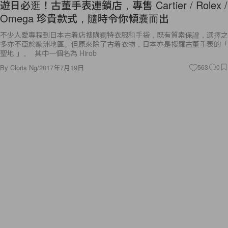
遊日必逛！古董手表連鎖店，專售 Cartier / Rolex /
Omega 珍貴款式，隨時令你傾囊而出
不少人愛專程到日本古着店搜購獨特衣服和手袋，既有質素保證，選擇之
多亦不亞於歐洲地區。但原來除了古着衣物，日本亦是搜羅古董手表的「
聖地 」。 其中一個名為 Hirob
By
Cloris Ng
/
2017年7月19日
563
0