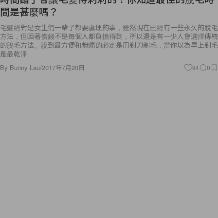
間是甚麼嗎？
毛髮絕對是女生們一輩子都要處理的事，雖然現在已經有一些永久的脫毛
方法，但因著價錢不是每個人都負擔得到，所以還是有一少人會選擇傳統
的脫毛方法。說到最方便和無痛的必定是用剃刀剃毛，當你以為早上剃毛
是最乾淨
By
Bunny Lau
/
2017年7月20日
94
0