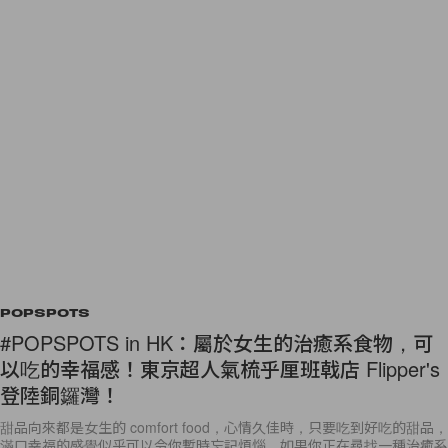
POPSPOTS
#POPSPOTS in HK：屬於女生的治癒系食物，可
以吃的幸福感！東京超人氣梳乎厘班戟店 Flipper's
登陸銅鑼灣！
甜品向來都是女生的 comfort food，心情久佳時，只要吃到好吃的甜品，
滿口幸福的感覺似乎可以令你暫時忘記煩惱。如果你正在尋找一種治癒系