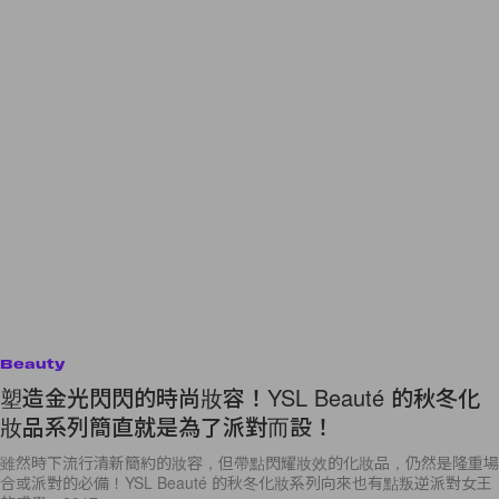
Beauty
塑造金光閃閃的時尚妝容！YSL Beauté 的秋冬化
妝品系列簡直就是為了派對而設！
雖然時下流行清新簡約的妝容，但帶點閃耀妝效的化妝品，仍然是隆重場
合或派對的必備！YSL Beauté 的秋冬化妝系列向來也有點叛逆派對女王