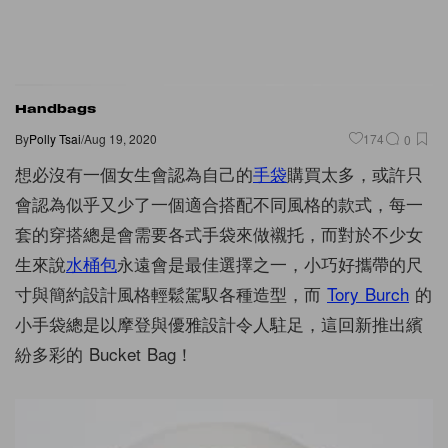
Handbags
By
Polly Tsai
/
Aug 19, 2020
174
0
想必沒有一個女生會認為自己的
手袋
購買太多，或許只
會認為似乎又少了一個適合搭配不同風格的款式，每一
套的穿搭總是會需要各式手袋來做襯托，而對於不少女
生來說
水桶包
永遠會是最佳選擇之一，小巧好攜帶的尺
寸與簡約設計風格輕鬆駕馭各種造型，而
Tory Burch
的
小手袋總是以摩登與優雅設計令人駐足，這回新推出繽
紛多彩的 Bucket Bag！