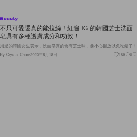
Beauty
不只可愛還真的能拉絲！紅遍 IG 的韓國芝士洗面
皂具有多種護膚成分和功效！
用過的韓國女生表示，洗面皂真的會有芝士味，要小心擺放以免吃錯了！
By
Crystal Chan
/
2020年8月18日
189
0