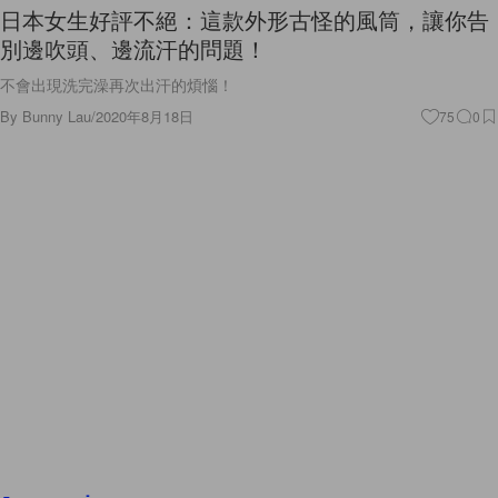
日本女生好評不絕：這款外形古怪的風筒，讓你告
別邊吹頭、邊流汗的問題！
不會出現洗完澡再次出汗的煩惱！
By
Bunny Lau
/
2020年8月18日
75
0