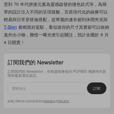
受到 70 年代拼接元素為靈感啟發的撞色款式等，為簡
單的設計注入不同的呈現樣貌，百搭現代化的線條可以
輕易與日常穿搭做搭配，從華麗的連衣裙到休閒夾克與
T-Shirt
都相當好駕馭，看似迷你的尺寸其實卻可以收納
進外出小物，難怪一曝光便引起關注，預計全國於 9 月
4 日開賣！
訂閱我們的 Newsletter
訂閱我們的 Newsletter，你每週都會收到 POPBEE 獨家時尚新
聞和最新潮流資訊。
訂閱
點擊訂閱即表示您同意我們的
服務條款
與
隱私政策
。