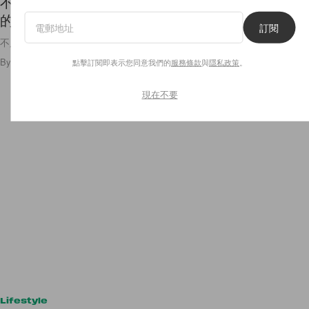
不只是 Vintage：只花幾分鐘售罄，這些復古懷舊
的 Nike Tee 究竟有什麼魅力？
訂閱
不只第一眼吸睛，了解背後意義又更喜歡了！
By
Ellen Wang
/
2020年8月18日
71
0
點擊訂閱即表示您同意我們的
服務條款
與
隱私政策
。
現在不要
Lifestyle