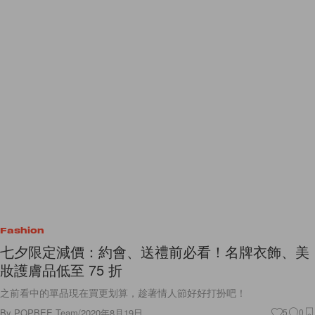
Fashion
七夕限定減價：約會、送禮前必看！名牌衣飾、美
妝護膚品低至 75 折
之前看中的單品現在買更划算，趁著情人節好好打扮吧！
By
POPBEE Team
/
2020年8月19日
5
0