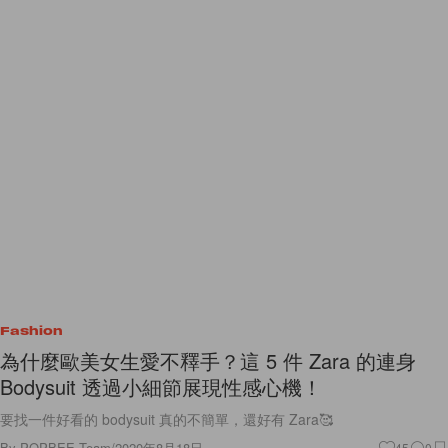
Fashion
為什麼歐美女生愛不釋手？這 5 件 Zara 的連身
Bodysuit 透過小細節展現性感心機！
要找一件好看的 bodysuit 真的不簡單，還好有 Zara🥰
By
POPBEE Team
/
2020年8月18日
45
0