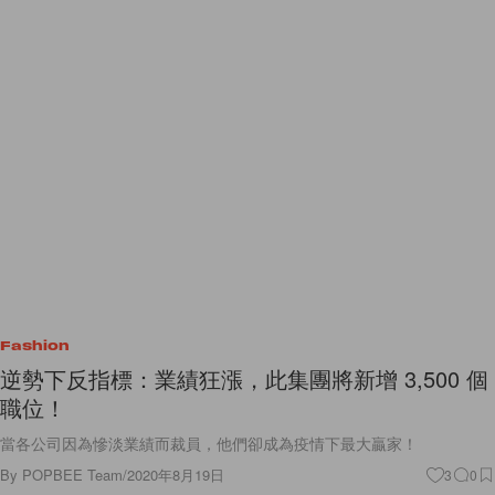
Fashion
逆勢下反指標：業績狂漲，此集團將新增 3,500 個
職位！
當各公司因為慘淡業績而裁員，他們卻成為疫情下最大贏家！
By
POPBEE Team
/
2020年8月19日
3
0