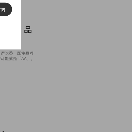
訂閱
收購公司：品
時來得吃香，即使品牌
可能就是「AA」。