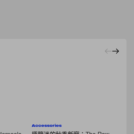
Accessories
Ac
paolo
極簡迷的秋季新寵：The Row
永