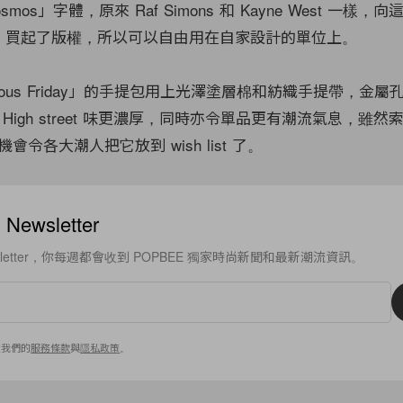
Kosmos」字體，原來 Raf Simons 和 Kayne West 一樣
ydahl 買起了版權，所以可以自由用在自家設計的單位上。
mous Friday」的手提包用上光澤塗層棉和紡織手提帶，金
igh street 味更濃厚，同時亦令單品更有潮流氣息，雖然索價
令各大潮人把它放到 wish list 了。
ewsletter
sletter，你每週都會收到 POPBEE 獨家時尚新聞和最新潮流資訊。
意我們的
服務條款
與
隱私政策
。