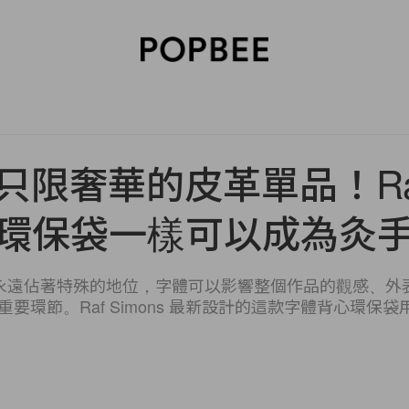
SORIES
BEAUTY
WELLNESS
LIFESTYLE
CELEBRITIES
V
 不只限奢華的皮革單品！Raf
環保袋一樣可以成為灸
永遠佔著特殊的地位，字體可以影響整個作品的觀感、外
要環節。Raf Simons 最新設計的這款字體背心環保袋用上