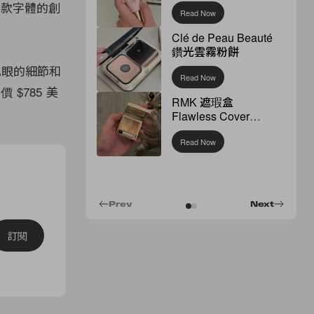
，向這款字體的創
Read Now
Clé de Peau Beauté
鑽光雲霧粉餅
屬孔眼的細節和
Read Now
 $785 美
RMK 遮瑕盒
Flawless Cover
Concealer
Read Now
Prev
Next
訂閱