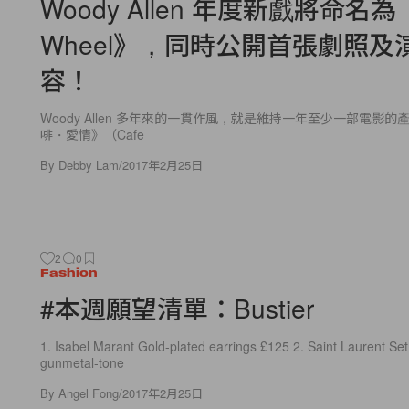
Woody Allen 年度新戲將命名為《
Wheel》，同時公開首張劇照及
容！
Woody Allen 多年來的一貫作風，就是維持一年至少一部電影
啡・愛情》（Cafe
By
Debby Lam
/
2017年2月25日
2
0
Fashion
#本週願望清單：Bustier
1. Isabel Marant Gold-plated earrings £125 2. Saint Laurent Set
gunmetal-tone
By
Angel Fong
/
2017年2月25日