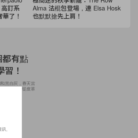
aga 高訂系
Alma 法棍包登場，連 Elsa Hosk
He
奢華了！
也默默搶先上肩！
哪
個都有點
學習！
悶和黑白灰，春天當
亮點，又或者從皮革
資訊。