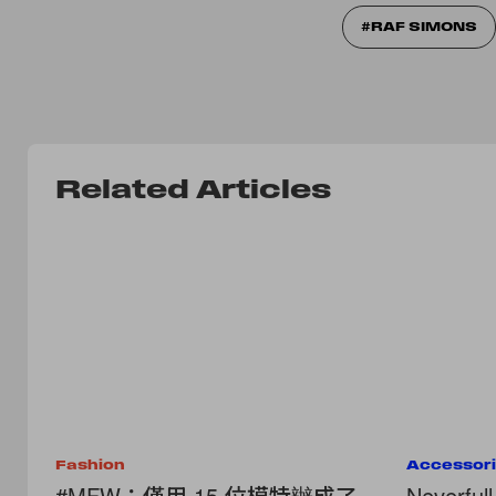
RAF SIMONS
Related Articles
Fashion
Accessor
#MFW：僅用 15 位模特辦成了
Neverf