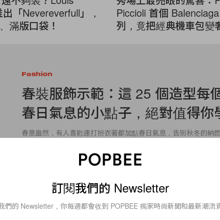
 推出「Nevereverfull」，
Piccioli 首個 Balenci
、滿版口袋！
列，竟把經典機車包變
Fashion
春裝服飾示範：這 25 個造型每
春日氣息的小點子，絕對值得你
春意盎然，有人喜歡連打扮衣著都加點春日氣息，告別秋冬的納
然想來點粉嫩明媚的色系和穿搭，例如從髮飾中夾綴以鮮花飾為
手袋中換上藤織籃子，全部都是可以為春季改變的小點子，
By
Debby Lam
/
2017年2月25日
訂閱我們的 Newsletter
我們的 Newsletter，你每週都會收到 POPBEE 獨家時尚新聞和最新潮流