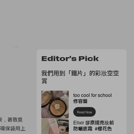
Editor's Pick
我們用到「鐵片」的彩妝空空
賞
too cool for school
修容盤
Read Now
表，甚致奠
Elixir 膠原提亮妝前
心環保袋用上
防曬底霜 #櫻花色