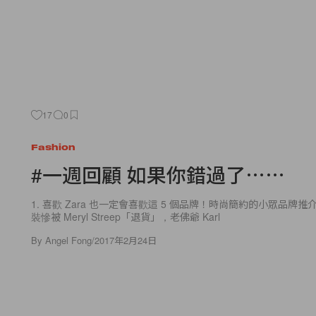
17
0
Fashion
#一週回顧 如果你錯過了⋯⋯
1. 喜歡 Zara 也一定會喜歡這 5 個品牌！時尚簡約的小眾品牌推介 2.
裝慘被 Meryl Streep「退貨」，老佛爺 Karl
By
Angel Fong
/
2017年2月24日