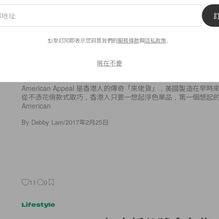
18
0
Fashion
點擊訂閱即表示您同意我們的
服務條款
與
隱私政策
。
American Apparel 有救了！
牌初定將於 3 月回歸市場
現在不要
American Appeal 是香港人的傳奇「來佬貨」，美國製造在早
從不憑花俏款式取巧，香港人只要一想起淨色單品，第一個想起的
American
By
Debby Lam
/
2017年2月25日
11
0
Lifestyle