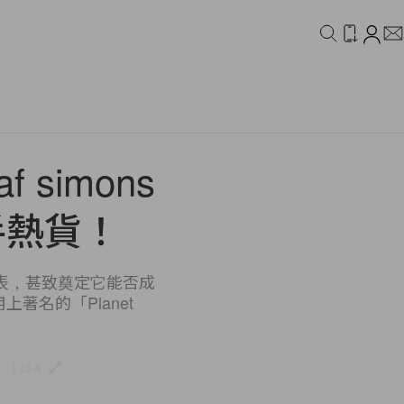
IDEO
CAMPAIGN
 simons
手熱貨！
表，甚致奠定它能否成
著名的「Planet
1 of 4