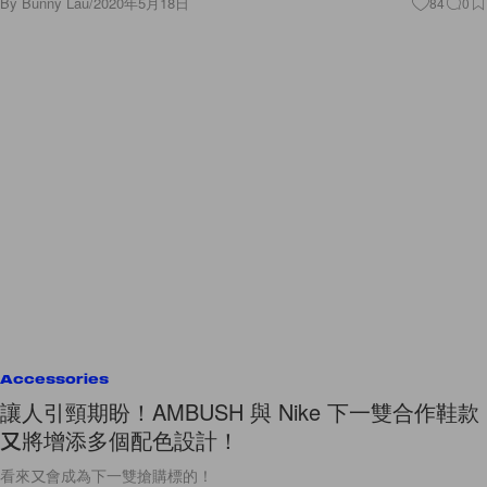
Accessories
讓人引頸期盼！AMBUSH 與 Nike 下一雙合作鞋款
又將增添多個配色設計！
看來又會成為下一雙搶購標的！
By
Amber Ku
/
2020年5月18日
5
0