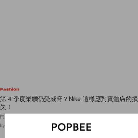
Fashion
第 4 季度業績仍受威脅？Nike 這樣應對實體店的損
失！
門店被迫關閉的日子，Nike 唯有另尋出路！
By
Ashley Pang
/
2020年5月18日
3
0