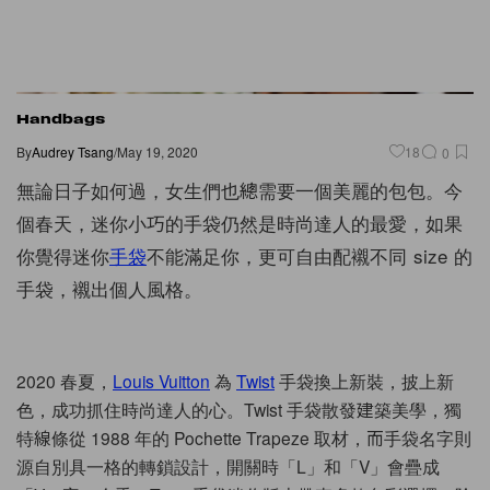
Handbags
By
Audrey Tsang
/
May 19, 2020
18
0
無論日子如何過，女生們也總需要一個美麗的包包。今
個春天，迷你小巧的手袋仍然是時尚達人的最愛，如果
你覺得迷你
手袋
不能滿足你，更可自由配襯不同 size 的
手袋，襯出個人風格。
2020 春夏，
Louis Vuitton
為
Twist
手袋換上新裝，披上新
色，成功抓住時尚達人的心。Twist 手袋散發建築美學，獨
特線條從 1988 年的 Pochette Trapeze 取材，而手袋名字則
源自別具一格的轉鎖設計，開關時「L」和「V」會疊成