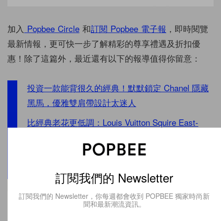
加入
Popbee Circle
和
訂閱 Popbee 電子報
，即時閱覽
最新情報，更可快一步了解精彩的尊享禮遇及折扣優
惠！除了這篇外，最近還有以下的報導值得你留意：
投資一款能背很久的經典！默默鎖定 Chanel 隱藏
黑馬，優雅雙肩帶設計太迷人
比經典老花更低調：Louis Vuitton Squire East-
West 換上全黑 Monogram，秋冬新包太優雅！
Neverfull 還不夠裝？Louis Vuitton 推出
「Nevereverfull」，超大容量、滿版口袋！
訂閱我們的 Newsletter
訂閱我們的 Newsletter，你每週都會收到 POPBEE 獨家時尚新
訂閱我們的 Newsletter
聞和最新潮流資訊。