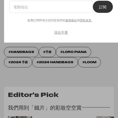
訂閱我們的 Newsletter，你每週都會收到 POPBEE 獨家時尚新
聞和最新潮流資訊。
訂閱
訂閱
點擊訂閱即表示您同意我們的
服務條款
與
隱私政策
。
現在不要
點擊訂閱即表示您同意我們的
服務條款
與
隱私政策
。
HANDBAGS
手袋
LORO PIANA
2024 手袋
2024 HANDBAGS
LOOM
Editor's Pick
我們用到「鐵片」的彩妝空空賞