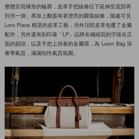
整體呈現梯形的輪廓，皮革手把線條往下延伸至底部再
到另一側，再加上翻蓋有著漂亮的圓弧線條，隨處可見
Loro Piana 精湛的皮革工藝，另外頂部皮革包覆了金屬
配件，另外還有刻印著「LP」品牌名稱縮寫的字樣在正
面的鎖頭，以及手把上掛著的金屬環，為 Loom Bag 添
奢華氣息，滿滿知性氣質氛圍。