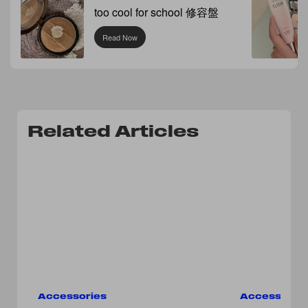
too cool for school 修容盤
Read Now
Related Articles
Accessories
Accessorie