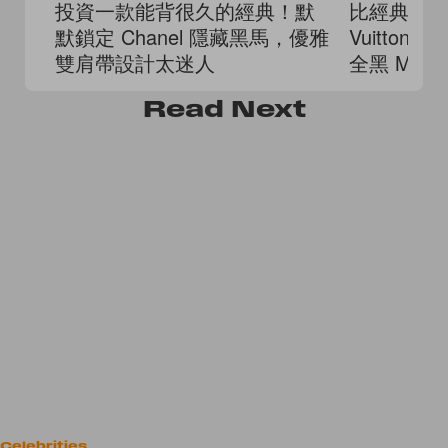
投資一款能背很久的經典！默
比經典老花更
默鎖定 Chanel 隱藏黑馬，優雅
Vuitton S
雙肩帶設計太迷人
全黑 Mon
優雅！
Read
Next
Celebrities