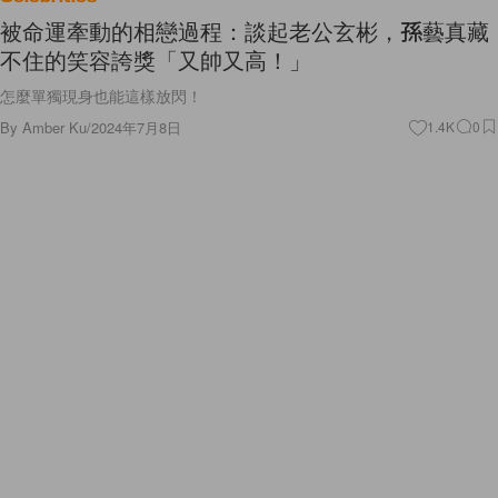
被命運牽動的相戀過程：談起老公玄彬，孫藝真藏
不住的笑容誇獎「又帥又高！」
怎麼單獨現身也能這樣放閃！
By
Amber Ku
/
2024年7月8日
1.4K
0