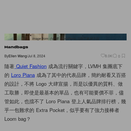
Image from 小紅書 / LoroPiana 沈阳万象城方园
Handbags
By
Ellen Wang
/
Jul 8, 2024
8.0K
0
隨著
Quiet Fashion
成為流行關鍵字，LVMH 集團底下
的
Loro Piana
成為了其中的代表品牌，簡約耐看又百搭
的設計，不將 Logo 大肆宣揚，而是以優異的質料、做
工取勝，即使是最基本的單品，也有可能要價不菲，儘
管如此，也擋不了 Loro Piana 登上人氣品牌排行榜，幾
乎一包難求的 Extra Pocket，似乎要有了強力接棒者
Loom bag？