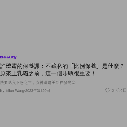
Beauty
許瑋甯的保養課：不藏私的「比例保養」是什麼？
原來上乳霜之前，這一個步驟很重要！
快要邁入不惑之年，女神還是美到在發光😍
By
Ellen Wang
/
2023年3月20日
121
0