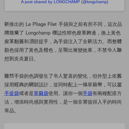
A post shared by LONGCHAMP (@longchamp)
新推出的 Le Pliage Filet 手袋與之前有所不同，這次品
牌捨棄了 Longchamp 標誌性棕色皮革飾邊，換上黃色
皮革翻蓋和頂部提手，為手袋注入了全新活力。而整體
顏色採用了黃色及橙色，呈現出漸變效果，不禁令人聯
想到炎炎夏日。
雖然手袋的色調發生了令人驚喜的變化，但外型上依舊
採用經典的網狀設計，並同時配上一條單肩帶，可以當
手提袋
或者是
單肩袋
使用。讓你一個
手袋
有兩種配搭方
法，增添時尚感與實用性，是一個非常值得入手的時尚
單品。