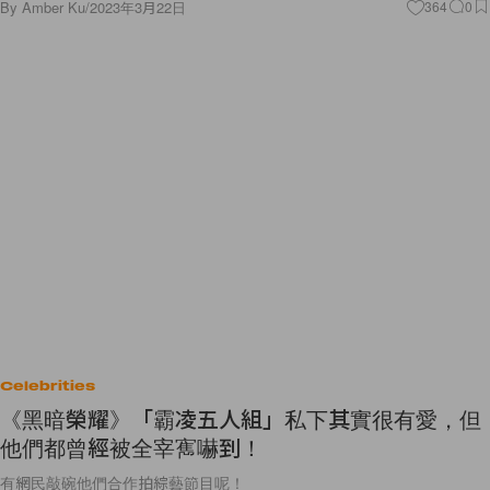
By
Amber Ku
/
2023年3月22日
364
0
Celebrities
《黑暗榮耀》「霸凌五人組」私下其實很有愛，但
他們都曾經被全宰寯嚇到！
有網民敲碗他們合作拍綜藝節目呢！