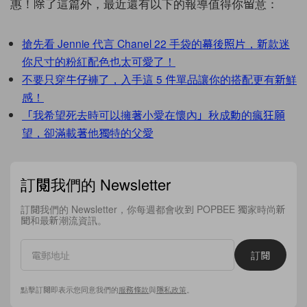
惠！除了這篇外，最近還有以下的報導值得你留意：
搶先看 Jennie 代言 Chanel 22 手袋的幕後照片，新款迷
你尺寸的粉紅配色也太可愛了！
不要只穿牛仔褲了，入手這 5 件單品讓你的搭配更有新鮮
感！
「我希望死去時可以擁著小愛在懷內」秋成勳的瘋狂願
望，卻滿載著他獨特的父愛
訂閱我們的 Newsletter
訂閱我們的 Newsletter，你每週都會收到 POPBEE 獨家時尚新
聞和最新潮流資訊。
訂閱
點擊訂閱即表示您同意我們的
服務條款
與
隱私政策
。