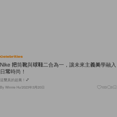
Celebrities
Nike 把筒靴與球鞋二合為一，讓未來主義美學融入
日常時尚！
這雙真的超美！💕
By
Winnie Hu
/
2023年3月20日
103
0