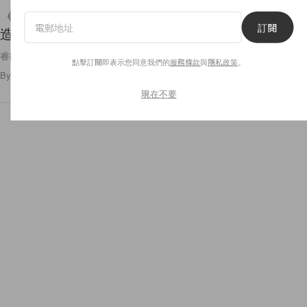
《黑暗榮耀》睿帥有著好演技備受期待，為雜誌拍
訂閱
造型照氣場更不失專業模特兒！
睿帥真的太可愛了～
點擊訂閱即表示您同意我們的
服務條款
與
隱私政策
。
By
POPBEE Team
/
2023年3月21日
18
0
現在不要