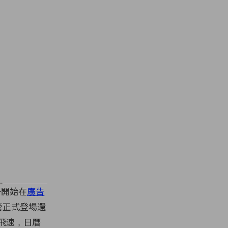
一開始在
廣告
管正式登場還
飛速，日曆