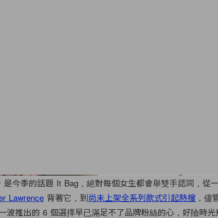
obby 是今季的話題 It Bag，絕對每個女生都會舉雙手認同，從
r Lawrence
背著它，到
尚未上架全系列款式引起熱搜
，儘
一波推出的 6 個選擇早已滿足不了品牌粉絲的心，好險時光