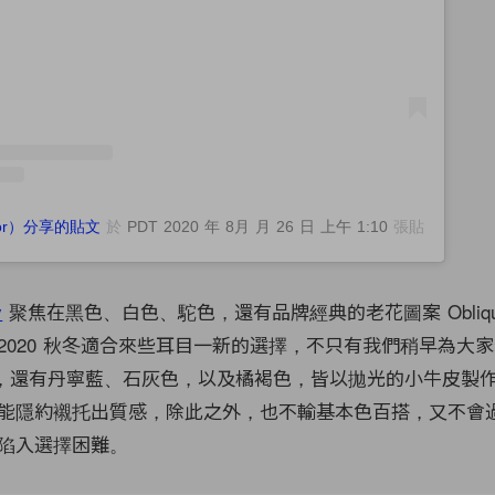
@dior）分享的貼文
於
PDT 2020 年 8月 月 26 日 上午 1:10
張貼
y
聚焦在黑色、白色、駝色，還有品牌經典的老花圖案 Obliq
2020 秋冬適合來些耳目一新的選擇，不只有我們稍早為大
，還有丹寧藍、石灰色，以及橘褐色，皆以拋光的小牛皮製
能隱約襯托出質感，除此之外，也不輸基本色百搭，又不會
陷入選擇困難。