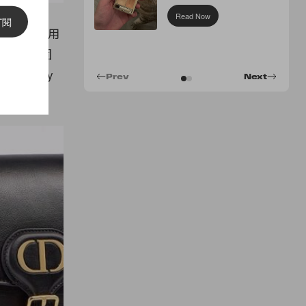
Concealer
Read Now
訂閱
細節映出的用
革線穿洞固
 Bobby
Prev
Next