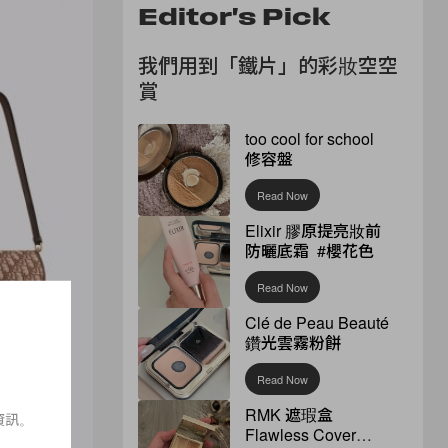
Editor's Pick
我們用到「鐵片」的彩妝空空
賞
too cool for school
修容盤
Read Now
Elixir 膠原提亮妝前
防曬底霜 #櫻花色
Read Now
Clé de Peau Beauté
鑽光雲霧粉餅
Read Now
RMK 遮瑕盒
資訊。
Flawless Cover