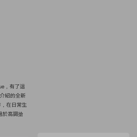
ue，有了這
家介紹的全新
作，在日常生
過於高調搶