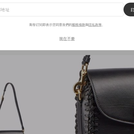
色的 Dior Bobby 也有新款式，輪廓上大致一樣，不過從
個袋身選用了帶紋路的小牛皮製作，手袋的接合處改以粗皮
點擊訂閱即表示您同意我們的
服務條款
與
隱私政策
。
注入了率性
不羈
的風格，是不是也讓你蠢蠢欲動呢？此手工編織
現在不要
本登場，有興趣的朋友可以趕快去靠櫃看看真身了！