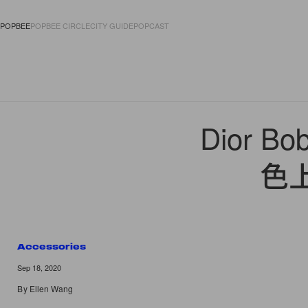
POPBEE
POPBEE CIRCLE
CITY GUIDE
POPCAST
FASHION
ACCES
Dior
色
Accessories
Sep 18, 2020
By
Ellen Wang