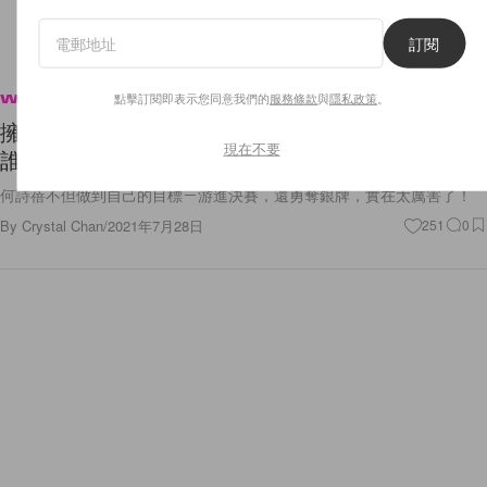
訂閱
點擊訂閱即表示您同意我們的
服務條款
與
隱私政策
。
Wellness
擁有混血兒的外表，但生長於香港的何詩蓓比我們
現在不要
誰都更熱愛香港！
何詩蓓不但做到自己的目標－游進決賽，還勇奪銀牌，實在太厲害了！
By
Crystal Chan
/
2021年7月28日
251
0