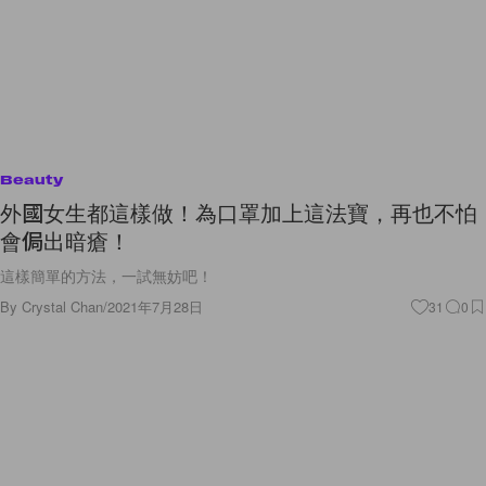
Beauty
外國女生都這樣做！為口罩加上這法寶，再也不怕
會侷出暗瘡！
這樣簡單的方法，一試無妨吧！
By
Crystal Chan
/
2021年7月28日
31
0