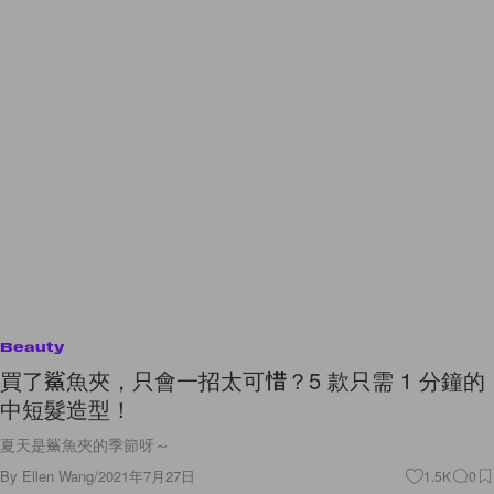
Beauty
買了鯊魚夾，只會一招太可惜？5 款只需 1 分鐘的
中短髮造型！
夏天是鯊魚夾的季節呀～
By
Ellen Wang
/
2021年7月27日
1.5K
0