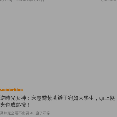
Celebrities
逆時光女神：宋慧喬紮著辮子宛如大學生，頭上髮
夾也成熱搜！
喬妹完全看不出要 40 歲了🤭😱