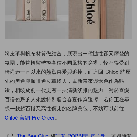
將皮革與帆布材質做結合，展現出一種隨性卻又摩登的
氛圍，能夠輕鬆轉換各種不同風格的穿搭，怪不得受到
時尚迷一直以來的熱烈喜愛與追捧，而這回 Chloé 將原
先的黑色與咖啡色皮革換去，重新帶來淡米色作為點
綴，相較於前一代更有一抹清新淡雅的魅力，對於喜愛
百搭色系的人來說特別適合春夏作為選擇，若你正在尋
找一款超百搭又高性價比的名牌美包，不妨可以前往
Chloé 官網 Pre-Order
。
加入
The Bee Club
和
訂閱 POPBEE 電子報
，可即時閱