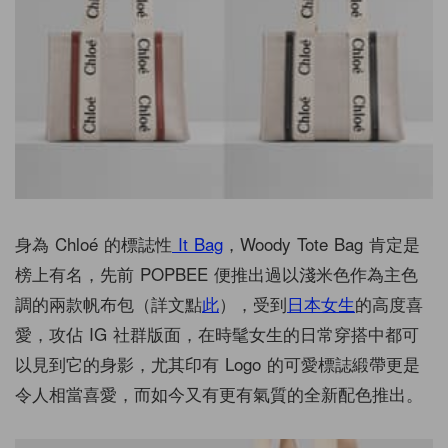
身為 Chloé 的標誌性
It Bag
，Woody Tote Bag 肯定是
榜上有名，先前 POPBEE 便推出過以淺米色作為主色
調的兩款帆布包（詳文點
此
），受到
日本女生
的高度喜
愛，攻佔 IG 社群版面，在時髦女生的日常穿搭中都可
以見到它的身影，尤其印有 Logo 的可愛標誌緞帶更是
令人相當喜愛，而如今又有更有氣質的全新配色推出。