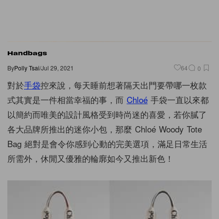
Handbags
By
Polly Tsai
/
Jul 29, 2021
64
0
對於
手袋
控來說，每天睡前想著隔天出門要帶哪一枚款
式其實是一件相當幸福的事，而
Chloé
手袋一直以來都
以簡約而唯美的設計風格受到時尚迷的喜愛，若你膩了
各大品牌所推出的迷你小包，那麼 Chloé Woody Tote
Bag 絕對是會令你感到心動的完美選項，滿足日常生活
所需外，休閒又優雅的輪廓如今又推出新色！