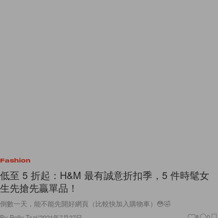
Fashion
低至 5 折起：H&M 最有誠意折扣季，5 件時髦女
生先搶先贏單品！
倒數一天，能不能先開好網頁（比較快加入購物車）😳🤣
By
Polly Tsai
/
2021年7月27日
8
0