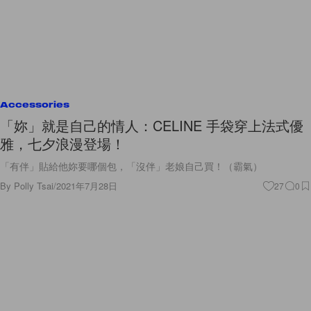
Accessories
「妳」就是自己的情人：CELINE 手袋穿上法式優
雅，七夕浪漫登場！
「有伴」貼給他妳要哪個包，「沒伴」老娘自己買！（霸氣）
By
Polly Tsai
/
2021年7月28日
27
0