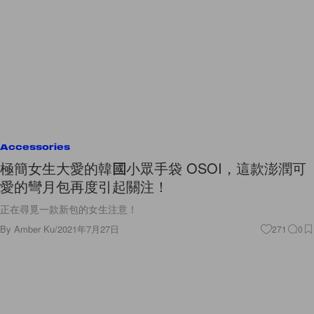
Accessories
極簡女生大愛的韓國小眾手袋 OSOI，這款澎潤可
愛的彎月包再度引起關注！
正在尋覓一款新包的女生注意！
By
Amber Ku
/
2021年7月27日
271
0