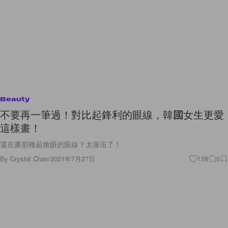
Beauty
不要再一筆過！對比起鋒利的眼線，韓國女生更愛
這樣畫！
還在畫那種超搶眼的眼線？太落伍了！
By
Crystal Chan
/
2021年7月27日
138
0