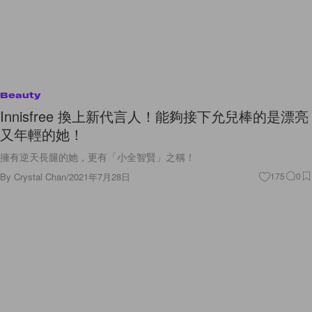
Beauty
Innisfree 換上新代言人！能夠接下允兒棒的是漂亮
又年輕的她！
擁有逆天長腿的她，更有「小全智賢」之稱！
By
Crystal Chan
/
2021年7月28日
175
0