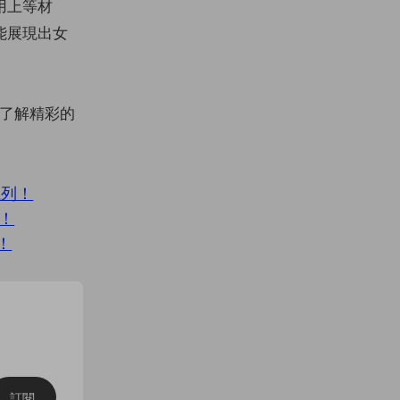
用上等材
能展現出女
了解精彩的
大系列！
高！
！
訂閱