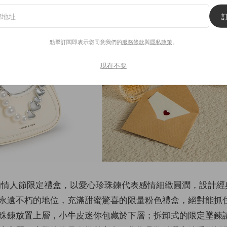
點擊訂閱即表示您同意我們的
服務條款
與
隱私政策
。
現在不要
 Keith 的情人節限定禮盒，以愛心珍珠鍊代表感情細緻圓潤，設計
永遠不朽的地位，充滿甜蜜驚喜的限量粉色禮盒，絕對能抓
珠鍊放置上層，小牛皮迷你包藏於下層；拆卸式的限定墜鍊