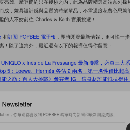
皮亮麗、摩登簡約只在幾秒之內，此為品牌精選高端系列採
而成，兼具設計感與品質的時髦單品，不需過度花費心思就
人不妨前往 Charles & Keith 官網挑選！
b
和
訂閱
POPBEE
電子報
，即時閱覽最新情報，更可快一步
惠！除了這篇外，最近還有以下的報導值得你留意：
IQLO x Inès de La Fressange 最新聯乘，必買三
op 5：Loewe、Hermés 各佔 2 兩名，第一名性價比超
ix《體能之巔：百人大挑戰》參賽者 IG，這身材誰能抵抗得住
ewsletter
sletter，你每週都會收到 POPBEE 獨家時尚新聞和最新潮流資訊。