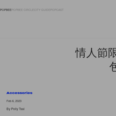
POPBEE
POPBEE CIRCLE
CITY GUIDE
POPCAST
FASHION
ACCES
情人節限定
Accessories
Feb 6, 2023
By
Polly Tsai