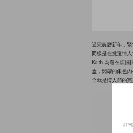
過完農曆新年，緊接
同樣是在挑選情人節
Keith 為還
盒，閃耀的銀色內
全就是情人節的完
訂閱