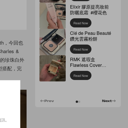
Elixir 膠原提亮妝前
防曬底霜 #櫻花色
Read Now
Clé de Peau Beauté
鑽光雲霧粉餅
th，今回也
Read Now
les &
雅的珍珠白外
RMK 遮瑕盒
Flawless Cover
型搭配，完
Concealer
Read Now
Prev
Next
資訊。