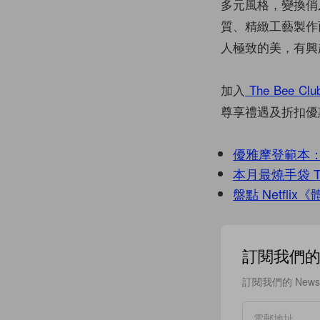
多元風格，變換俏
質、精緻工藝製作
人極致的美，有興趣的
加入
The Bee Clu
尊享禮遇及折扣優
優雅摩登範本：UN
本月最燒手袋 T
盤點 Netfl
訂閱我們的 N
訂閱我們的 New