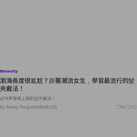
Beauty
瀏海長度很尷尬？跟著潮流女生，學習最流行的髮
夾戴法！
趕快學會最上鏡的髮夾戴法！
By
Ashley Pang
/
2020年6月22日
22
0