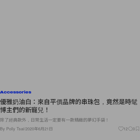
Accessories
優雅奶油白：來自平價品牌的串珠包，竟然是時髦
博主們的新寵兒！
除了經典款外，日常生活一定要有一款精緻的夢幻手袋！
By
Polly Tsai
/
2020年6月21日
12
0