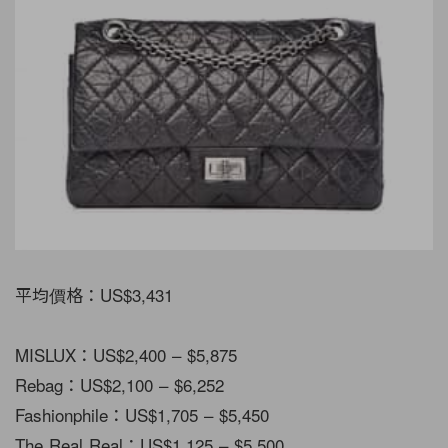
平均價格：US$3,431
MISLUX：US$2,400 – $5,875
Rebag：US$2,100 – $6,252
Fashionphile：US$1,705 – $5,450
The Real Real：US$1,125 – $5,500