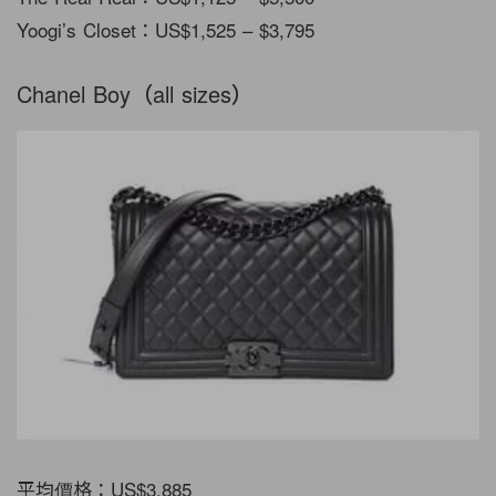
Yoogi’s Closet：US$1,525 – $3,795
Chanel Boy（all sizes）
平均價格：US$3,885