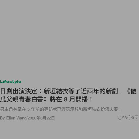
Lifestyle
日劇出演決定：新垣結衣等了近兩年的新劇，《傻
瓜父親青春白書》將在 8 月開播！
男主角甚至在 5 年前的專訪就已經表示想和新垣結衣扮演夫妻！
By
Ellen Wang
/
2020年6月22日
38
0