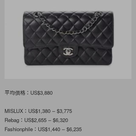
平均價格：US$3,880
MISLUX：US$1,380 – $3,775
Rebag：US$2,655 – $6,320
Fashionphile：US$1,440 – $6,235