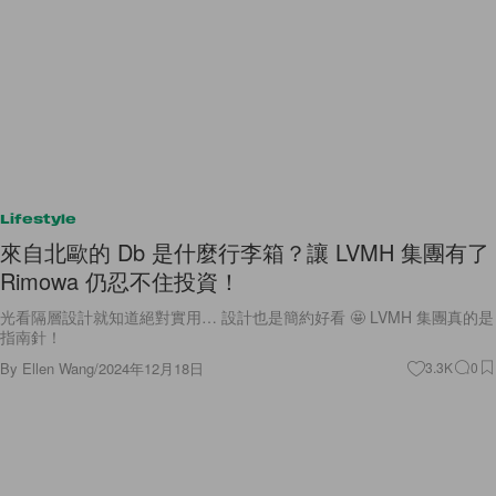
Lifestyle
來自北歐的 Db 是什麼行李箱？讓 LVMH 集團有了
Rimowa 仍忍不住投資！
光看隔層設計就知道絕對實用… 設計也是簡約好看 🤩 LVMH 集團真的是
指南針！
By
Ellen Wang
/
2024年12月18日
3.3K
0