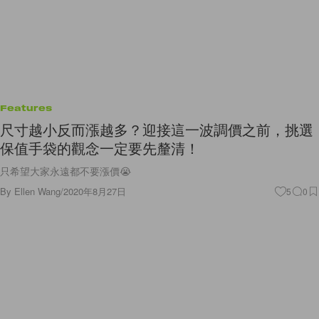
Features
尺寸越小反而漲越多？迎接這一波調價之前，挑選
保值手袋的觀念一定要先釐清！
只希望大家永遠都不要漲價😭
By
Ellen Wang
/
2020年8月27日
5
0