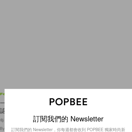
Features
一個頭像值 3000 萬？這些千萬級的 NFT 項目必須
認識！
訂閱我們的 Newsletter
每天逾千萬款如 Monkey Kingdom 和 BunnyWarriors 的 NFT
By
Cindy Chim
/
2022年7月30日
28
0
訂閱我們的 Newsletter，你每週都會收到 POPBEE 獨家時尚新