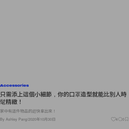
Accessories
只需添上這個小細節，你的口罩造型就能比別人時
髦精緻！
家中有這件物品的趕快拿出來！
By
Ashley Pang
/
2020年10月30日
4
0