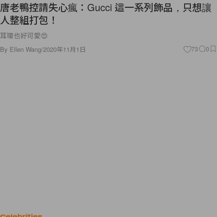
唐老鴨控請失心瘋：Gucci 這一系列飾品，只想讓
人整組打包！
耳環也好可愛😍
By
Ellen Wang
/
2020年11月1日
73
0
Celebrities