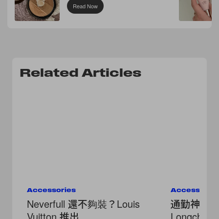
Read Now
Related Articles
Accessories
Accessorie
Neverfull 還不夠裝？Louis
通勤神包
Vuitton 推出
Longcham