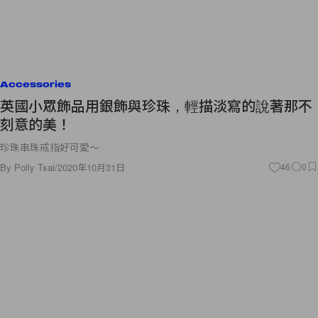
Accessories
英國小眾飾品用銀飾與珍珠，輕描淡寫的說著那不
刻意的美！
珍珠串珠戒指好可愛～
By
Polly Tsai
/
2020年10月31日
46
0