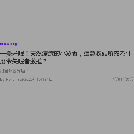
Beauty
一覺好眠！天然療癒的小眾香，這款枕頭噴霧為什
麼令失眠者激推？
用過都說好睡！
By
Polly Tsai
/
2020年10月31日
93
0