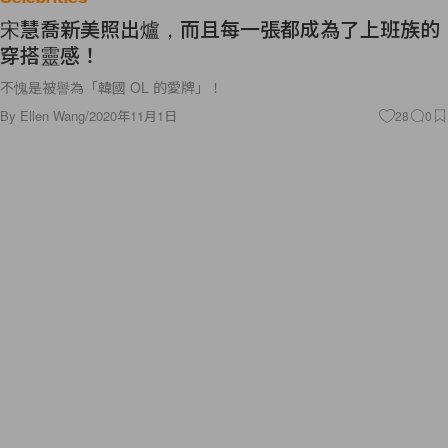
宋慧喬新美照出爐，而且每一張都成為了上班族的
穿搭靈感！
不愧是被譽為「韓國 OL 的愛牌」！
By
Ellen Wang
/
2020年11月1日
28
0