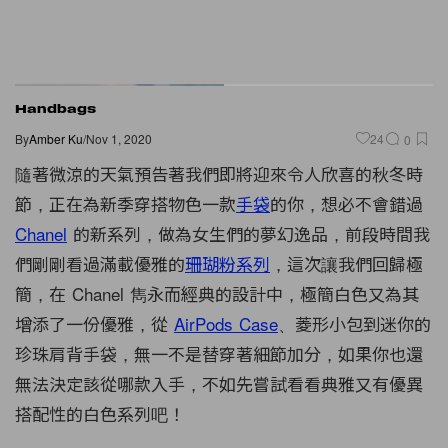
Handbags
By
Amber Ku
/
Nov 1, 2020
24
0
隨著微涼的天氣預告著我們即將迎來令人欣喜的秋冬時
節，正在為新季穿搭物色一款
手袋
的你，想必不會錯過
Chanel
的新系列，做為女生們的夢幻逸品，前段時間我
們剛剛看過滿載優雅的
珊瑚粉系列
，這次讓我們回歸極
簡，在 Chanel 雋永而經典的設計中，極簡白色又為其
增添了一份優雅，從
AirPods Case
、菱形小包到迷你的
珍珠肩背手袋，無一不是替穿著細節加分，如果你也還
無法決定該從哪款入手，不如先嘗試看看典雅又有優異
搭配性的白色系列吧！