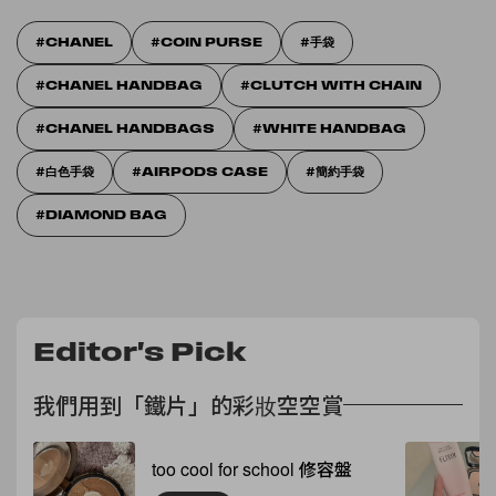
CHANEL
COIN PURSE
手袋
CHANEL HANDBAG
CLUTCH WITH CHAIN
CHANEL HANDBAGS
WHITE HANDBAG
白色手袋
AIRPODS CASE
簡約手袋
DIAMOND BAG
Editor's Pick
我們用到「鐵片」的彩妝空空賞
too cool for school 修容盤