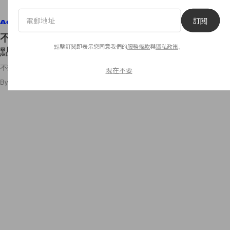
訂閱
Accessories
不想被誤會是廉價貨？買這款流行靴子前要注意幾
點擊訂閱即表示您同意我們的
服務條款
與
隱私政策
。
點！
不想氣質款變廉價貨，入手前要注意！
現在不要
By
Ashley Pang
/
2020年10月31日
37
0