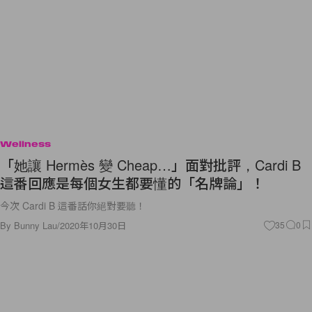
Wellness
「她讓 Hermès 變 Cheap…」面對批評，Cardi B
這番回應是每個女生都要懂的「名牌論」！
今次 Cardi B 這番話你絕對要聽！
By
Bunny Lau
/
2020年10月30日
35
0