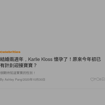
Celebrities
結婚兩週年，Karlie Kloss 懷孕了！原來今年初已
有計劃迎接寶寶？
很期待知道寶寶的性別！
By
Ashley Pang
/
2020年10月30日
7
0