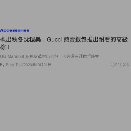
Accessories
襯出秋冬沈穩美，Gucci 熱賣銀包推出耐看的高級
棕！
GG Marmont 棕色皮革推出卡包、卡夾還有迷你手袋🧡
By
Polly Tsai
/
2020年10月31日
23
0