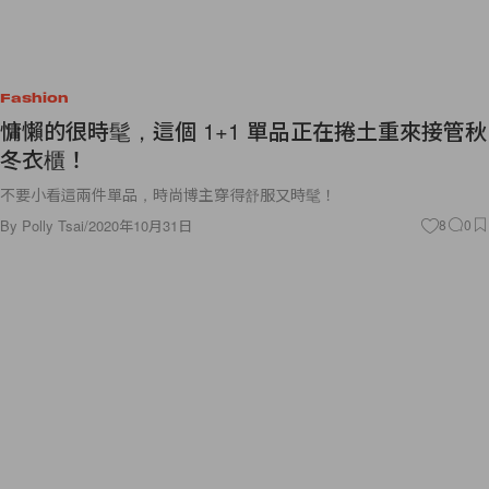
Fashion
慵懶的很時髦，這個 1+1 單品正在捲土重來接管秋
冬衣櫃！
不要小看這兩件單品，時尚博主穿得舒服又時髦！
By
Polly Tsai
/
2020年10月31日
8
0