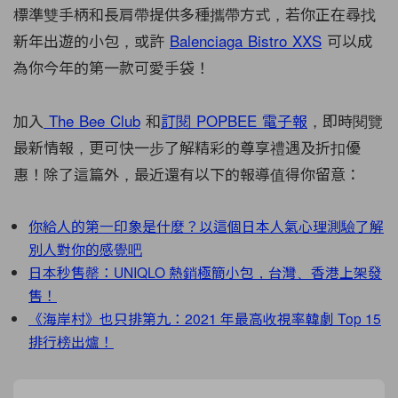
標準雙手柄和長肩帶提供多種攜帶方式，若你正在尋找
新年出遊的小包，或許
Balenciaga Bistro XXS
可以成
為你今年的第一款可愛手袋！
加入
The Bee Club
和
訂閱 POPBEE 電子報
，即時閱覽
最新情報，更可快一步了解精彩的尊享禮遇及折扣優
惠！除了這篇外，最近還有以下的報導值得你留意：
你給人的第一印象是什麼？以這個日本人氣心理測驗了解
別人對你的感覺吧
日本秒售罄：UNIQLO 熱銷極簡小包，台灣、香港上架發
售！
《海岸村》也只排第九：2021 年最高收視率韓劇 Top 15
排行榜出爐！