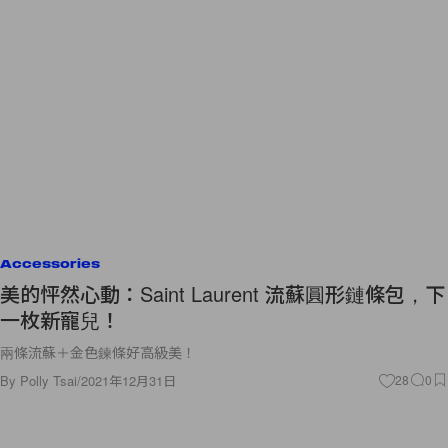
Accessories
美的怦然心動：Saint Laurent 流蘇圓形鏈條包，下
一枚新寵兒！
兩條流蘇＋金色鍊條好高級美！
By
Polly Tsai
/
2021年12月31日
28
0