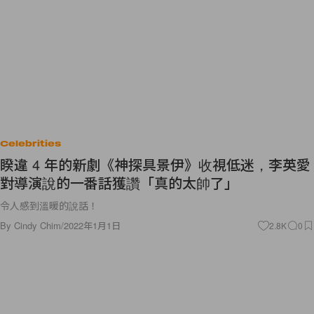
Celebrities
睽違 4 年的新劇《神探具景伊》收視低迷，李英愛
對導演說的一番話獲讚「真的太帥了」
令人感到溫暖的說話！
By
Cindy Chim
/
2022年1月1日
2.8K
0