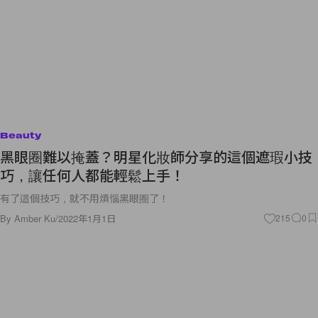
Beauty
黑眼圈難以掩蓋？明星化妝師分享的這個遮瑕小技
巧，讓任何人都能輕鬆上手！
有了這個技巧，就不用煩惱黑眼圈了！
By
Amber Ku
/
2022年1月1日
215
0