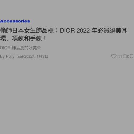
Accessories
偷師日本女生飾品櫃：DIOR 2022 年必買絕美耳
環、項鍊和手鍊！
DIOR 飾品真的好美💛
By
Polly Tsai
/
2022年1月3日
111
0