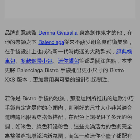
品牌創意總監
Demna Gvasalia
身為創作鬼才的他，在
他的帶領之下
Balenciaga
從來不缺少創意與前衛美學，
在手袋設計上也成為新一代時尚迷的大熱款式，
經典機
車包
、
多款鏈帶小包
、
迷你銀包
等都是關注焦點，本季
更將 Balenciaga Bistro 手袋推出更小尺寸的 Bistro
XXS 版本，更加實用與可愛的設計引起關注。
若你是 Bistro 手袋的粉絲，那麼這回所推出的這款小巧
手袋肯定會是你的心頭肉，剛剛好的尺寸大小非常適合
隨時隨地跟著穿搭做搭配，在配色上還提供了多元的色
調，如米色、綠色和淺粉色，這些充滿活力的色調完全
為整體穿搭增添清新氛圍，而每一款迷你小籃子都配有