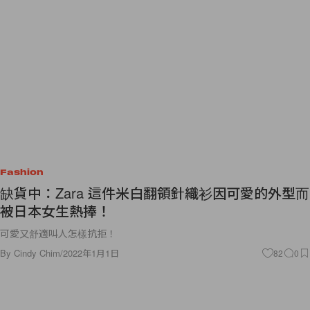
Fashion
缺貨中：Zara 這件米白翻領針織衫因可愛的外型而
被日本女生熱捧！
可愛又舒適叫人怎樣抗拒！
By
Cindy Chim
/
2022年1月1日
82
0