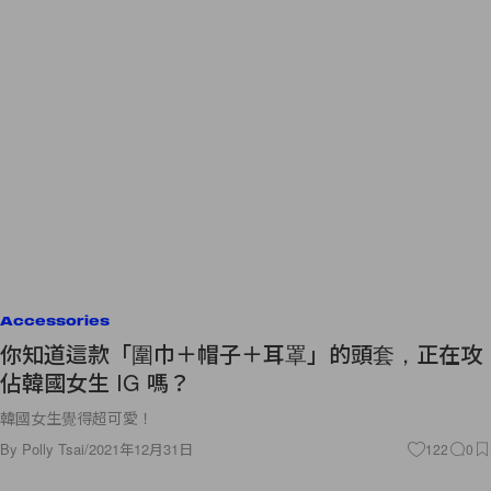
Accessories
你知道這款「圍巾＋帽子＋耳罩」的頭套，正在攻
佔韓國女生 IG 嗎？
韓國女生覺得超可愛！
By
Polly Tsai
/
2021年12月31日
122
0