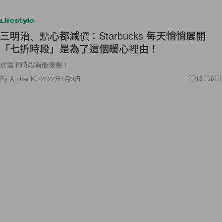
Lifestyle
三明治、點心都減價：Starbucks 每天悄悄展開
「七折時段」是為了這個暖心裡由！
趁這個時段買最優惠！
By
Amber Ku
/
2022年1月3日
13
0