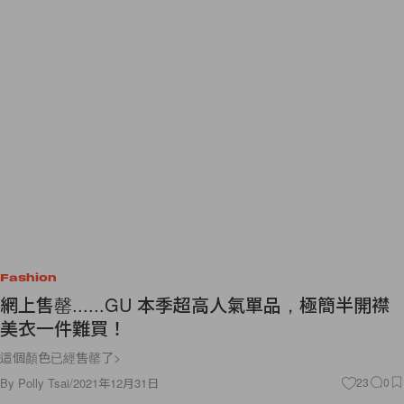
Fashion
網上售罄......GU 本季超高人氣單品，極簡半開襟
美衣一件難買！
這個顏色已經售罄了>
By
Polly Tsai
/
2021年12月31日
23
0