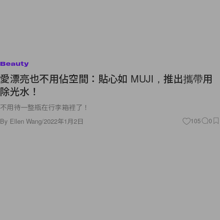
Beauty
愛漂亮也不用佔空間：貼心如 MUJI，推出攜帶用
除光水！
不用待一整瓶在行李箱裡了！
By
Ellen Wang
/
2022年1月2日
105
0