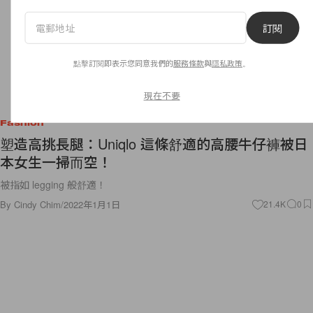
訂閱
點擊訂閱即表示您同意我們的
服務條款
與
隱私政策
。
現在不要
Fashion
塑造高挑長腿：Uniqlo 這條舒適的高腰牛仔褲被日
本女生一掃而空！
被指如 legging 般舒適！
By
Cindy Chim
/
2022年1月1日
21.4K
0