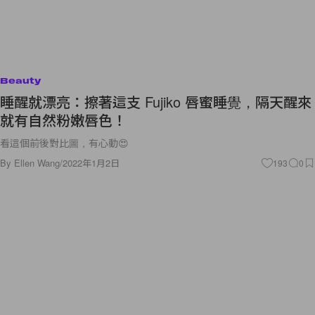
Beauty
睡醒就漂亮：擦著這支 Fujiko 唇蜜睡覺，隔天醒來
就有自然粉嫩唇色！
看這個前後對比圖，有心動😍
By
Ellen Wang
/
2022年1月2日
193
0