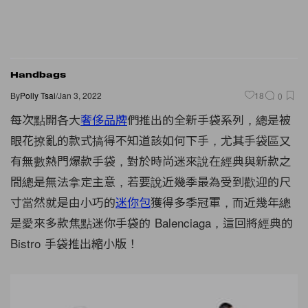
Handbags
By
Polly Tsai
/
Jan 3, 2022
18
0
每次點開各大
奢侈品牌
們推出的全新手袋系列，總是被
眼花撩亂的款式搞得不知道該如何下手，尤其手袋區又
有無數熱門爆款手袋，對於時尚迷來說在經典與新款之
間總是無法拿定主意，若要說近幾季最為受到歡迎的尺
寸當然就是由小巧的
迷你包
獲得多季冠軍，而近幾年總
是愛來多款焦點迷你手袋的 Balenciaga，這回將經典的
Bistro 手袋推出縮小版！