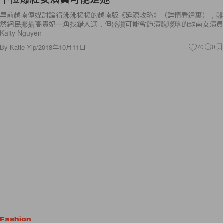
早前越南傳媒討論得沸沸揚揚的越南版《延禧攻略》（詳情看這裏），雖
然網民揶揄高貴妃一角找錯人選，但盛讚可能會飾演魏瓔珞的越南女演員
Kaity Nguyen
By
Katie Yip
/
2018年10月11日
70
0
Fashion