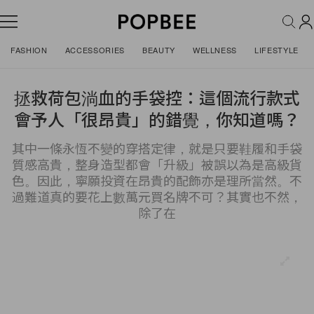
FASHION
ACCESSORIES
BEAUTY
WELLNESS
LIFESTYLE
拯救荷包淌血的手袋控：這個流行款式
會予人「很昂貴」的錯覺，你知道嗎？
其中一條永恆不變的穿搭定律，就是只要鞋履和手袋
質感高貴，整身造型都會「升級」被誤以為是高級貨
色。因此，寧願投資在昂貴的配飾亦是理所當然。不
過難道真的要花上數萬元買名牌不可？其實也不然，
除了在