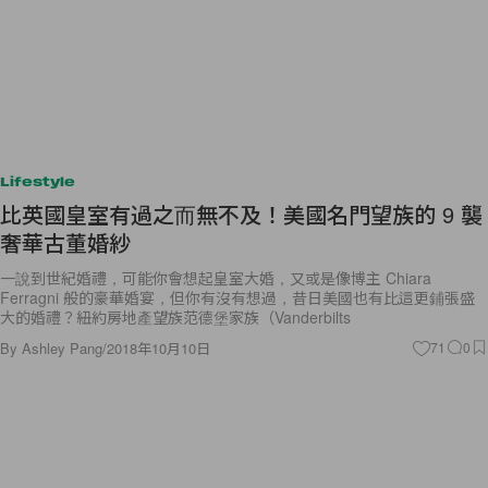
Lifestyle
比英國皇室有過之而無不及！美國名門望族的 9 襲
奢華古董婚紗
一說到世紀婚禮，可能你會想起皇室大婚，又或是像博主 Chiara
Ferragni 般的豪華婚宴，但你有沒有想過，昔日美國也有比這更鋪張盛
大的婚禮？紐約房地產望族范德堡家族（Vanderbilts
By
Ashley Pang
/
2018年10月10日
71
0