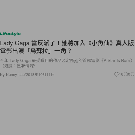
Lifestyle
Lady Gaga 當反派了！她將加入《小魚仙》真人版
電影出演「烏蘇拉」一角？
今年 Lady Gaga 最受矚目的作品必定是她的首部電影《A Star Is Born》
（港譯：星夢情深/
By
Bunny Lau
/
2018年10月11日
16
0