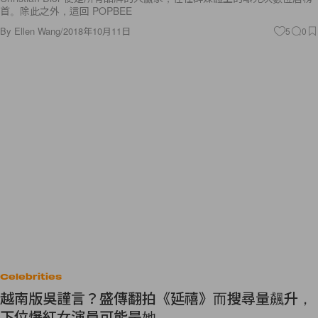
首。除此之外，這回 POPBEE
By
Ellen Wang
/
2018年10月11日
5
0
Celebrities
越南版吳謹言？盛傳翻拍《延禧》而搜尋量飆升，
下位爆紅女演員可能是她