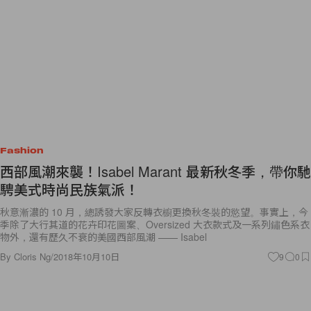
Fashion
西部風潮來襲！Isabel Marant 最新秋冬季，帶你馳
騁美式時尚民族氣派！
秋意漸濃的 10 月，總誘發大家反轉衣櫥更換秋冬裝的慾望。事實上，今
季除了大行其道的花卉印花圖案、Oversized 大衣款式及一系列鏽色系衣
物外，還有歷久不衰的美國西部風潮 —— Isabel
By
Cloris Ng
/
2018年10月10日
9
0