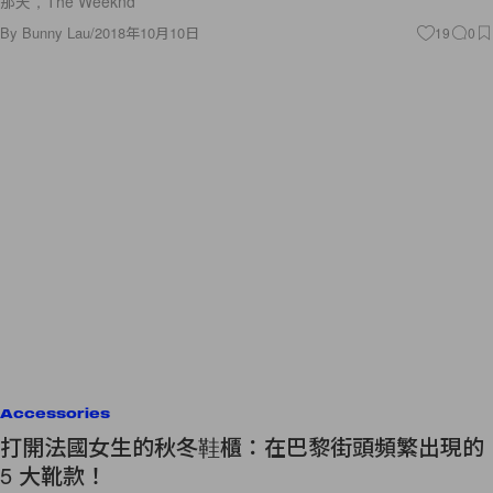
Accessories
打開法國女生的秋冬鞋櫃：在巴黎街頭頻繁出現的
5 大靴款！
穿皮靴的季節又臨近，時裝店也陳列出各樣新款，我們也是時候檢視一下