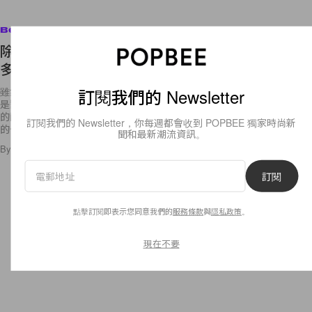
Beauty
除了唇膏和粉底液外，專業化妝師說你還絕對需要
多入手幾支遮瑕膏！
訂閱我們的 Newsletter
雖然人人都只有一張臉，但相信每個女生都有囤積化妝品的習慣吧！尤其
是對於唇膏和粉底液，抵抗力就更低一點，每次看到漂亮的顏色和新推出
的配方，都定必要入手一試。相反，遮瑕膏在相對上是一種較為實用性強
訂閱我們的 Newsletter，你每週都會收到 POPBEE 獨家時尚新
的化妝品
聞和最新潮流資訊。
By
Crystal Chan
/
2018年10月11日
6
0
訂閱
點擊訂閱即表示您同意我們的
服務條款
與
隱私政策
。
現在不要