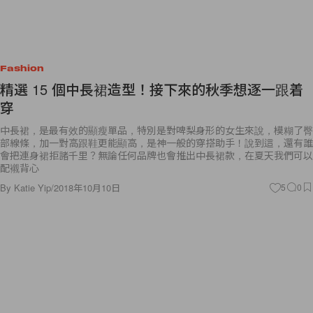
Fashion
精選 15 個中長裙造型！接下來的秋季想逐一跟着
穿
中長裙，是最有效的顯瘦單品，特別是對啤梨身形的女生來說，模糊了臀
部線條，加一對高跟鞋更能顯高，是神一般的穿搭助手！說到這，還有誰
會把連身裙拒諸千里？無論任何品牌也會推出中長裙款，在夏天我們可以
配襯背心
By
Katie Yip
/
2018年10月10日
5
0