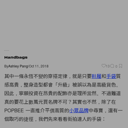
Handbags
By
Ashley Pang
/
Oct 11, 2018
13
0
其中一條永恆不變的穿搭定律，就是只要
鞋履
和
手袋
質
感高貴，整身造型都會「升級」被誤以為是高級貨色。
因此，寧願投資在昂貴的配飾亦是理所當然。不過難道
真的要花上數萬元買名牌不可？其實也不然，除了在
POPBEE 一直推介平價高質的
小眾品牌
中尋寶，還有一
個取巧的捷徑，我們先來看看街拍達人的手袋：