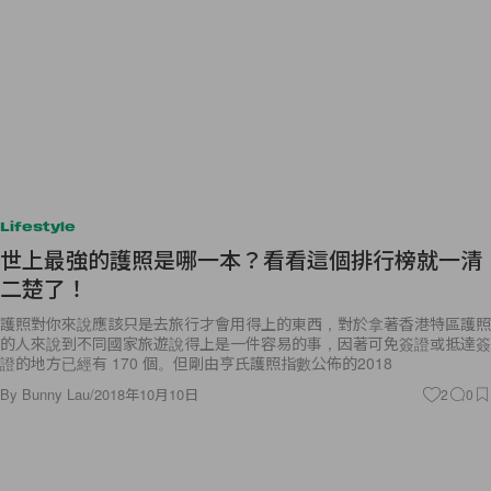
Lifestyle
世上最強的護照是哪一本？看看這個排行榜就一清
二楚了！
護照對你來說應該只是去旅行才會用得上的東西，對於拿著香港特區護照
的人來說到不同國家旅遊說得上是一件容易的事，因著可免簽證或抵達簽
證的地方已經有 170 個。但剛由亨氏護照指數公佈的2018
By
Bunny Lau
/
2018年10月10日
2
0