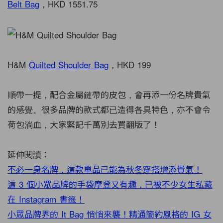
Belt Bag
，HKD 1551.75
H&M
Quilted Shoulder Bag
，HKD 199
順帶一提，配合金屬鏈帶的皮包，會再添一份名牌貴氣
的感覺。很多品牌的款式都已造得各具特色，亦不會令
荷包淌血，大家緊記千萬別去買翻版了！
延伸閱讀：
不必一身名牌，這款單品已能為秋冬穿搭增添貴氣！
這 3 個小眾品牌的手袋摩登又有趣，已被不少女生私藏
在 Instagram 書籤！
小眾品牌界的 It Bag 悄悄來襲！精通簡約風格的 IG 女