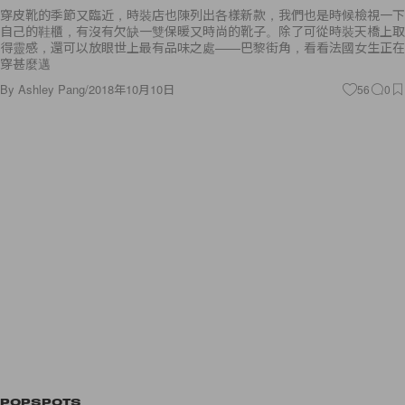
自己的鞋櫃，有沒有欠缺一雙保暖又時尚的靴子。除了可從時裝天橋上取
得靈感，還可以放眼世上最有品味之處——巴黎街角，看看法國女生正在
穿甚麼邁
By
Ashley Pang
/
2018年10月10日
56
0
POPSPOTS
#POPSPOTS in HK：工廠大廈裡的昭和年代，不