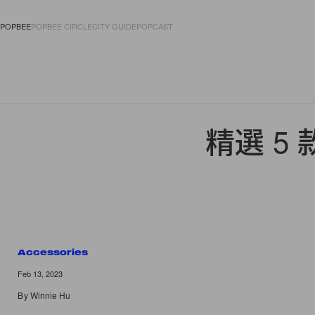
POPBEE
POPBEE CIRCLE
CITY GUIDE
POPCAST
FASHION
ACCES
精選 5
Accessories
Feb 13, 2023
By
Winnie Hu