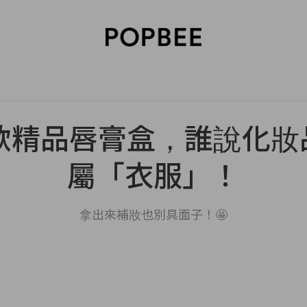
SORIES
BEAUTY
WELLNESS
LIFESTYLE
CELEBRITIES
V
 款精品唇膏盒，誰說化
屬「衣服」！
拿出來補妝也別具面子！🤩