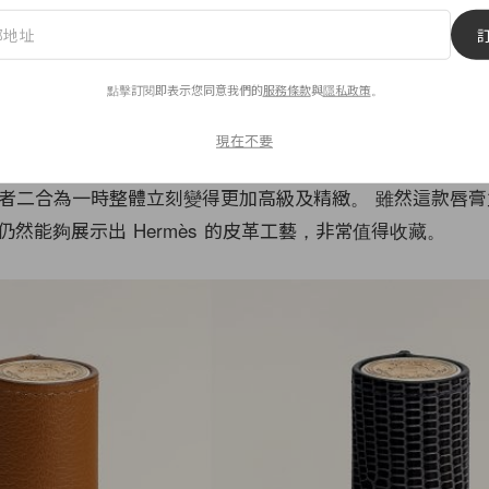
點擊訂閱即表示您同意我們的
服務條款
與
隱私政策
。
tick Case
現在不要
ouge Hermès
幾乎無人不曉，而品牌亦專門為它設計了一款 He
Case，兩者二合為一時整體立刻變得更加高級及精緻。 雖然這款唇
然能夠展示出 Hermès 的皮革工藝，非常值得收藏。