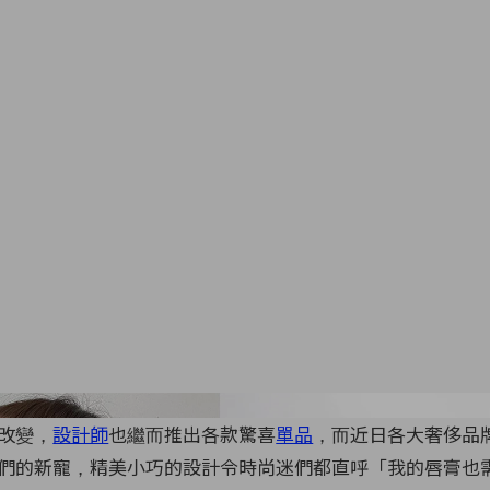
Images From Instagram @sor
改變，
設計師
也繼而推出各款驚喜
單品
，而近日各大奢侈品
們的新寵，精美小巧的設計令時尚迷們都直呼「我的唇膏也