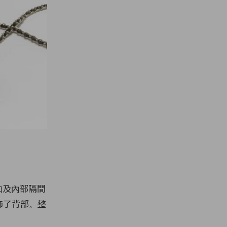
在鈕扣及內部隔間
裝飾了背部。整