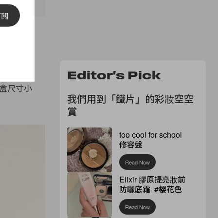
訂閱
rmès
Editor's Pick
膏盒尺寸小
我們用到「鐵片」的彩妝空空
賞
too cool for school
修容盤
Read Now
Elixir 膠原提亮妝前
防曬底霜 #櫻花色
Read Now