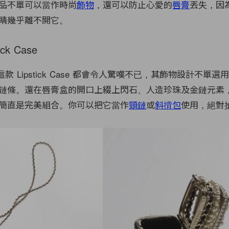
品不單可以當作時尚
飾物
，還可以防止心愛的
唇膏
丟失，因
睛幾乎離不開它。
ick Case
這款 Lipstick Case 都會令人驚嘆不已，其飾物設計不單
鏈條。還在唇膏盒的開口上綴上閃石、人造珍珠及金鏈元素
簡直是完美組合。你可以把它當作
頸鏈
或
斜揹包
使用，絕對