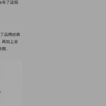
為有了這個
選用了品牌經典
，再加上金
搶眼。