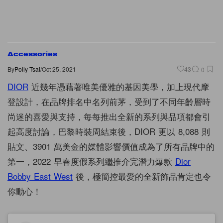
Accessories
By
Polly Tsai
/
Oct 25, 2021
43
0
DIOR
近幾年憑藉著唯美優雅的基因美學，加上現代摩
登設計，在品牌排名中名列前茅，受到了不同年齡層時
尚迷的喜愛與支持，每每推出全新的系列與品項都會引
起高度討論，巴黎時裝周結束後，DIOR 更以 8,088 則
貼文、3901 萬美金的媒體影響價值成為了所有品牌中的
第一，2022 早春度假系列繼推介完潛力爆款
Dior
Bobby East West
後，極簡控最愛的全新飾品肯定也令
你動心！