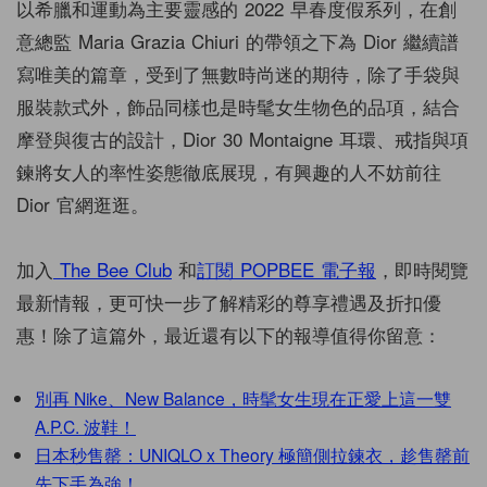
以希臘和運動為主要靈感的 2022 早春度假系列，在創
意總監 Maria Grazia Chiuri 的帶領之下為 Dior 繼續譜
寫唯美的篇章，受到了無數時尚迷的期待，除了手袋與
服裝款式外，飾品同樣也是時髦女生物色的品項，結合
摩登與復古的設計，Dior 30 Montaigne 耳環、戒指與項
鍊將女人的率性姿態徹底展現，有興趣的人不妨前往
Dior 官網逛逛。
加入
The Bee Club
和
訂閱 POPBEE 電子報
，即時閱覽
最新情報，更可快一步了解精彩的尊享禮遇及折扣優
惠！除了這篇外，最近還有以下的報導值得你留意：
別再 Nike、New Balance，時髦女生現在正愛上這一雙
A.P.C. 波鞋！
日本秒售罄：UNIQLO x Theory 極簡側拉鍊衣，趁售罄前
先下手為強！