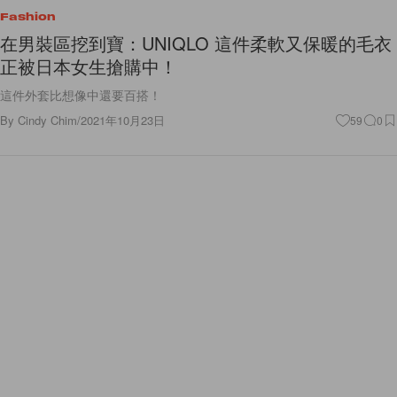
Fashion
在男裝區挖到寶：UNIQLO 這件柔軟又保暖的毛衣
正被日本女生搶購中！
這件外套比想像中還要百搭！
By
Cindy Chim
/
2021年10月23日
59
0