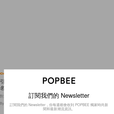
Celebrities
引起熱議：韓韶禧（韓素希）人氣韓劇《以吾之
名》拍攝中途才被告知有床戲！
訂閱我們的 Newsletter
對於也有看這部韓劇的觀眾，會覺得全裸床戲太過突然了嗎？
By
Amber Ku
/
2021年10月23日
549
0
訂閱我們的 Newsletter，你每週都會收到 POPBEE 獨家時尚新
聞和最新潮流資訊。