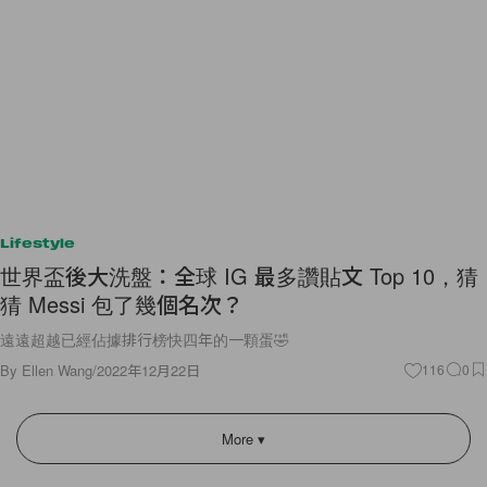
Lifestyle
世界盃後大洗盤：全球 IG 最多讚貼文 Top 10，猜
猜 Messi 包了幾個名次？
遠遠超越已經佔據排行榜快四年的一顆蛋🤣
By
Ellen Wang
/
2022年12月22日
116
0
More ▾