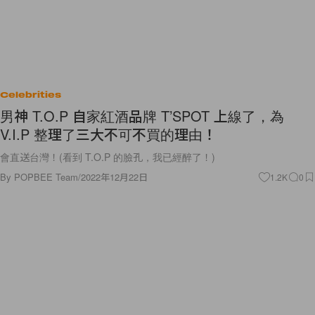
Celebrities
男神 T.O.P 自家紅酒品牌 T’SPOT 上線了，為
V.I.P 整理了三大不可不買的理由！
會直送台灣！(看到 T.O.P 的臉孔，我已經醉了！)
By
POPBEE Team
/
2022年12月22日
1.2K
0