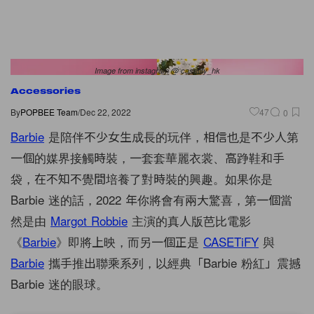
Image from instagram @ casetify_hk
Accessories
By
POPBEE Team
/
Dec 22, 2022
47
0
Barbie
是陪伴不少女生成長的玩伴，相信也是不少人第
一個的媒界接觸時裝，一套套華麗衣裳、高踭鞋和手
袋，在不知不覺間培養了對時裝的興趣。如果你是
Barbie 迷的話，2022 年你將會有兩大驚喜，第一個當
然是由
Margot Robbie
主演的真人版芭比電影
《
Barbie
》即將上映，而另一個正是
CASETiFY
與
Barbie
攜手推出聯乘系列，以經典「Barbie 粉紅」震撼
Barbie 迷的眼球。