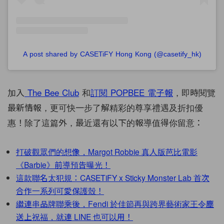
A post shared by CASETiFY Hong Kong (@casetify_hk)
加入
The Bee Club
和
訂閱
POPBEE
電子報
，即時閱覽
最新情報，更可快一步了解精彩的尊享禮遇及折扣優
惠！除了這篇外，最近還有以下的報導值得你留意：
打破觀眾們的想像，Margot Robbie 真人版芭比電影
《Barbie》前導預告曝光！
這款聯名太犯規：CASETiFY x Sticky Monster Lab 首次
合作一系列可愛保護殼！
繼連串品牌聯乘後，Fendi 於佳節再與跨界藝術家王令塵
送上祝福，就連 LINE 也可以用！