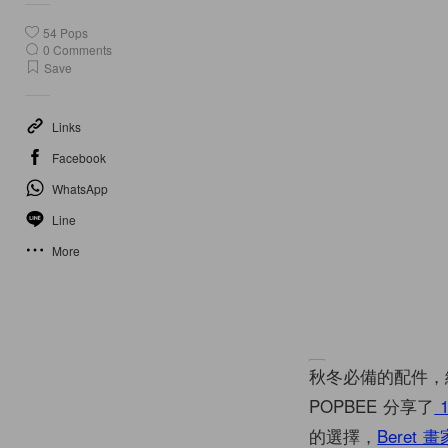
54
Pops
0
Comments
Save
Links
Facebook
WhatsApp
Line
More
秋冬必備的配件，
POPBEE 分享了
的選擇，
Beret 