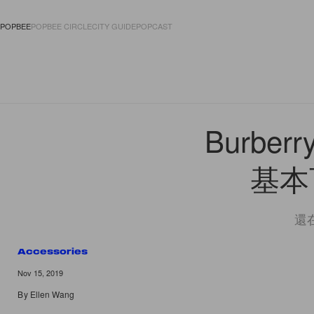
POPBEE
POPBEE CIRCLE
CITY GUIDE
POPCAST
FASHION
ACCES
Burb
基本
還
Accessories
Nov 15, 2019
By
Ellen Wang