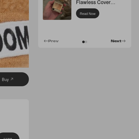
Flawless Cover
Concealer
Read Now
Prev
Next
Buy