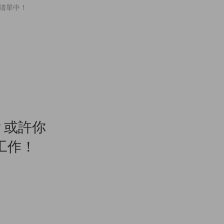
 清單中！
？或許你
劃工作！