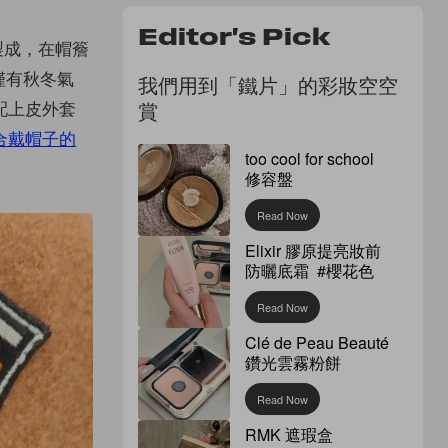
Editor's Pick
大利製成，在帽簷
不僅有秋冬氣
我們用到「鐵片」的彩妝空空
 配上皮外套
賞
合戴帽子的
too cool for school
修容盤
Read Now
Elixir 膠原提亮妝前
防曬底霜 #櫻花色
Read Now
Clé de Peau Beauté
鑽光雲霧粉餅
Read Now
RMK 遮瑕盒