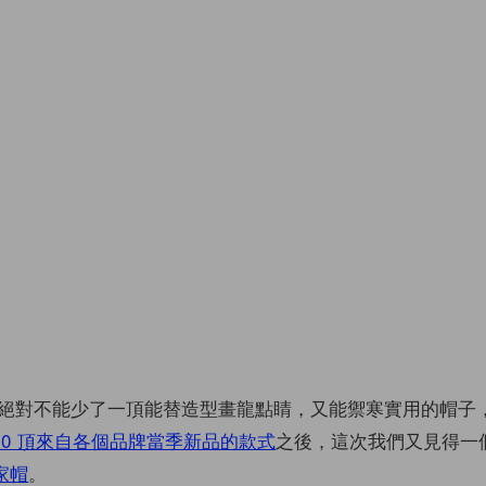
絕對不能少了一頂能替造型畫龍點睛，又能禦寒實用的帽子
10 頂來自各個品牌當季新品的款式
之後，這次我們又見得一
畫家帽
。