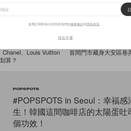
點擊訂閱即表示您同意我們的
服務條款
與
隱私政策
。
ies
Features
現在不要
版：一篇文章畫重點，
時髦女生想慢慢逛的店：
Chanel、Louis Vuitton
首間門市藏身大安區巷
划算？
POPSPOTS
#POPSPOTS in Seoul：幸福
生！韓國這間咖啡店的太陽蛋吐
個功效！