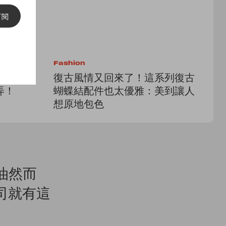
訂閱
Fashion
Lif
aeom
復古風情又回來了！這系列復古
首
弄！
蝴蝶結配件也太優雅：美到讓人
感
想原地包色
的
感油然而
司就有這