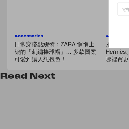
Accessories
Accessor
日常穿搭點綴術：ZARA 悄悄上
永久保存
架的「刺繡棒球帽」... 多款圖案
Hermès、
可愛到讓人想包色！
哪裡買更
Read
Next