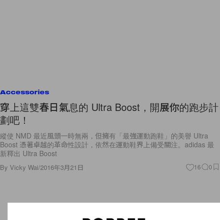
Accessories
穿上這雙春日氣息的 Ultra Boost，開展你的跑步計
劃吧！
縱使 NMD 最近風頭一時無兩，但擁有「最強運動跑鞋」的美譽 Ultra
Boost 憑著卓越的革命性設計，依然在運動鞋界上備受關注。adidas 最
新釋出 Ultra Boost
By
Vicky Wai
/
2016年3月21日
16
0