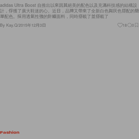
adidas Ultra Boost 自推出以來因其絕美的配色以及充滿科技感的結構設
計，俘獲了廣大鞋迷的心。近日，品牌又帶來了全新白色與灰色搭配的簡
單配色。採用透氣性強的針織面料，同時搭載了並搭載了
By
Kay.Q
/
2015年12月3日
18
0
Fashion