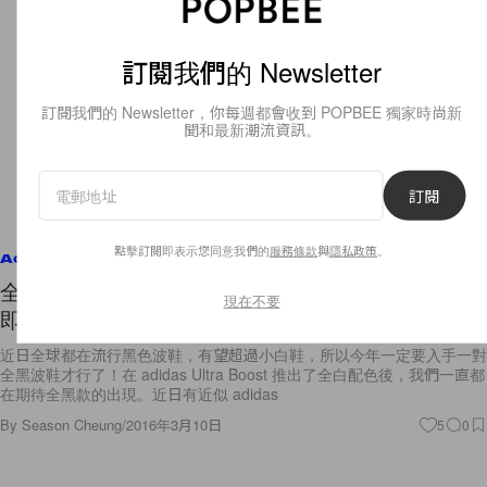
訂閱我們的 Newsletter
訂閱我們的 Newsletter，你每週都會收到 POPBEE 獨家時尚新
聞和最新潮流資訊。
訂閱
點擊訂閱即表示您同意我們的
服務條款
與
隱私政策
。
Accessories
全黑波鞋風潮盛行！全黑版的 adidas Ultra Boost
現在不要
即將面世？
近日全球都在流行黑色波鞋，有望超過小白鞋，所以今年一定要入手一對
全黑波鞋才行了！在 adidas Ultra Boost 推出了全白配色後，我們一直都
在期待全黑款的出現。近日有近似 adidas
By
Season Cheung
/
2016年3月10日
5
0